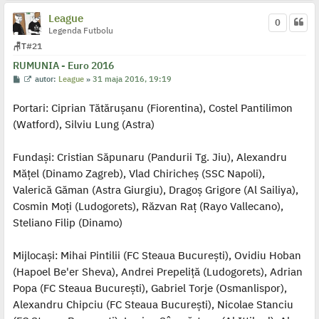
League
0
Legenda Futbolu
🪑
T
#21
RUMUNIA - Euro 2016
P
W
autor:
League
»
31 maja 2016, 19:19
o
y
s
ś
Portari: Ciprian Tătărușanu (Fiorentina), Costel Pantilimon
t
w
i
(Watford), Silviu Lung (Astra)
e
t
l
p
Fundași: Cristian Săpunaru (Pandurii Tg. Jiu), Alexandru
o
j
Mățel (Dinamo Zagreb), Vlad Chiricheș (SSC Napoli),
e
Valerică Găman (Astra Giurgiu), Dragoș Grigore (Al Sailiya),
d
y
Cosmin Moți (Ludogorets), Răzvan Raț (Rayo Vallecano),
n
c
Steliano Filip (Dinamo)
z
y
p
Mijlocași: Mihai Pintilii (FC Steaua București), Ovidiu Hoban
o
s
(Hapoel Be'er Sheva), Andrei Prepeliță (Ludogorets), Adrian
t
Popa (FC Steaua București), Gabriel Torje (Osmanlispor),
Alexandru Chipciu (FC Steaua București), Nicolae Stanciu