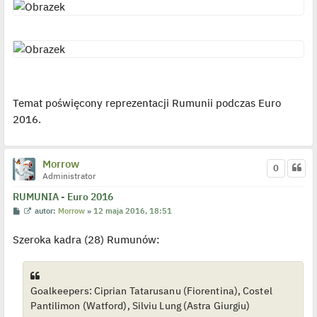
t
w
i
e
t
l
p
o
j
e
d
y
Temat poświęcony reprezentacji Rumunii podczas Euro
n
c
2016.
z
y
p
o
s
Morrow
t
0
Administrator
RUMUNIA - Euro 2016
P
W
autor:
Morrow
»
12 maja 2016, 18:51
o
y
s
ś
Szeroka kadra (28) Rumunów:
t
w
i
e
t
l
p
Goalkeepers: Ciprian Tatarusanu (Fiorentina), Costel
o
j
Pantilimon (Watford), Silviu Lung (Astra Giurgiu)
e