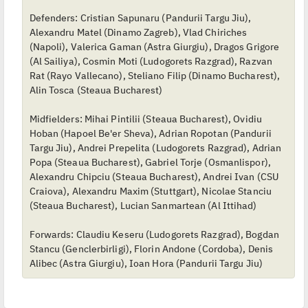
d
y
Defenders: Cristian Sapunaru (Pandurii Targu Jiu),
n
c
Alexandru Matel (Dinamo Zagreb), Vlad Chiriches
z
(Napoli), Valerica Gaman (Astra Giurgiu), Dragos Grigore
y
p
(Al Sailiya), Cosmin Moti (Ludogorets Razgrad), Razvan
o
Rat (Rayo Vallecano), Steliano Filip (Dinamo Bucharest),
s
t
Alin Tosca (Steaua Bucharest)
Midfielders: Mihai Pintilii (Steaua Bucharest), Ovidiu
Hoban (Hapoel Be'er Sheva), Adrian Ropotan (Pandurii
Targu Jiu), Andrei Prepelita (Ludogorets Razgrad), Adrian
Popa (Steaua Bucharest), Gabriel Torje (Osmanlispor),
Alexandru Chipciu (Steaua Bucharest), Andrei Ivan (CSU
Craiova), Alexandru Maxim (Stuttgart), Nicolae Stanciu
(Steaua Bucharest), Lucian Sanmartean (Al Ittihad)
Forwards: Claudiu Keseru (Ludogorets Razgrad), Bogdan
Stancu (Genclerbirligi), Florin Andone (Cordoba), Denis
Alibec (Astra Giurgiu), Ioan Hora (Pandurii Targu Jiu)