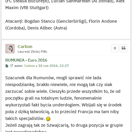
(FC Steaua București), Lucian Sânmărtean (Al Ittihad), Alex
Maxim (VfB Stuttgart)
Atacanți: Bogdan Stancu (Genclerbirligi), Florin Andone
(Cordoba), Denis Alibec (Astra)
Carbon
0
Laureat Złotej Piłki
RUMUNIA - Euro 2016
P
W
autor:
Carbon
»
10 cze 2016, 23:27
o
y
s
ś
Szacunek dla Rumunów, mogli sprawić nie lada
t
w
i
niespodziankę, brakło niewiele, nie mogą tak czy siak
e
t
zarzucać sobie wiele. Cieszyło przede wszystkim to, że od
l
p
początku grali na totalnym ludzie, fenomenalnie
o
j
wykorzystali fakt bycia underdogiem. Wbijali się w środek
e
pola z dziką łatwością, a to przecież Francja ma tam niby
d
y
takich specjalistów.
n
c
Jeżeli zagrają tak ze Szwajcarią, to druga pozycja w grupie
z
y
jest prawdopodobna.