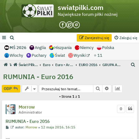
swiatpilki.com
Największe forum piłki nożnej
Zarejestruj się
Zaloguj się
MŚ 2026
Anglia
Hiszpania
Niemcy
Polska
Włochy
Puchary
Świat
Wyniki
⭐ 11
S
↴
Świat Piłki - Największe forum piłki nożnej
Euro
Euro - Archiwum
EURO 2016
GRUPA A: Francja, Rumunia, Szwajcaria, Albania (EURO 2016)
z
RUMUNIA - Euro 2016
u
k
Szukaj
Wyszukiwanie 
ODP
a
• Strona
1
z
1
j
Morrow
0
Administrator
RUMUNIA - Euro 2016
P
W
autor:
Morrow
»
12 maja 2016, 16:15
o
y
s
ś