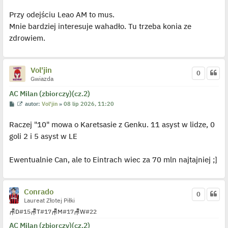
o
y
p
s
ś
o
Przy odejściu Leao AM to mus.
t
w
s
i
t
Mnie bardziej interesuje wahadło. Tu trzeba konia ze
e
t
zdrowiem.
l
p
o
j
e
Vol'jin
0
d
Gwiazda
y
n
c
AC Milan (zbiorczy)(cz.2)
z
P
W
autor:
Vol'jin
»
08 lip 2026, 11:20
y
o
y
p
s
ś
o
Raczej "10" mowa o Karetsasie z Genku. 11 asyst w lidze, 0
t
w
s
i
t
goli 2 i 5 asyst w LE
e
t
l
p
Ewentualnie Can, ale to Eintrach wiec za 70 mln najtajniej ;]
o
j
e
d
y
Conrado
0
n
Laureat Złotej Piłki
c
z
🪑
D
#15
🪑
T
#17
🪑
M
#17
🪑
W
#22
y
p
AC Milan (zbiorczy)(cz.2)