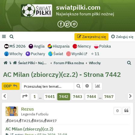
swiatpilki.com
Największe forum piłki nożnej
Zarejestruj się
Zaloguj się
MŚ 2026
Anglia
Hiszpania
Niemcy
Polska
Włochy
Puchary
Świat
Wyniki
⭐ 11
S
↴
Świat Piłki - Największe forum piłki nożnej
Forum Piłka nożna
Włochy
z
AC Milan (zbiorczy)(cz.2) - Strona 7442
u
k
Szukaj
Wyszukiwanie zaawans
ODP
a
Strona
7442
z
7467
Poprzednia
N
1
7441
7442
7443
7444
7467
…
…
j
Rezus
0
Legenda Futbolu
🪑
D
#14
🪑
T
#21
🪑
R
#16
🪑
W
#17
AC Milan (zbiorczy)(cz.2)
P
W
autor:
Rezus
»
07 lip 2026, 21:58