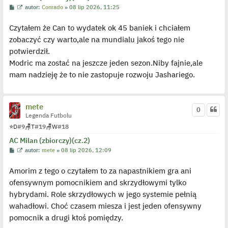
o
P
W
autor:
Conrado
»
08 lip 2026, 11:25
s
o
y
t
s
ś
Czytałem że Can to wydatek ok 45 baniek i chciałem
t
w
i
zobaczyć czy warto,ale na mundialu jakoś tego nie
e
t
potwierdził.
l
p
Modric ma zostać na jeszcze jeden sezon.Niby fajnie,ale
o
j
mam nadzieję że to nie zastopuje rozwoju Jashariego.
e
d
y
n
mete
c
0
z
Legenda Futbolu
y
p
⭐
D
#9
🪑
T
#19
🪑
W
#18
o
s
AC Milan (zbiorczy)(cz.2)
t
P
W
autor:
mete
»
08 lip 2026, 12:09
o
y
s
ś
Amorim z tego o czytałem to za napastnikiem gra ani
t
w
i
ofensywnym pomocnikiem and skrzydłowymi tylko
e
t
hybrydami. Role skrzydłowych w jego systemie pełnią
l
p
wahadłowi. Choć czasem miesza i jest jeden ofensywny
o
j
pomocnik a drugi ktoś pomiędzy.
e