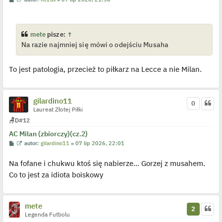
o
y
s
ś
t
w
i
e
mete
pisze:
↑
t
Na razie najmniej się mówi o odejściu Musaha
l
p
o
j
To jest patologia, przecież to piłkarz na Lecce a nie Milan.
e
d
y
n
c
gilardino11
z
0
y
Laureat Złotej Piłki
p
🪑
D
#12
o
s
AC Milan (zbiorczy)(cz.2)
t
P
W
autor:
gilardino11
»
07 lip 2026, 22:01
o
y
s
ś
Na fofane i chukwu ktoś się nabierze... Gorzej z musahem.
t
w
i
Co to jest za idiota boiskowy
e
t
l
p
o
mete
j
2
e
Legenda Futbolu
d