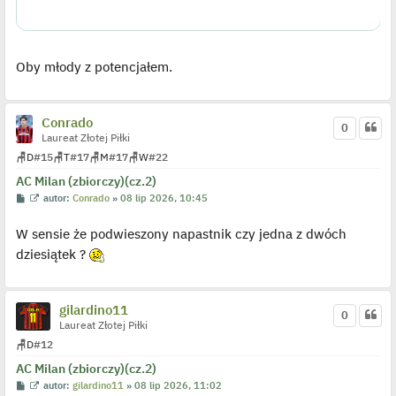
Oby młody z potencjałem.
Conrado
0
Laureat Złotej Piłki
🪑
D
#15
🪑
T
#17
🪑
M
#17
🪑
W
#22
AC Milan (zbiorczy)(cz.2)
P
W
autor:
Conrado
»
08 lip 2026, 10:45
o
y
s
ś
W sensie że podwieszony napastnik czy jedna z dwóch
t
w
i
dziesiątek ?
e
t
l
p
o
gilardino11
j
0
e
Laureat Złotej Piłki
d
🪑
D
#12
y
n
AC Milan (zbiorczy)(cz.2)
c
z
P
W
autor:
gilardino11
»
08 lip 2026, 11:02
y