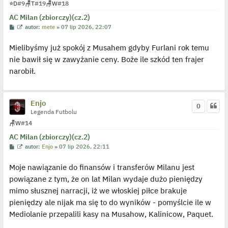
⭐
D
#9
🪑
T
#19
🪑
W
#18
y
n
AC Milan (zbiorczy)(cz.2)
c
z
P
W
autor:
mete
»
07 lip 2026, 22:07
y
o
y
p
s
ś
o
Mielibyśmy już spokój z Musahem gdyby Furlani rok temu
t
w
s
i
t
nie bawił się w zawyżanie ceny. Boże ile szkód ten frajer
e
t
narobił.
l
p
o
j
e
Enjo
0
d
Legenda Futbolu
y
n
🪑
W
#14
c
z
AC Milan (zbiorczy)(cz.2)
y
p
P
W
autor:
Enjo
»
07 lip 2026, 22:11
o
o
y
s
s
ś
t
Moje nawiązanie do finansów i transferów Milanu jest
t
w
i
powiązane z tym, że on lat Milan wydaje dużo pieniędzy
e
t
mimo słusznej narracji, iż we włoskiej piłce brakuje
l
p
pieniędzy ale nijak ma się to do wyników - pomyślcie ile w
o
j
Mediolanie przepalili kasy na Musahow, Kalinicow, Paquet.
e
d