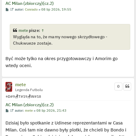
AC Milan (zbiorczy)(cz.2)
c
z
P
W
autor:
Conrado
»
08 lip 2026, 19:55
y
o
y
p
s
ś
o
t
w
s
i
t
e
mete
pisze:
↑
t
Wygląda na to, że mamy nowego skrzydłowego -
l
p
Chukwueze zostaje.
o
j
e
d
Być może tylko na okres przygotowawczy i Amorim go
y
n
wtedy oceni.
c
z
y
p
mete
o
0
s
Legenda Futbolu
t
⭐
D
#9
🪑
T
#19
🪑
W
#18
AC Milan (zbiorczy)(cz.2)
P
W
autor:
mete
»
08 lip 2026, 21:43
o
y
s
ś
Dzisiaj było spotkanie z Udinese reprezentantami w Casa
t
w
i
Milan. Coś tam nie dawno były plotki, że chcieli by Bondo i
e
t