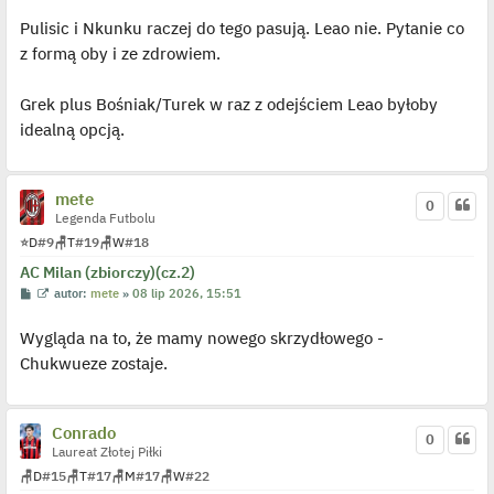
d
y
Pulisic i Nkunku raczej do tego pasują. Leao nie. Pytanie co
n
c
z formą oby i ze zdrowiem.
z
y
p
Grek plus Bośniak/Turek w raz z odejściem Leao byłoby
o
s
idealną opcją.
t
mete
0
Legenda Futbolu
⭐
D
#9
🪑
T
#19
🪑
W
#18
AC Milan (zbiorczy)(cz.2)
P
W
autor:
mete
»
08 lip 2026, 15:51
o
y
s
ś
Wygląda na to, że mamy nowego skrzydłowego -
t
w
i
Chukwueze zostaje.
e
t
l
p
o
Conrado
j
0
e
Laureat Złotej Piłki
d
🪑
D
#15
🪑
T
#17
🪑
M
#17
🪑
W
#22
y
n