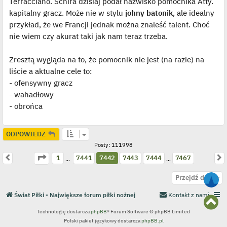
Terracciano. Schira dzisiaj podał nazwisko pomocnika Atty.
l
p
kapitalny gracz. Może nie w stylu
johny batonik
, ale idealny
o
j
przykład, że we Francji jednak można znaleść talent. Choć
e
nie wiem czy akurat taki jak nam teraz trzeba.
d
y
n
c
Zresztą wygląda na to, że pomocnik nie jest (na razie) na
z
y
liście a aktualne cele to:
p
- ofensywny gracz
o
s
- wahadłowy
t
- obrońca
ODPOWIEDZ
Posty: 111998
Strona
7442
z
7467
Poprzednia
N
1
7441
7442
7443
7444
7467
…
…
N
Przejdź do
a
g
Świat Piłki - Największe forum piłki nożnej
Kontakt z nami
N
ó
a
r
Technologię dostarcza
phpBB
® Forum Software © phpBB Limited
g
ę
Polski pakiet językowy dostarcza
phpBB.pl