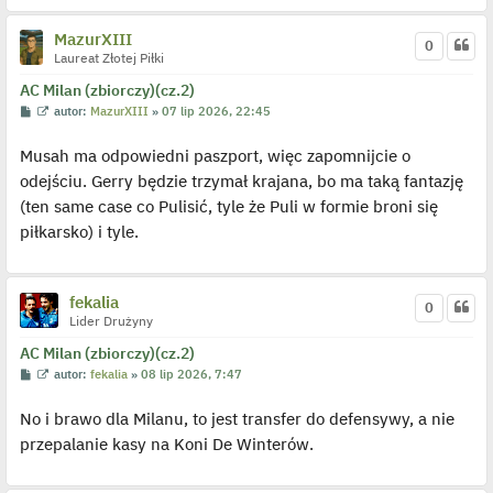
y
n
MazurXIII
c
0
z
Laureat Złotej Piłki
y
p
AC Milan (zbiorczy)(cz.2)
o
s
P
W
autor:
MazurXIII
»
07 lip 2026, 22:45
t
o
y
s
ś
Musah ma odpowiedni paszport, więc zapomnijcie o
t
w
i
odejściu. Gerry będzie trzymał krajana, bo ma taką fantazję
e
t
(ten same case co Pulisić, tyle że Puli w formie broni się
l
p
piłkarsko) i tyle.
o
j
e
d
y
fekalia
0
n
Lider Drużyny
c
z
AC Milan (zbiorczy)(cz.2)
y
p
P
W
autor:
fekalia
»
08 lip 2026, 7:47
o
o
y
s
s
ś
t
No i brawo dla Milanu, to jest transfer do defensywy, a nie
t
w
i
przepalanie kasy na Koni De Winterów.
e
t
l
p