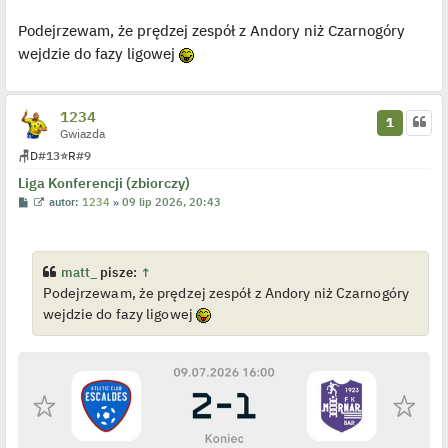
o
y
t
s
ś
Podejrzewam, że prędzej zespół z Andory niż Czarnogóry
t
w
i
wejdzie do fazy ligowej
e
t
l
p
o
1234
j
1
e
Gwiazda
d
🪑
D
#13
⭐
R
#9
y
n
Liga Konferencji (zbiorczy)
c
z
P
W
autor:
1234
»
09 lip 2026, 20:43
y
o
y
p
s
ś
o
t
w
s
i
t
e
matt_
pisze:
↑
t
Podejrzewam, że prędzej zespół z Andory niż Czarnogóry
l
p
wejdzie do fazy ligowej
o
j
e
d
y
n
c
z
y
p