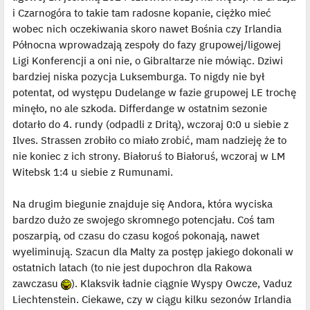
o
j
i Czarnogóra to takie tam radosne kopanie, ciężko mieć
e
wobec nich oczekiwania skoro nawet Bośnia czy Irlandia
d
y
Północna wprowadzają zespoły do fazy grupowej/ligowej
n
c
Ligi Konferencji a oni nie, o Gibraltarze nie mówiąc. Dziwi
z
y
bardziej niska pozycja Luksemburga. To nigdy nie był
p
potentat, od występu Dudelange w fazie grupowej LE trochę
o
s
minęło, no ale szkoda. Differdange w ostatnim sezonie
t
dotarło do 4. rundy (odpadli z Dritą), wczoraj 0:0 u siebie z
Ilves. Strassen zrobiło co miało zrobić, mam nadzieję że to
nie koniec z ich strony. Białoruś to Białoruś, wczoraj w LM
Witebsk 1:4 u siebie z Rumunami.
Na drugim biegunie znajduje się Andora, która wyciska
bardzo dużo ze swojego skromnego potencjału. Coś tam
poszarpią, od czasu do czasu kogoś pokonają, nawet
wyeliminują. Szacun dla Malty za postęp jakiego dokonali w
ostatnich latach (to nie jest dupochron dla Rakowa
zawczasu
). Klaksvik ładnie ciągnie Wyspy Owcze, Vaduz
Liechtenstein. Ciekawe, czy w ciągu kilku sezonów Irlandia