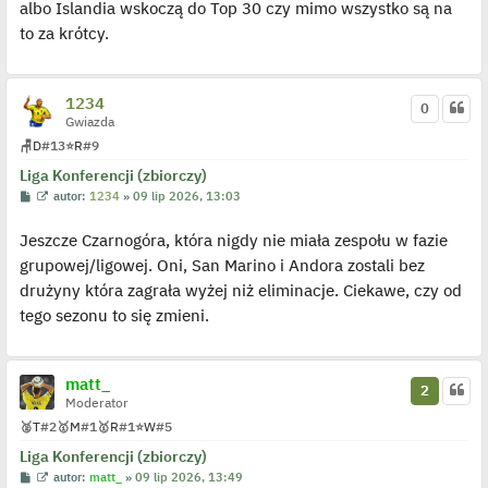
albo Islandia wskoczą do Top 30 czy mimo wszystko są na
to za krótcy.
1234
0
Gwiazda
🪑
D
#13
⭐
R
#9
Liga Konferencji (zbiorczy)
P
W
autor:
1234
»
09 lip 2026, 13:03
o
y
s
ś
Jeszcze Czarnogóra, która nigdy nie miała zespołu w fazie
t
w
i
grupowej/ligowej. Oni, San Marino i Andora zostali bez
e
t
drużyny która zagrała wyżej niż eliminacje. Ciekawe, czy od
l
p
tego sezonu to się zmieni.
o
j
e
d
y
matt_
2
n
Moderator
c
z
🥈
T
#2
🥇
M
#1
🥇
R
#1
⭐
W
#5
y
p
Liga Konferencji (zbiorczy)
o
P
W
autor:
matt_
»
09 lip 2026, 13:49
s