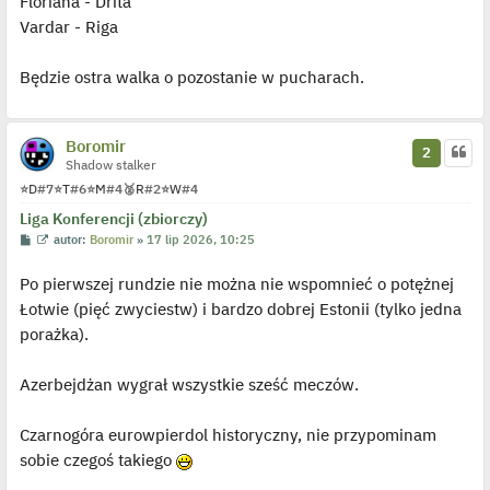
Floriana - Drita
Vardar - Riga
Będzie ostra walka o pozostanie w pucharach.
Boromir
2
Shadow stalker
⭐
D
#7
⭐
T
#6
⭐
M
#4
🥈
R
#2
⭐
W
#4
Liga Konferencji (zbiorczy)
P
W
autor:
Boromir
»
17 lip 2026, 10:25
o
y
s
ś
Po pierwszej rundzie nie można nie wspomnieć o potężnej
t
w
i
Łotwie (pięć zwyciestw) i bardzo dobrej Estonii (tylko jedna
e
t
porażka).
l
p
o
j
Azerbejdżan wygrał wszystkie sześć meczów.
e
d
y
Czarnogóra eurowpierdol historyczny, nie przypominam
n
c
sobie czegoś takiego
z
y