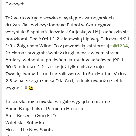
Owczych.
Też warto wtrącić słówko o występie czarnogórskich
drużyn. Jak wyliczył fanpage Futbol w Czarnogórze,
wszystkie 8 spotkań (łącznie z Sutjeską w LM) skończyło się
porażkami. Decić 0:1 i 1:2 z łotewską Lipawą, Petrovac 1:2 i
1:3 z Żalgirisem Wilno. To z pewnością zainteresuje
@1234
,
że Mornar przegrał również drugi mecz z wicemistrzem
Andory, w dodatku po dwóch karnych w końcówce (90. i
90+3. minuta). 1:2 i został już tylko mistrz kraju.
Zwycięstwo w 1. rundzie zaliczyło za to San Marino. Virtus
2:3 w parze z gruzińską Dilą Gori, jednak rewanż u siebie
wygrał 1:0
Ta ścieżka mistrzowska w ogóle wygląda mocarnie.
Borac Banja Luka - Petrocub Hincesti
Atert Bissen - Gyori ETO
Witebsk - Sutjeska
Flora - The New Saints