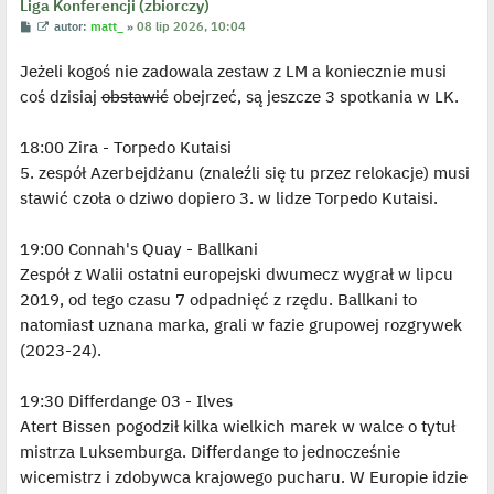
Liga Konferencji (zbiorczy)
P
W
autor:
matt_
»
08 lip 2026, 10:04
o
y
s
ś
Jeżeli kogoś nie zadowala zestaw z LM a koniecznie musi
t
w
i
coś dzisiaj
obstawić
obejrzeć, są jeszcze 3 spotkania w LK.
e
t
l
p
18:00 Zira - Torpedo Kutaisi
o
j
5. zespół Azerbejdżanu (znaleźli się tu przez relokacje) musi
e
stawić czoła o dziwo dopiero 3. w lidze Torpedo Kutaisi.
d
y
n
c
19:00 Connah's Quay - Ballkani
z
y
Zespół z Walii ostatni europejski dwumecz wygrał w lipcu
p
2019, od tego czasu 7 odpadnięć z rzędu. Ballkani to
o
s
natomiast uznana marka, grali w fazie grupowej rozgrywek
t
(2023-24).
19:30 Differdange 03 - Ilves
Atert Bissen pogodził kilka wielkich marek w walce o tytuł
mistrza Luksemburga. Differdange to jednocześnie
wicemistrz i zdobywca krajowego pucharu. W Europie idzie