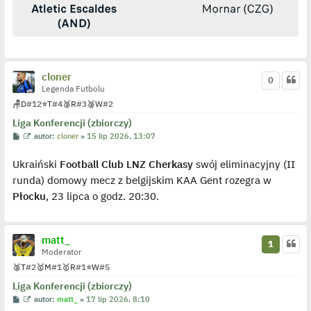
o
s
t
cloner
0
Legenda Futbolu
🪑
D
#12
⭐
T
#4
🥉
R
#3
🥈
W
#2
Liga Konferencji (zbiorczy)
P
W
autor:
cloner
»
15 lip 2026, 13:07
o
y
s
ś
Ukraiński
Football Club LNZ Cherkasy
swój eliminacyjny (II
t
w
i
runda) domowy mecz z belgijskim KAA Gent rozegra w
e
t
Płocku
, 23 lipca o godz. 20:30.
l
p
o
j
e
matt_
1
d
Moderator
y
n
🥈
T
#2
🥇
M
#1
🥇
R
#1
⭐
W
#5
c
z
Liga Konferencji (zbiorczy)
y
p
P
W
autor:
matt_
»
17 lip 2026, 8:10
o
o
y