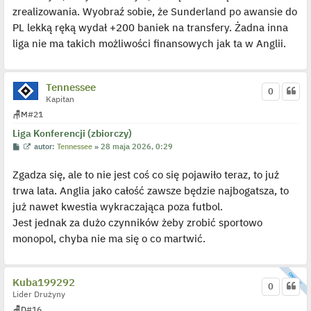
y
zrealizowania. Wyobraź sobie, że Sunderland po awansie do
p
o
PL lekką ręką wydał +200 baniek na transfery. Żadna inna
s
liga nie ma takich możliwości finansowych jak ta w Anglii.
t
Tennessee
0
Kapitan
🪑
M
#21
Liga Konferencji (zbiorczy)
P
W
autor:
Tennessee
»
28 maja 2026, 0:29
o
y
s
ś
Zgadza się, ale to nie jest coś co się pojawiło teraz, to już
t
w
i
trwa lata. Anglia jako całość zawsze będzie najbogatsza, to
e
t
już nawet kwestia wykraczająca poza futbol.
l
p
Jest jednak za dużo czynników żeby zrobić sportowo
o
j
monopol, chyba nie ma się o co martwić.
e
d
y
n
Kuba199292
c
0
z
Lider Drużyny
y
p
🪑
D
#16