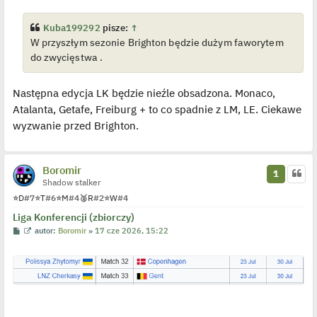
t
w
i
e
Kuba199292
pisze:
↑
t
W przyszłym sezonie Brighton będzie dużym faworytem
l
p
do zwycięstwa .
o
j
e
d
Następna edycja LK będzie nieźle obsadzona. Monaco,
y
n
Atalanta, Getafe, Freiburg + to co spadnie z LM, LE. Ciekawe
c
wyzwanie przed Brighton.
z
y
p
o
s
Boromir
t
1
Shadow stalker
⭐
D
#7
⭐
T
#6
⭐
M
#4
🥈
R
#2
⭐
W
#4
Liga Konferencji (zbiorczy)
P
W
autor:
Boromir
»
17 cze 2026, 15:22
o
y
s
ś
t
w
i
e
t
l
p
o