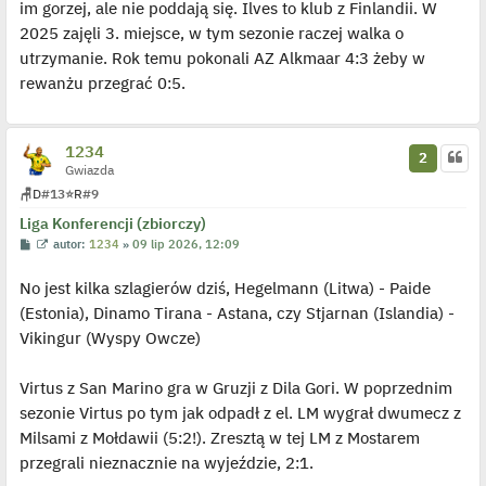
im gorzej, ale nie poddają się. Ilves to klub z Finlandii. W
2025 zajęli 3. miejsce, w tym sezonie raczej walka o
utrzymanie. Rok temu pokonali AZ Alkmaar 4:3 żeby w
rewanżu przegrać 0:5.
1234
2
Gwiazda
🪑
D
#13
⭐
R
#9
Liga Konferencji (zbiorczy)
P
W
autor:
1234
»
09 lip 2026, 12:09
o
y
s
ś
No jest kilka szlagierów dziś, Hegelmann (Litwa) - Paide
t
w
i
(Estonia), Dinamo Tirana - Astana, czy Stjarnan (Islandia) -
e
t
Vikingur (Wyspy Owcze)
l
p
o
j
Virtus z San Marino gra w Gruzji z Dila Gori. W poprzednim
e
sezonie Virtus po tym jak odpadł z el. LM wygrał dwumecz z
d
y
Milsami z Mołdawii (5:2!). Zresztą w tej LM z Mostarem
n
c
przegrali nieznacznie na wyjeździe, 2:1.
z
y