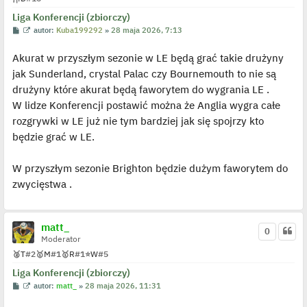
o
s
Liga Konferencji (zbiorczy)
t
P
W
autor:
Kuba199292
»
28 maja 2026, 7:13
o
y
s
ś
Akurat w przyszłym sezonie w LE będą grać takie drużyny
t
w
i
jak Sunderland, crystal Palac czy Bournemouth to nie są
e
t
drużyny które akurat będą faworytem do wygrania LE .
l
p
W lidze Konferencji postawić można że Anglia wygra całe
o
j
rozgrywki w LE już nie tym bardziej jak się spojrzy kto
e
będzie grać w LE.
d
y
n
c
W przyszłym sezonie Brighton będzie dużym faworytem do
z
y
zwycięstwa .
p
o
s
t
matt_
0
Moderator
🥈
T
#2
🥇
M
#1
🥇
R
#1
⭐
W
#5
Liga Konferencji (zbiorczy)
P
W
autor:
matt_
»
28 maja 2026, 11:31
o
y
s
ś