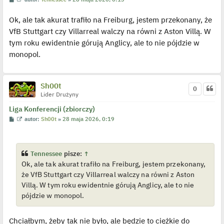
o
y
s
ś
Ok, ale tak akurat trafiło na Freiburg, jestem przekonany, że
t
w
i
VfB Stuttgart czy Villarreal walczy na równi z Aston Villą. W
e
t
tym roku ewidentnie górują Anglicy, ale to nie pójdzie w
l
p
monopol.
o
j
e
d
y
Sh00t
0
n
Lider Drużyny
c
z
Liga Konferencji (zbiorczy)
y
p
P
W
autor:
Sh00t
»
28 maja 2026, 0:19
o
o
y
s
s
ś
t
t
w
i
e
Tennessee
pisze:
↑
t
Ok, ale tak akurat trafiło na Freiburg, jestem przekonany,
l
p
że VfB Stuttgart czy Villarreal walczy na równi z Aston
o
j
Villą. W tym roku ewidentnie górują Anglicy, ale to nie
e
pójdzie w monopol.
d
y
n
c
Chciałbym, żeby tak nie było, ale będzie to ciężkie do
z