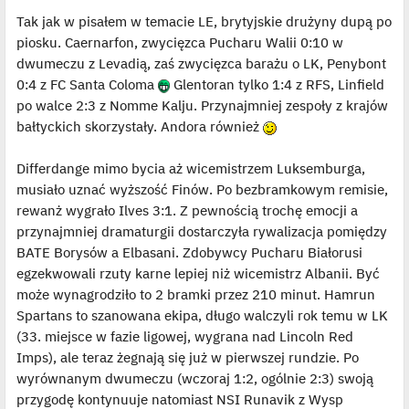
s
s
ś
t
Tak jak w pisałem w temacie LE, brytyjskie drużyny dupą po
t
w
i
piosku. Caernarfon, zwycięzca Pucharu Walii 0:10 w
e
t
dwumeczu z Levadią, zaś zwycięzca barażu o LK, Penybont
l
p
0:4 z FC Santa Coloma
Glentoran tylko 1:4 z RFS, Linfield
o
j
po walce 2:3 z Nomme Kalju. Przynajmniej zespoły z krajów
e
bałtyckich skorzystały. Andora również
d
y
n
c
Differdange mimo bycia aż wicemistrzem Luksemburga,
z
y
musiało uznać wyższość Finów. Po bezbramkowym remisie,
p
rewanż wygrało Ilves 3:1. Z pewnością trochę emocji a
o
s
przynajmniej dramaturgii dostarczyła rywalizacja pomiędzy
t
BATE Borysów a Elbasani. Zdobywcy Pucharu Białorusi
egzekwowali rzuty karne lepiej niż wicemistrz Albanii. Być
może wynagrodziło to 2 bramki przez 210 minut. Hamrun
Spartans to szanowana ekipa, długo walczyli rok temu w LK
(33. miejsce w fazie ligowej, wygrana nad Lincoln Red
Imps), ale teraz żegnają się już w pierwszej rundzie. Po
wyrównanym dwumeczu (wczoraj 1:2, ogólnie 2:3) swoją
przygodę kontynuuje natomiast NSI Runavik z Wysp