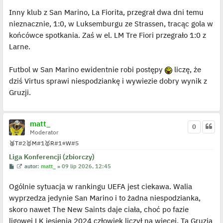
p
Inny klub z San Marino, La Fiorita, przegrał dwa dni temu
o
s
nieznacznie, 1:0, w Luksemburgu ze Strassen, tracąc gola w
t
końcówce spotkania. Zaś w el. LM Tre Fiori przegrało 1:0 z
Larne.
Futbol w San Marino ewidentnie robi postępy
liczę, że
dziś Virtus sprawi niespodziankę i wywiezie dobry wynik z
Gruzji.
matt_
0
Moderator
🥈
T
#2
🥇
M
#1
🥇
R
#1
⭐
W
#5
Liga Konferencji (zbiorczy)
P
W
autor:
matt_
»
09 lip 2026, 12:45
o
y
s
ś
Ogólnie sytuacja w rankingu UEFA jest ciekawa. Walia
t
w
i
wyprzedza jedynie San Marino i to żadna niespodzianka,
e
t
skoro nawet The New Saints daje ciała, choć po fazie
l
p
ligowej LK jesienią 2024 człowiek liczył na więcej. Ta Gruzja