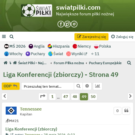
swiatpilki.com
Największe forum piłki nożnej
Zarejestruj się
Zaloguj się
MŚ 2026
Anglia
Hiszpania
Niemcy
Polska
Włochy
Puchary
Świat
Wyniki
⭐ 11
S
↴
Świat Piłki - Największe forum piłki nożnej
Forum Piłka nożna
Puchary Europejskie
z
Liga Konferencji (zbiorczy) - Strona 49
u
k
Szukaj
Wyszukiwanie zaawans
ODP
a
Strona
49
z
50
Poprzednia
N
1
47
48
49
50
…
j
Tennessee
0
Kapitan
🪑
M
#21
Liga Konferencji (zbiorczy)
P
W
autor:
Tennessee
»
28 maja 2026, 0:13