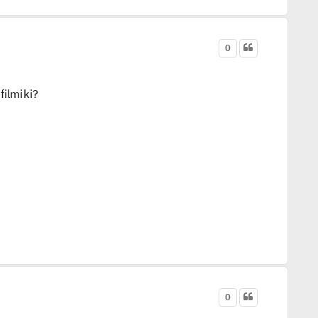
0
filmiki?
0