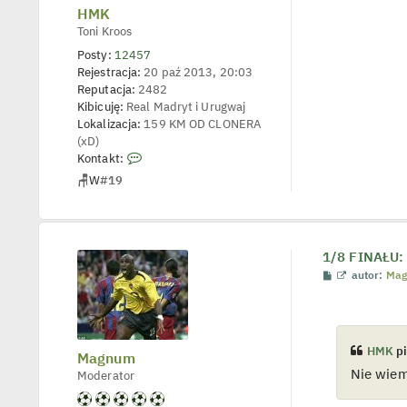
HMK
j
e
Toni Kroos
d
y
Posty:
12457
n
Rejestracja:
20 paź 2013, 20:03
c
z
Reputacja:
2482
y
Kibicuję:
Real Madryt i Urugwaj
p
Lokalizacja:
159 KM OD CLONERA
o
s
(xD)
t
S
Kontakt:
k
🪑
W
#19
o
n
t
a
1/8 FINAŁU: 
k
P
W
autor:
Ma
t
o
y
u
s
ś
j
t
w
i
s
e
i
HMK
pi
t
Magnum
l
ę
Nie wiem
Moderator
p
z
o
H
j