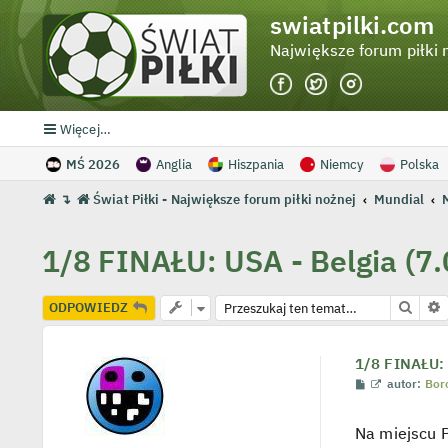
swiatpilki.com
Największe forum piłki 
Więcej…
MŚ 2026
Anglia
Hiszpania
Niemcy
Polska
↴
Świat Piłki - Największe forum piłki nożnej
Mundial
1/8 FINAŁU: USA - Belgia (7.
Szuka
ODPOWIEDZ
1/8 FINAŁU: 
P
W
autor:
Bor
o
y
s
ś
t
w
Na miejscu 
i