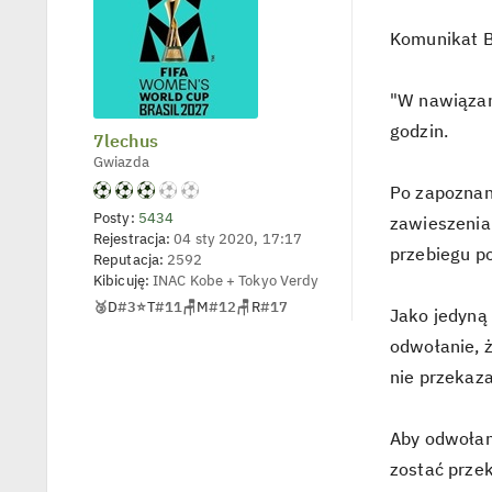
s
ś
t
w
Komunikat B
i
e
t
l
"W nawiązan
p
o
godzin.
7lechus
j
e
Gwiazda
d
y
Po zapoznan
n
c
Posty:
5434
zawieszenia 
z
Rejestracja:
04 sty 2020, 17:17
y
przebiegu p
Reputacja:
2592
p
o
Kibicuję:
INAC Kobe + Tokyo Verdy
s
🥉
D
#3
⭐
T
#11
🪑
M
#12
🪑
R
#17
t
Jako jedyną
odwołanie, 
nie przekaza
Aby odwołan
zostać prze