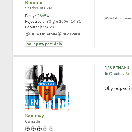
Boromir
e
t
Shadow stalker
l
p
Posty:
26654
o
Ostatnio zmien
Rejestracja:
30 gru 2006, 14:31
j
e
Reputacja:
6629
d
🥈
D
#2
⭐
T
#5
⭐
M
#4
🥈
R
#2
⭐
W
#4
y
n
c
Najlepszy post dnia
z
y
p
o
s
1/8 FINAŁU: 
t
P
W
autor:
Sa
o
y
s
ś
t
w
Oby odpadli 
i
e
t
l
p
o
Sammyy
j
e
Gwiazda
d
y
n