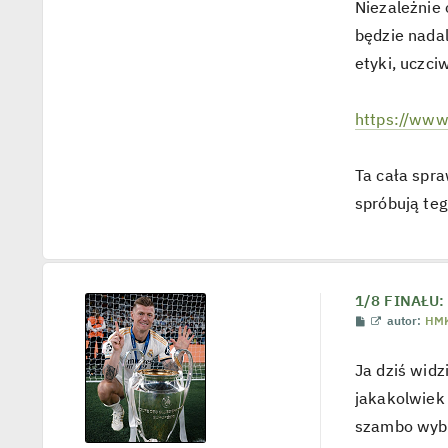
Niezależnie
będzie nada
etyki, uczciw
https://www.
Ta cała spr
spróbują teg
1/8 FINAŁU: 
P
W
autor:
HM
o
y
s
ś
t
w
Ja dziś widz
i
e
jakakolwiek 
t
l
szambo wybi
p
o