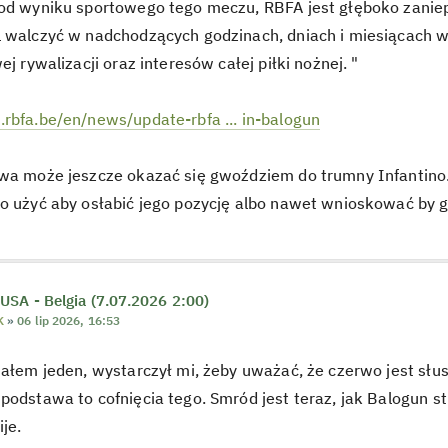
 od wyniku sportowego tego meczu, RBFA jest głęboko zanie
l walczyć w nadchodzących godzinach, dniach i miesiącach 
ej rywalizacji oraz interesów całej piłki nożnej. "
rbfa.be/en/news/update-rbfa ... in-balogun
awa może jeszcze okazać się gwoździem do trumny Infantino
o użyć aby osłabić jego pozycję albo nawet wnioskować by 
USA - Belgia (7.07.2026 2:00)
K
»
06 lip 2026, 16:53
iałem jeden, wystarczył mi, żeby uważać, że czerwo jest słus
podstawa to cofnięcia tego. Smród jest teraz, jak Balogun st
je.