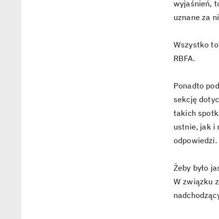
wyjaśnień, 
uznane za n
Wszystko to
RBFA.
Ponadto pod
sekcję doty
takich spot
ustnie, jak 
odpowiedzi.
Żeby było ja
W związku z
nadchodząc