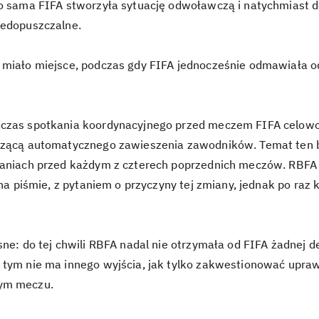
to sama FIFA stworzyła sytuację odwoławczą i natychmiast d
iedopuszczalne.
 miało miejsce, podczas gdy FIFA jednocześnie odmawiała o
czas spotkania koordynacyjnego przed meczem FIFA celowo 
czącą automatycznego zawieszenia zawodników. Temat ten b
kaniach przed każdym z czterech poprzednich meczów. RBFA 
i na piśmie, z pytaniem o przyczyny tej zmiany, jednak po raz 
sne: do tej chwili RBFA nadal nie otrzymała od FIFA żadnej de
 tym nie ma innego wyjścia, jak tylko zakwestionować upra
ym meczu.