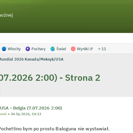
nożnej
Włochy
Puchary
Świat
Wyniki
⭐ 11
Mundial 2026 Kanada/Meksyk/USA
07.2026 2:00) - Strona 2
j
Wyszukiwanie zaawansowane
USA - Belgia (7.07.2026 2:00)
omir
»
06 lip 2026, 14:13
Pochettino bym po prostu Baloguna nie wystawiał.