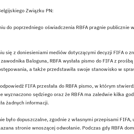
elgijskiego Związku PN:
iu do poprzedniego oświadczenia RBFA pragnie publicznie wy
iu się z doniesieniami mediów dotyczącymi decyzji FIFA o z
zawodnika Baloguna, RBFA wysłała pismo do FIFA z prośbą o 
ostępowania, a także przedstawiła swoje stanowisko w spra
 odpowiedź FIFA przesłała do RBFA pismo, w którym stwierdz
że wyznaczono sędziego oraz że RBFA ma zaledwie kilka godz
ła żadnych informacji.
ie było dopuszczalne, zgodnie z własnymi przepisami FIFA, 
kazana stronie wnoszącej odwołanie. Podczas gdy RBFA dom