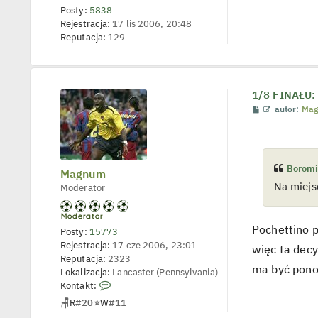
c
Posty:
5838
z
Rejestracja:
17 lis 2006, 20:48
y
Reputacja:
129
p
o
s
t
1/8 FINAŁU: 
P
W
autor:
Ma
o
y
s
ś
t
w
i
e
Boromi
t
Magnum
l
Na miejs
Moderator
p
o
j
e
d
Pochettino p
Posty:
15773
y
Rejestracja:
17 cze 2006, 23:01
n
więc ta decy
c
Reputacja:
2323
z
ma być pono
Lokalizacja:
Lancaster (Pennsylvania)
y
S
Kontakt:
p
o
k
🪑
R
#20
⭐
W
#11
s
o
t