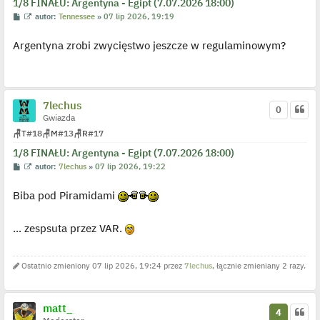
1/8 FINAŁU: Argentyna - Egipt (7.07.2026 18:00)
c
z
P
W
autor:
Tennessee
»
07 lip 2026, 19:19
y
o
y
p
s
ś
o
Argentyna zrobi zwycięstwo jeszcze w regulaminowym?
t
w
s
i
t
e
t
l
p
o
7lechus
0
j
Gwiazda
e
d
🪑
T
#18
🪑
M
#13
🪑
R
#17
y
n
1/8 FINAŁU: Argentyna - Egipt (7.07.2026 18:00)
c
z
P
W
autor:
7lechus
»
07 lip 2026, 19:22
y
o
y
p
s
ś
o
Biba pod Piramidami
t
w
s
i
t
e
t
... zespsuta przez VAR.
l
p
o
j
Ostatnio zmieniony 07 lip 2026, 19:24 przez
7lechus
, łącznie zmieniany 2 razy.
e
d
y
n
c
matt_
4
z