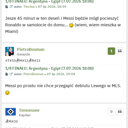
1/8 FINAŁU: Argentyna - Egipt (7.07.2026 18:00)
P
W
autor:
7lechus
»
07 lip 2026, 18:59
o
y
s
ś
Jesze 45 minut w ten deseń i Messi będzie mógł pocieszyć
t
w
i
Ronaldo w samolocie do domu...
(wiem, wiem mieszka w
e
t
Miami)
l
p
o
j
e
PietroBosman
1
d
Gwiazda
y
n
⭐
T
#10
🪑
M
#12
🪑
R
#13
c
z
1/8 FINAŁU: Argentyna - Egipt (7.07.2026 18:00)
y
p
P
W
autor:
PietroBosman
»
07 lip 2026, 19:04
o
o
y
s
s
ś
t
Messi po prostu nie chce przegapić debiutu Lewego w MLS.
t
w
i
e
t
l
p
o
Tennessee
j
0
e
Kapitan
d
🪑
M
#20
y
n