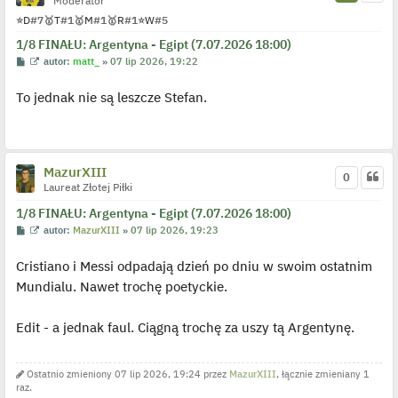
Moderator
y
p
⭐
D
#7
🥇
T
#1
🥇
M
#1
🥇
R
#1
⭐
W
#5
o
s
1/8 FINAŁU: Argentyna - Egipt (7.07.2026 18:00)
t
P
W
autor:
matt_
»
07 lip 2026, 19:22
o
y
s
ś
To jednak nie są leszcze Stefan.
t
w
i
e
t
l
p
o
MazurXIII
0
j
Laureat Złotej Piłki
e
d
y
1/8 FINAŁU: Argentyna - Egipt (7.07.2026 18:00)
n
P
W
autor:
MazurXIII
»
07 lip 2026, 19:23
c
o
y
z
s
ś
y
Cristiano i Messi odpadają dzień po dniu w swoim ostatnim
t
w
p
i
o
Mundialu. Nawet trochę poetyckie.
e
s
t
t
l
p
Edit - a jednak faul. Ciągną trochę za uszy tą Argentynę.
o
j
e
d
Ostatnio zmieniony 07 lip 2026, 19:24 przez
MazurXIII
, łącznie zmieniany 1
y
raz.
n