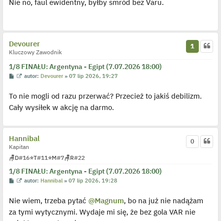
Nie no, faul ewidentny, byłby smród bez Varu.
t
w
s
i
t
e
t
l
p
o
Devourer
1
j
Kluczowy Zawodnik
e
d
y
1/8 FINAŁU: Argentyna - Egipt (7.07.2026 18:00)
n
P
W
autor:
Devourer
»
07 lip 2026, 19:27
c
o
y
z
s
ś
y
To nie mogli od razu przerwać? Przecież to jakiś debilizm.
t
w
p
i
o
Cały wysiłek w akcję na darmo.
e
s
t
t
l
p
o
Hannibal
j
0
e
Kapitan
d
🪑
D
#16
⭐
T
#11
⭐
M
#7
🪑
R
#22
y
n
1/8 FINAŁU: Argentyna - Egipt (7.07.2026 18:00)
c
z
P
W
autor:
Hannibal
»
07 lip 2026, 19:28
y
o
y
p
s
ś
o
Nie wiem, trzeba pytać
@Magnum
, bo na już nie nadążam
t
w
s
i
t
za tymi wytycznymi. Wydaje mi się, że bez gola VAR nie
e
t