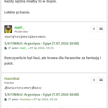
każdy sędzia miałby to w dupie.
e
t
l
p
Lekkie pchanie.
o
j
e
d
y
matt_
0
n
Moderator
c
z
⭐
D
#7
🥇
T
#1
🥇
M
#1
🥇
R
#1
⭐
W
#5
y
p
1/8 FINAŁU: Argentyna - Egipt (7.07.2026 18:00)
o
P
W
autor:
matt_
»
07 lip 2026, 19:25
s
o
y
t
s
ś
Rzeczywiście był faul, ale brawa dla Faraonów za fantazję i
t
w
i
polot.
e
t
l
p
o
Hannibal
j
0
e
Kapitan
d
🪑
D
#16
⭐
T
#11
⭐
M
#7
🪑
R
#22
y
n
1/8 FINAŁU: Argentyna - Egipt (7.07.2026 18:00)
c
z
P
W
autor:
Hannibal
»
07 lip 2026, 19:26
y
o
y
p
s
ś
o