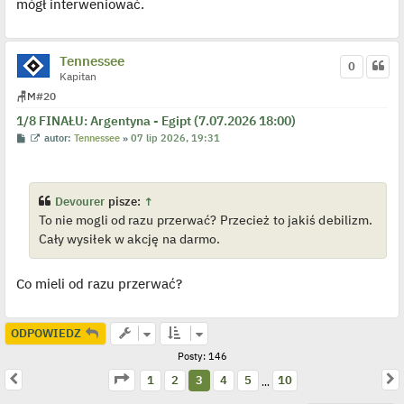
mógł interweniować.
l
p
o
j
e
Tennessee
0
d
Kapitan
y
n
🪑
M
#20
c
z
1/8 FINAŁU: Argentyna - Egipt (7.07.2026 18:00)
y
p
P
W
autor:
Tennessee
»
07 lip 2026, 19:31
o
o
y
s
s
ś
t
t
w
i
e
Devourer
pisze:
↑
t
To nie mogli od razu przerwać? Przecież to jakiś debilizm.
l
p
Cały wysiłek w akcję na darmo.
o
j
e
d
Co mieli od razu przerwać?
y
n
c
z
ODPOWIEDZ
y
p
Posty: 146
o
s
Strona
3
z
10
Poprzednia
N
1
2
3
4
5
10
…
t