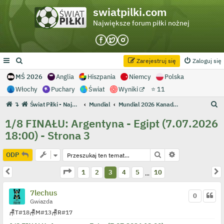
swiatpilki.com
Największe forum piłki nożnej
Zarejestruj się
Zaloguj się
MŚ 2026
Anglia
Hiszpania
Niemcy
Polska
Włochy
Puchary
Świat
Wyniki
⭐ 11
S
↴
Świat Piłki - Największe forum piłki nożnej
Mundial
Mundial 2026 Kanada/Meksyk/USA
z
1/8 FINAŁU: Argentyna - Egipt (7.07.2026
u
18:00) - Strona 3
k
a
Szukaj
Wyszukiwanie 
ODP
j
Strona
3
z
10
Poprzednia
N
1
2
3
4
5
10
…
7lechus
0
Gwiazda
🪑
T
#18
🪑
M
#13
🪑
R
#17