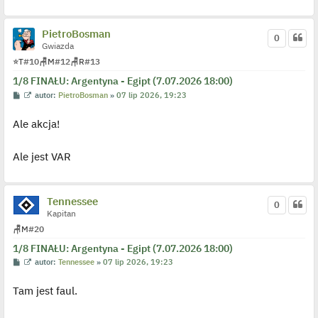
c
z
y
p
PietroBosman
0
o
Gwiazda
s
t
⭐
T
#10
🪑
M
#12
🪑
R
#13
1/8 FINAŁU: Argentyna - Egipt (7.07.2026 18:00)
P
W
autor:
PietroBosman
»
07 lip 2026, 19:23
o
y
s
ś
Ale akcja!
t
w
i
e
t
Ale jest VAR
l
p
o
j
e
Tennessee
0
d
Kapitan
y
n
🪑
M
#20
c
z
1/8 FINAŁU: Argentyna - Egipt (7.07.2026 18:00)
y
p
P
W
autor:
Tennessee
»
07 lip 2026, 19:23
o
o
y
s
s
ś
t
Tam jest faul.
t
w
i
e
t