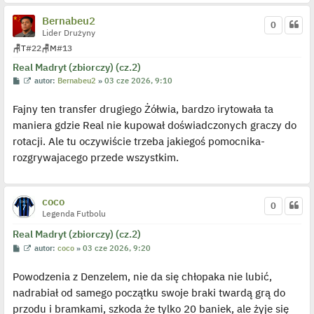
y
n
Bernabeu2
c
0
z
Lider Drużyny
y
p
🪑
T
#22
🪑
M
#13
o
s
Real Madryt (zbiorczy) (cz.2)
t
P
W
autor:
Bernabeu2
»
03 cze 2026, 9:10
o
y
s
ś
Fajny ten transfer drugiego Żółwia, bardzo irytowała ta
t
w
i
maniera gdzie Real nie kupował doświadczonych graczy do
e
t
rotacji. Ale tu oczywiście trzeba jakiegoś pomocnika-
l
p
rozgrywajacego przede wszystkim.
o
j
e
d
y
coco
0
n
Legenda Futbolu
c
z
Real Madryt (zbiorczy) (cz.2)
y
p
P
W
autor:
coco
»
03 cze 2026, 9:20
o
o
y
s
s
ś
t
Powodzenia z Denzelem, nie da się chłopaka nie lubić,
t
w
i
nadrabiał od samego początku swoje braki twardą grą do
e
t
przodu i bramkami, szkoda że tylko 20 baniek, ale żyje się
l