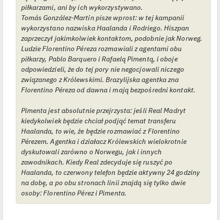
piłkarzami, ani by ich wykorzystywano.
Tomás González-Martín pisze wprost: w tej kampanii
wykorzystano nazwiska Haalanda i Rodriego. Hiszpan
zaprzeczył jakimkolwiek kontaktom, podobnie jak Norweg.
Ludzie Florentino Péreza rozmawiali z agentami obu
piłkarzy, Pablo Barquero i Rafaelą Pimentą, i oboje
odpowiedzieli, że do tej pory nie negocjowali niczego
związanego z Królewskimi. Brazylijska agentka zna
Florentino Péreza od dawna i mają bezpośredni kontakt.
Pimenta jest absolutnie przejrzysta: jeśli Real Madryt
kiedykolwiek będzie chciał podjąć temat transferu
Haalanda, to wie, że będzie rozmawiać z Florentino
Pérezem. Agentka i działacz Królewskich wielokrotnie
dyskutowali zarówno o Norwegu, jak i innych
zawodnikach. Kiedy Real zdecyduje się ruszyć po
Haalanda, to czerwony telefon będzie aktywny 24 godziny
na dobę, a po obu stronach linii znajdą się tylko dwie
osoby: Florentino Pérez i Pimenta.