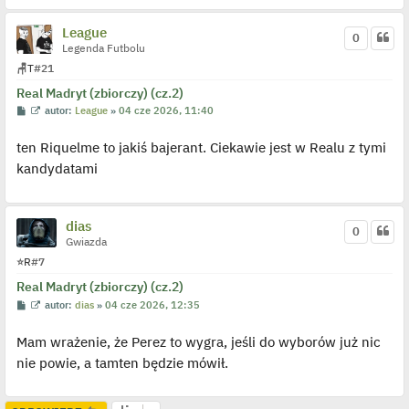
League
0
Legenda Futbolu
🪑
T
#21
Real Madryt (zbiorczy) (cz.2)
P
W
autor:
League
»
04 cze 2026, 11:40
o
y
s
ś
ten Riquelme to jakiś bajerant. Ciekawie jest w Realu z tymi
t
w
i
kandydatami
e
t
l
p
o
dias
j
0
e
Gwiazda
d
⭐
R
#7
y
n
Real Madryt (zbiorczy) (cz.2)
c
z
P
W
autor:
dias
»
04 cze 2026, 12:35
y
o
y
p
s
ś
o
Mam wrażenie, że Perez to wygra, jeśli do wyborów już nic
t
w
s
i
t
nie powie, a tamten będzie mówił.
e
t
l
p