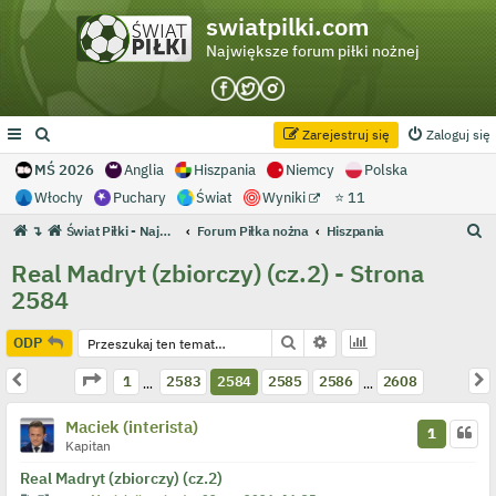
swiatpilki.com
Największe forum piłki nożnej
Zarejestruj się
Zaloguj się
MŚ 2026
Anglia
Hiszpania
Niemcy
Polska
Włochy
Puchary
Świat
Wyniki
⭐ 11
S
↴
Świat Piłki - Największe forum piłki nożnej
Forum Piłka nożna
Hiszpania
z
Real Madryt (zbiorczy) (cz.2) - Strona
u
2584
k
a
Szukaj
Wyszukiwanie zaawans
ODP
j
Strona
2584
z
2608
Poprzednia
N
1
2583
2584
2585
2586
2608
…
…
Maciek (interista)
1
Kapitan
Real Madryt (zbiorczy) (cz.2)