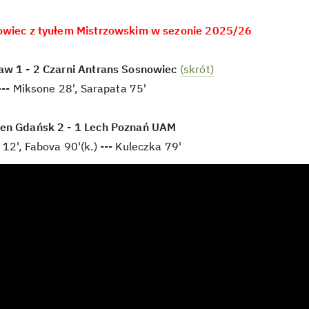
owiec z tyułem Mistrzowskim w sezonie 2025/26
aw 1 - 2 Czarni Antrans Sosnowiec
(skrót)
 --- Miksone 28', Sarapata 75'
en Gdańsk 2 - 1 Lech Poznań UAM
12', Fabova 90'(k.) --- Kuleczka 79'