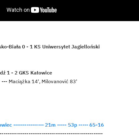
ko-Biała 0 - 1 KS Uniwersytet Jagielloński
dź 1 - 2 GKS Katowice
' --- Maciążka 14', Milovanović 83'
wiec ---------------- 21m ----- 53p ----- 65-16
------------------------------------------------------