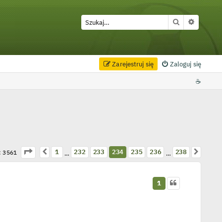
Szukaj
Wyszuki
Zarejestruj się
Zaloguj się
☕
Strona
234
z
238
Poprzednia
Następ
1
232
233
234
235
236
238
: 3561
…
…
1