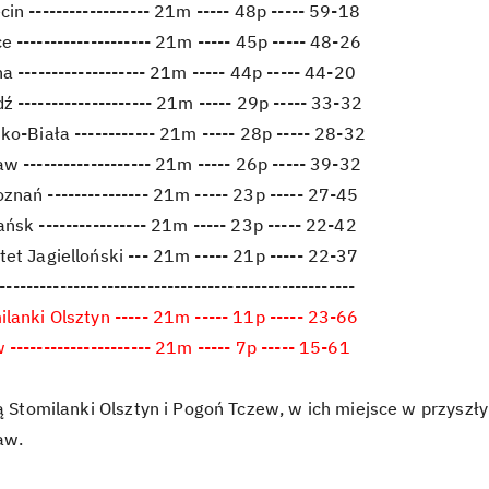
in ------------------ 21m ----- 48p ----- 59-18
 -------------------- 21m ----- 45p ----- 48-26
 ------------------- 21m ----- 44p ----- 44-20
 -------------------- 21m ----- 29p ----- 33-32
ko-Biała ------------ 21m ----- 28p ----- 28-32
w ------------------- 21m ----- 26p ----- 39-32
nań --------------- 21m ----- 23p ----- 27-45
ńsk ---------------- 21m ----- 23p ----- 22-42
et Jagielloński --- 21m ----- 21p ----- 22-37
-----------------------------------------------------
lanki Olsztyn ----- 21m ----- 11p ----- 23-66
-------------------- 21m ----- 7p ----- 15-61
ją Stomilanki Olsztyn i Pogoń Tczew, w ich miejsce w przyszł
aw.