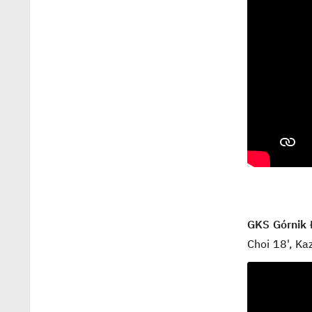
GKS Górnik 
Choi 18', K