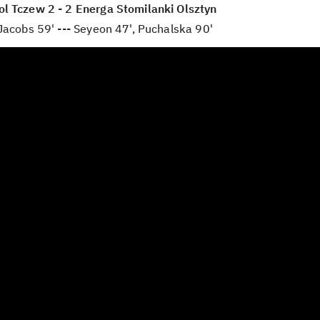
l Tczew 2 - 2 Energa Stomilanki Olsztyn
Jacobs 59' --- Seyeon 47', Puchalska 90'