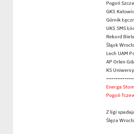
Pogoń Szczec
GKS Katowice
Górnik Łęczna
UKS SMS Łódź
Rekord Biels
Śląsk Wrocła
Lech UAM Poz
AP Orlen Gda
KS Uniwersyt
---------------
Energa Stomi
Pogoń Tczew -
Z ligi spada
Ślęza Wrocł