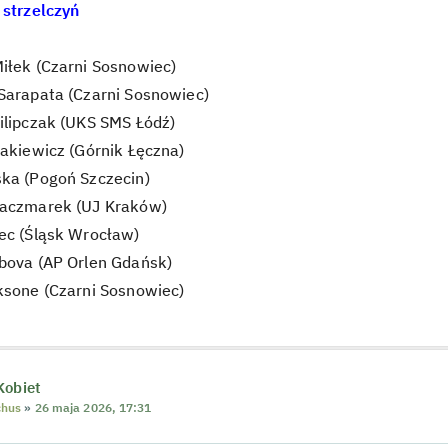
 strzelczyń
iłek (Czarni Sosnowiec)
Sarapata (Czarni Sosnowiec)
ilipczak (UKS SMS Łódź)
takiewicz (Górnik Łęczna)
ska (Pogoń Szczecin)
Kaczmarek (UJ Kraków)
Gec (Śląsk Wrocław)
abova (AP Orlen Gdańsk)
ksone (Czarni Sosnowiec)
Kobiet
chus
»
26 maja 2026, 17:31