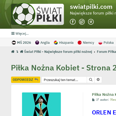
swiatpilki.com
Największe forum piłki 
Więcej…
MŚ 2026
Anglia
Hiszpania
Niemcy
Polska
↴
Świat Piłki - Największe forum piłki nożnej
Forum Piłka
Piłka Nożna Kobiet - Strona 
Szukaj
Wyszukiw
ODPOWIEDZ
Piłka Nożna 
P
W
autor:
7le
o
y
s
ś
ORLEN E
t
w
i