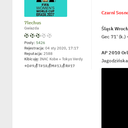
e
t
l
Czarni Sosn
p
o
7lechus
j
e
Gwiazda
Śląsk Wrocł
d
y
Gec 71' (k.)
n
c
Posty:
5426
z
Rejestracja:
04 sty 2020, 17:17
y
AP 2010 Orl
Reputacja:
2588
p
o
Kibicuję:
INAC Kobe + Tokyo Verdy
Jagodzińska 
s
⭐
D
#9
🪑
T
#18
🪑
M
#13
🪑
R
#17
t