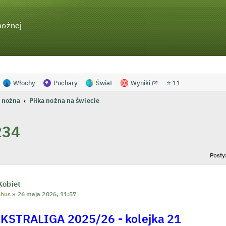
nożnej
Włochy
Puchary
Świat
Wyniki
⭐ 11
 nożna
Piłka nożna na świecie
234
anie zaawansowane
Posty
Kobiet
chus
»
26 maja 2026, 11:57
KSTRALIGA 2025/26 - kolejka 21