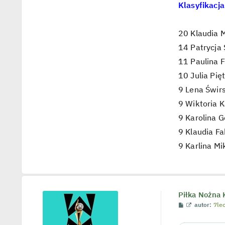
Klasyfikacja
20 Klaudia M
14 Patrycja 
11 Paulina F
10 Julia Pię
9 Lena Świr
9 Wiktoria 
9 Karolina 
9 Klaudia F
9 Karlina Mi
Piłka Nożna 
P
W
autor:
7le
o
y
s
ś