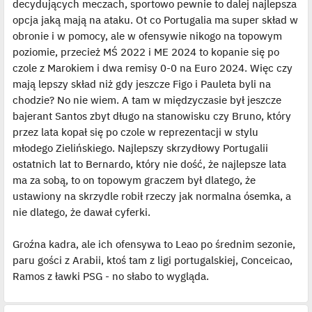
decydujących meczach, sportowo pewnie to dalej najlepsza
p
o
opcja jaką mają na ataku. Ot co Portugalia ma super skład w
s
t
obronie i w pomocy, ale w ofensywie nikogo na topowym
poziomie, przecież MŚ 2022 i ME 2024 to kopanie się po
czole z Marokiem i dwa remisy 0-0 na Euro 2024. Więc czy
mają lepszy skład niż gdy jeszcze Figo i Pauleta byli na
chodzie? No nie wiem. A tam w międzyczasie był jeszcze
bajerant Santos zbyt długo na stanowisku czy Bruno, który
przez lata kopał się po czole w reprezentacji w stylu
młodego Zielińskiego. Najlepszy skrzydłowy Portugalii
ostatnich lat to Bernardo, który nie dość, że najlepsze lata
ma za sobą, to on topowym graczem był dlatego, że
ustawiony na skrzydle robił rzeczy jak normalna ósemka, a
nie dlatego, że dawał cyferki.
Groźna kadra, ale ich ofensywa to Leao po średnim sezonie,
paru gości z Arabii, ktoś tam z ligi portugalskiej, Conceicao,
Ramos z ławki PSG - no słabo to wygląda.