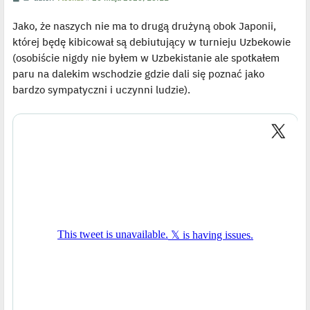
o
y
s
ś
Jako, że naszych nie ma to drugą drużyną obok Japonii,
t
w
i
której będę kibicował są debiutujący w turnieju Uzbekowie
e
t
(osobiście nigdy nie byłem w Uzbekistanie ale spotkałem
l
p
paru na dalekim wschodzie gdzie dali się poznać jako
o
j
bardzo sympatyczni i uczynni ludzie).
e
d
y
n
c
z
y
p
o
s
t