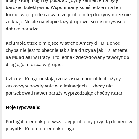
mocy którą mogli by pokazać gdyby zamierzenia były
s
bardziej kolektywne. Wspomniany koleś jedzie i na ten
t
turniej więc podejrzewam że problem tej drużyny może nie
zniknąć. No ale na etapie fazy grupowej sobie oczywiście
dobrze poradzą.
Kolumbia trzecie miejsce w strefie Ameryki PD. I choć
chyba nie jest to obecnie tak silna drużyna jak 12 lat temu
na Mundialu w Brazylii to jednak zdecydowany faworyt do
drugiego miejsca w grupie.
Uzbecy i Kongo odstają rzecz jasna, choć obie drużyny
zaskoczyły pozytywnie w eliminacjach. Uzbecy nie
potrzebowali nawet baraży wyprzedzając choćby Katar.
Moje typowanie:
Portugalia jednak pierwsza. Jej problemy przyjdą dopiero w
playoffs. Kolumbia jednak druga.