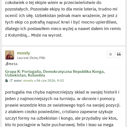
cokolwiek o tej ekipie wiem w przeciwieństwie do
pozostałych. Pozostałe ekipy to dla mnie loteria, trudno mi
ocenić ich siłę. Uzbekistan jednak mam wrażenie, że jest z
tych ekip co potrafią napsuć krwi i być mocno upierdliwe,
dlatego ich postawiłem nieco wyżej a nawet dałem im remis
z Kolumbią... Może na wyrost.
moody
0
Laureat Złotej Piłki
🪑
M
#16
Grupa K: Portugalia, Demokratyczna Republika Konga,
Uzbekistan, Kolumbia
P
W
autor:
moody
»
06 cze 2026, 9:52
o
y
s
ś
portugalia ma chyba najmocniejszy sklad w swojej historii i
t
w
i
jeden z najmocniejszych na turnieju. w obronie i pomocy
e
t
prawie wszedzie ktos ze swiatowego top5 na swojej pozycji.
l
p
z atakiem ciezko powiedziec, cristiano zapewne szykuje
o
j
szczyt formy na uzbekistan i kongo, ale przydalby sie ktos,
e
kto to pociagnie w fazie pucharowej. felix i leao sa mega
d