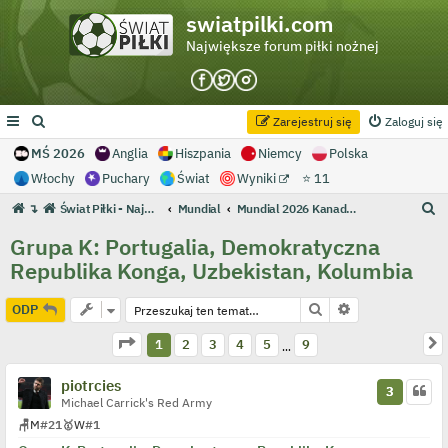
swiatpilki.com
Największe forum piłki nożnej
Zarejestruj się
Zaloguj się
MŚ 2026
Anglia
Hiszpania
Niemcy
Polska
Włochy
Puchary
Świat
Wyniki
⭐ 11
S
↴
Świat Piłki - Największe forum piłki nożnej
Mundial
Mundial 2026 Kanada/Meksyk/USA
z
Grupa K: Portugalia, Demokratyczna
u
Republika Konga, Uzbekistan, Kolumbia
k
a
Szukaj
Wyszukiwanie 
ODP
j
Strona
1
z
9
N
1
2
3
4
5
9
…
piotrcies
3
Michael Carrick's Red Army
🪑
M
#21
🥇
W
#1