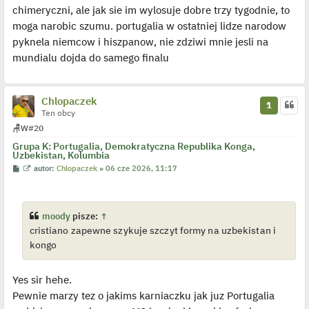
y
chimeryczni, ale jak sie im wylosuje dobre trzy tygodnie, to
n
c
moga narobic szumu. portugalia w ostatniej lidze narodow
z
y
pyknela niemcow i hiszpanow, nie zdziwi mnie jesli na
p
mundialu dojda do samego finalu
o
s
t
Chlopaczek
1
Ten obcy
🪑
W
#20
Grupa K: Portugalia, Demokratyczna Republika Konga,
Uzbekistan, Kolumbia
P
W
autor:
Chlopaczek
»
06 cze 2026, 11:17
o
y
s
ś
t
w
i
e
moody
pisze:
↑
t
cristiano zapewne szykuje szczyt formy na uzbekistan i
l
p
kongo
o
j
e
d
Yes sir hehe.
y
n
Pewnie marzy tez o jakims karniaczku jak juz Portugalia
c