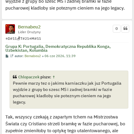
wyjdzie z grupy bo szesc MS i zadnej bramki w fazie
z
y
pucharowej kladloby sie poteznym cieniem na jego legacy.
p
o
s
t
Bernabeu2
0
Lider Drużyny
⭐
D
#11
🪑
T
#21
⭐
M
#11
Grupa K: Portugalia, Demokratyczna Republika Konga,
Uzbekistan, Kolumbia
P
W
autor:
Bernabeu2
»
06 cze 2026, 11:39
o
y
s
ś
t
w
i
e
Chlopaczek
pisze:
↑
t
Pewnie marzy tez o jakims karniaczku jak juz Portugalia
l
p
wyjdzie z grupy bo szesc MS i zadnej bramki w fazie
o
j
pucharowej kladloby sie poteznym cieniem na jego
e
legacy.
d
y
n
c
Tak, wszyscy czekają z zapartym tchem na Mistrzostwa
z
y
Świata czy Cristiano strzeli bramkę w fazie pucharowej, bo
p
o
zupełnie zmieniłoby to optykę tego utalentowanego, ale
s