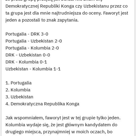
t
Demokratycznej Republiki Konga czy Uzbekistanu przez co
l
p
ta grupa jest dla mnie najtrudniejsza do oceny. Faworyt jest
o
j
jeden a pozostali to znak zapytania.
e
d
y
Portugalia - DRK 3-0
n
c
Portugalia - Uzbekistan 2-0
z
y
Portugalia - Kolumbia 2-0
p
DRK - Uzbekistan 0-0
o
s
DRK - Kolumbia 0-1
t
Uzbekistan - Kolumbia 1-1
1. Portugalia
2. Kolumbia
3. Uzbekistan
4. Demokratyczna Republika Konga
Jak wspomniałem, faworyt jest w tej grupie tylko jeden.
Kolumbia wydaje się, że jest głównym kandydatem do
drugiego miejsca, przynajmniej w moich oczach, bo