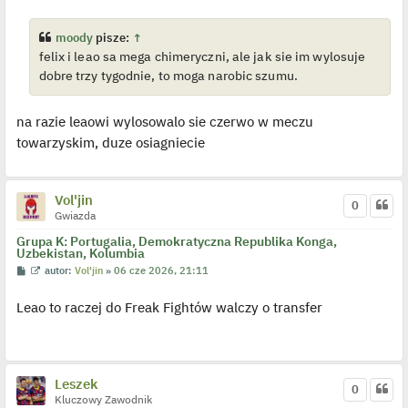
t
w
i
e
moody
pisze:
↑
t
felix i leao sa mega chimeryczni, ale jak sie im wylosuje
l
p
dobre trzy tygodnie, to moga narobic szumu.
o
j
e
d
na razie leaowi wylosowalo sie czerwo w meczu
y
n
towarzyskim, duze osiagniecie
c
z
y
p
Vol'jin
o
0
s
Gwiazda
t
Grupa K: Portugalia, Demokratyczna Republika Konga,
Uzbekistan, Kolumbia
P
W
autor:
Vol'jin
»
06 cze 2026, 21:11
o
y
s
ś
Leao to raczej do Freak Fightów walczy o transfer
t
w
i
e
t
l
p
o
Leszek
0
j
Kluczowy Zawodnik
e