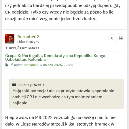
czy jednak co bardziej prawdopodobne odżyją dopiero gdy
CR odejdzie. Tylko czy wtedy nie będzie za późno bo ile
okazji może mieć względnie jeden trzon kadry...
Bernabeu2
0
Lider Drużyny
⭐
D
#11
🪑
T
#21
⭐
M
#11
Grupa K: Portugalia, Demokratyczna Republika Konga,
Uzbekistan, Kolumbia
P
W
autor:
Bernabeu2
»
06 cze 2026, 22:23
o
y
s
ś
t
w
i
e
Leszek
pisze:
↑
t
Mają taki potencjał ale za priorytet stawiają spełnianie
l
p
ambicji CR i nie wychodzą na tym moim zdaniem
o
j
najlepiej.
e
d
y
Nieprawda, na MŚ 2022 wrzucili go na ławkę i nic to nie
n
c
dało, w Lidze Narodów strzelił kilka istotnych bramek w
z
y