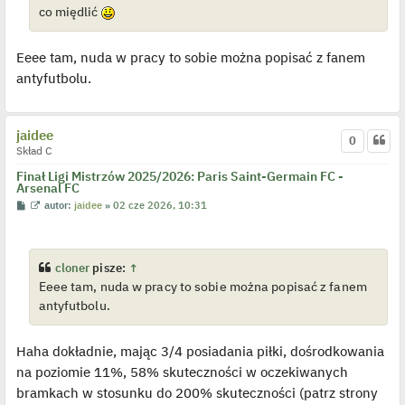
p
co międlić
o
j
e
d
Eeee tam, nuda w pracy to sobie można popisać z fanem
y
n
antyfutbolu.
c
z
y
p
jaidee
o
0
s
Skład C
t
Finał Ligi Mistrzów 2025/2026: Paris Saint-Germain FC -
Arsenal FC
P
W
autor:
jaidee
»
02 cze 2026, 10:31
o
y
s
ś
t
w
i
e
cloner
pisze:
↑
t
Eeee tam, nuda w pracy to sobie można popisać z fanem
l
p
antyfutbolu.
o
j
e
d
Haha dokładnie, mając 3/4 posiadania piłki, dośrodkowania
y
n
na poziomie 11%, 58% skuteczności w oczekiwanych
c
bramkach w stosunku do 200% skuteczności (patrz strony
z
y