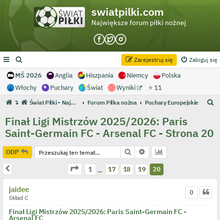
swiatpilki.com
Największe forum piłki nożnej
Zarejestruj się
Zaloguj się
MŚ 2026
Anglia
Hiszpania
Niemcy
Polska
Włochy
Puchary
Świat
Wyniki
⭐ 11
S
↴
Świat Piłki - Największe forum piłki nożnej
Forum Piłka nożna
Puchary Europejskie
z
Finał Ligi Mistrzów 2025/2026: Paris
u
Saint-Germain FC - Arsenal FC - Strona 20
k
a
Szukaj
Wyszukiwanie zaawans
ODP
j
Strona
20
z
20
Poprzednia
1
17
18
19
20
…
jaidee
0
Skład C
Finał Ligi Mistrzów 2025/2026: Paris Saint-Germain FC -
Arsenal FC