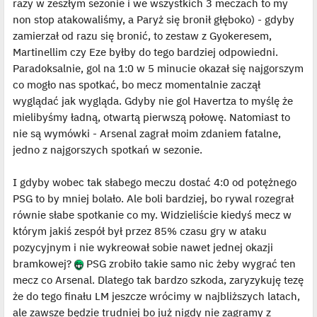
razy w zeszłym sezonie i we wszystkich 3 meczach to my
non stop atakowaliśmy, a Paryż się bronił głęboko) - gdyby
zamierzał od razu się bronić, to zestaw z Gyokeresem,
Martinellim czy Eze byłby do tego bardziej odpowiedni.
Paradoksalnie, gol na 1:0 w 5 minucie okazał się najgorszym
co mogło nas spotkać, bo mecz momentalnie zaczął
wyglądać jak wygląda. Gdyby nie gol Havertza to myślę że
mielibyśmy ładną, otwartą pierwszą połowę. Natomiast to
nie są wymówki - Arsenal zagrał moim zdaniem fatalne,
jedno z najgorszych spotkań w sezonie.
I gdyby wobec tak słabego meczu dostać 4:0 od potężnego
PSG to by mniej bolało. Ale boli bardziej, bo rywal rozegrał
równie słabe spotkanie co my. Widzieliście kiedyś mecz w
którym jakiś zespół był przez 85% czasu gry w ataku
pozycyjnym i nie wykreował sobie nawet jednej okazji
bramkowej?
PSG zrobiło takie samo nic żeby wygrać ten
mecz co Arsenal. Dlatego tak bardzo szkoda, zaryzykuję tezę
że do tego finału LM jeszcze wrócimy w najbliższych latach,
ale zawsze będzie trudniej bo już nigdy nie zagramy z