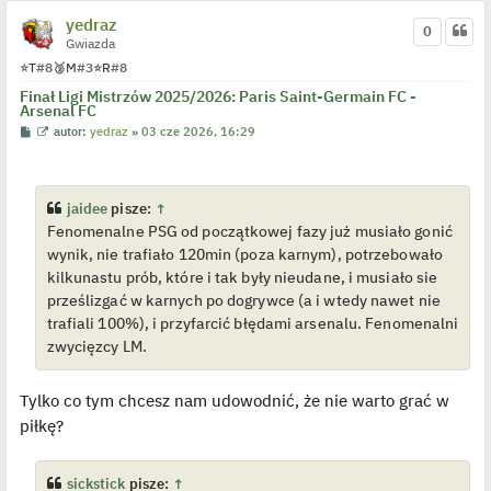
yedraz
0
Gwiazda
⭐
T
#8
🥉
M
#3
⭐
R
#8
Finał Ligi Mistrzów 2025/2026: Paris Saint-Germain FC -
Arsenal FC
P
W
autor:
yedraz
»
03 cze 2026, 16:29
o
y
s
ś
t
w
i
e
jaidee
pisze:
↑
t
Fenomenalne PSG od początkowej fazy już musiało gonić
l
p
wynik, nie trafiało 120min (poza karnym), potrzebowało
o
j
kilkunastu prób, które i tak były nieudane, i musiało sie
e
prześlizgać w karnych po dogrywce (a i wtedy nawet nie
d
y
trafiali 100%), i przyfarcić błędami arsenalu. Fenomenalni
n
zwycięzcy LM.
c
z
y
p
Tylko co tym chcesz nam udowodnić, że nie warto grać w
o
s
piłkę?
t
sickstick
pisze:
↑