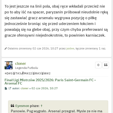
To jest jeszcze na linii pola, obaj ręce wkładali przecież nie
po to aby iść na spacer, paryzanin próbował nieudolnie ręką
się zastawiać gracz arsenalu wygrywa pozycję o piłkę
jednocześnie broniąc się przed uderzeniem łokciem i
powalają się na glebe obaj, przy czym chyba preferowani są
gracze ofensywni niejednokrotnie, to powinien karniaczek.
Ostatnio zmieniony 02 cze 2026, 10:27 przez
jaidee
, łącznie zmieniany 1 raz.
cloner
0
Legenda Futbolu
⭐
D
#5
🥉
T
#3
🪑
M
#22
🥉
R
#3
🥈
W
#2
Finał Ligi Mistrzów 2025/2026: Paris Saint-Germain FC -
Arsenal FC
P
W
autor:
cloner
»
02 cze 2026, 10:27
o
y
s
ś
t
w
i
e
Eyesmon
pisze:
↑
t
Panowie. Psg wygrało. Arsenal przegrał. Mysle ze nie ma
l