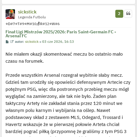
sickstick
2
Legenda Futbolu
⭐
D
#7
⭐
T
#9
⭐
M
#10
🪑
R
#12
⭐
W
#6
Finał Ligi Mistrzów 2025/2026: Paris Saint-Germain FC -
Arsenal FC
P
W
autor:
sickstick
»
03 cze 2026, 16:13
o
y
s
ś
Nie miałem okazji skomentować meczu bo ostatnio mało
t
w
i
czasu na forumek.
e
t
l
p
Przede wszystkim Arsenal rozegrał wybitnie słaby mecz.
o
j
Gdzieś tam urodziły się opowieści defensywnym Artecie czy
e
potężnym PSG, więc dla postronnych przebieg meczu mógł
d
y
wyglądać na zamierzony, ale tak nie było. Żaden plan
n
c
taktyczny Artety nie zakładał stania przez 120 minut we
z
y
własnym polu karnym i wybijania na oślep. Nawet
p
podstawowy skład z zestawem MLS, Odegard, Trossard i
o
s
Havertz wskazuje że w pierwszej połowie Arteta chciał
t
bardziej pograć piłką (przypomnę że graliśmy z tym PSG 3