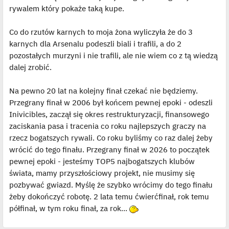
rywalem który pokaże taką kupe.
Co do rzutów karnych to moja żona wyliczyła że do 3
karnych dla Arsenalu podeszli biali i trafili, a do 2
pozostałych murzyni i nie trafili, ale nie wiem co z tą wiedzą
dalej zrobić.
Na pewno 20 lat na kolejny finał czekać nie będziemy.
Przegrany finał w 2006 był końcem pewnej epoki - odeszli
Inivicibles, zaczął się okres restrukturyzacji, finansowego
zaciskania pasa i tracenia co roku najlepszych graczy na
rzecz bogatszych rywali. Co roku byliśmy co raz dalej żeby
wrócić do tego finału. Przegrany finał w 2026 to początek
pewnej epoki - jesteśmy TOP5 najbogatszych klubów
świata, mamy przyszłościowy projekt, nie musimy się
pozbywać gwiazd. Myślę że szybko wrócimy do tego finału
żeby dokończyć robotę. 2 lata temu ćwierćfinał, rok temu
półfinał, w tym roku finał, za rok...