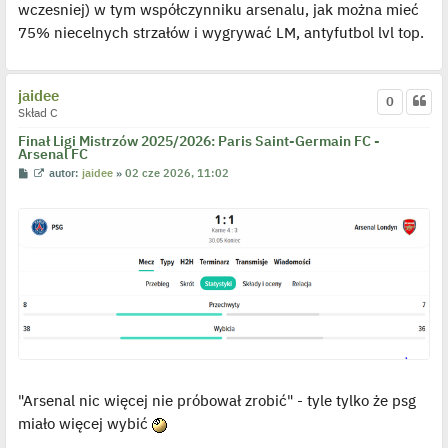
wczesniej) w tym współczynniku arsenalu, jak można mieć
p
o
75% niecelnych strzałów i wygrywać LM, antyfutbol lvl top.
s
t
jaidee
0
Skład C
Finał Ligi Mistrzów 2025/2026: Paris Saint-Germain FC -
Arsenal FC
P
W
autor:
jaidee
»
02 cze 2026, 11:02
o
y
s
ś
t
w
i
e
t
l
p
o
j
e
d
y
n
c
z
y
"Arsenal nic więcej nie próbował zrobić" - tyle tylko że psg
p
o
miało więcej wybić
s
t