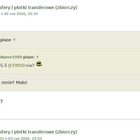
sfery i plotki transferowe (zbiorczy)
s
»
03 cze 2026, 21:33
pisze:
↑
oName1989
pisze:
↑
 5.5
@19B10
nie?
a mnie? Mało!
m?
sfery i plotki transferowe (zbiorczy)
10
»
03 cze 2026, 21:53