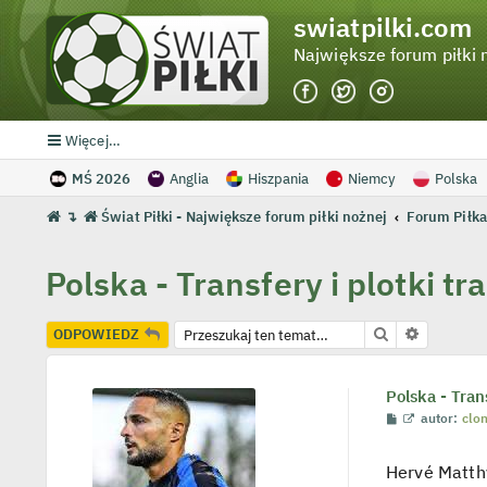
swiatpilki.com
Największe forum piłki 
Więcej…
MŚ 2026
Anglia
Hiszpania
Niemcy
Polska
↴
Świat Piłki - Największe forum piłki nożnej
Forum Piłka
Polska - Transfery i plotki t
Szukaj
Wyszukiw
ODPOWIEDZ
Polska - Tran
P
W
autor:
clo
o
y
s
ś
t
w
Hervé Matth
i