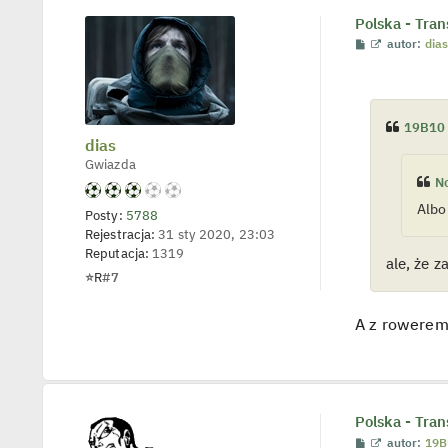
Polska - Tran
P
W
autor:
dia
o
y
s
ś
t
w
i
e
19B10
t
l
dias
p
Gwiazda
o
N
j
e
Albo
d
Posty:
5788
y
Rejestracja:
31 sty 2020, 23:03
n
Reputacja:
1319
c
ale, że z
z
⭐
R
#7
y
p
o
A z rowere
s
t
Polska - Tran
P
W
autor:
19B