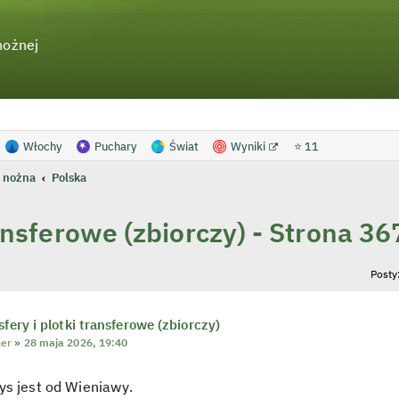
nożnej
Włochy
Puchary
Świat
Wyniki
⭐ 11
 nożna
Polska
ransferowe (zbiorczy) - Strona 36
anie zaawansowane
Posty
sfery i plotki transferowe (zbiorczy)
ner
»
28 maja 2026, 19:40
ys jest od Wieniawy.