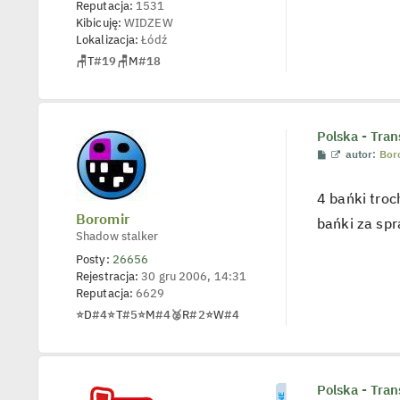
n
Reputacja:
1531
c
Kibicuję:
WIDZEW
z
y
Lokalizacja:
Łódź
p
🪑
T
#19
🪑
M
#18
o
s
t
Polska - Tran
P
W
autor:
Bor
o
y
s
ś
t
w
4 bańki troc
i
Boromir
e
bańki za spr
t
Shadow stalker
l
p
Posty:
26656
o
Rejestracja:
30 gru 2006, 14:31
j
e
Reputacja:
6629
d
⭐
D
#4
⭐
T
#5
⭐
M
#4
🥈
R
#2
⭐
W
#4
y
n
c
z
y
p
Polska - Tran
o