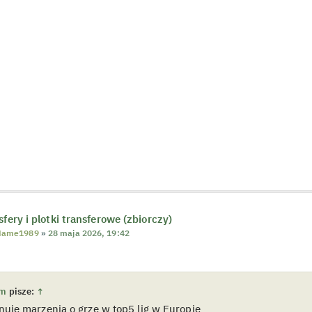
sfery i plotki transferowe (zbiorczy)
Name1989
»
28 maja 2026, 19:42
um
pisze:
↑
nuje marzenia o grze w top5 lig w Europie