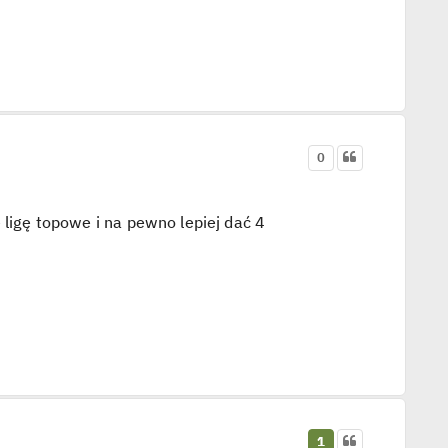
0
 ligę topowe i na pewno lepiej dać 4
1