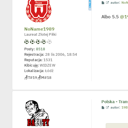
s
P
W
autor:
No
t
o
y
s
ś
t
w
Albo 5.5
@1
i
e
t
NoName1989
l
Laureat Złotej Piłki
p
o
j
e
Posty:
8518
d
Rejestracja:
28 lis 2006, 18:54
y
n
Reputacja:
1531
c
Kibicuję:
WIDZEW
z
y
Lokalizacja:
Łódź
p
🪑
T
#19
🪑
M
#18
o
s
t
Polska - Tran
P
W
autor:
19B
o
y
s
ś
t
w
i
e