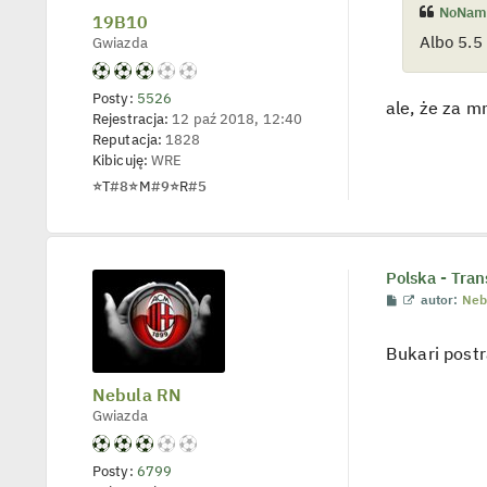
NoNam
t
19B10
l
Albo 5.5
Gwiazda
p
o
j
e
Posty:
5526
d
ale, że za m
Rejestracja:
12 paź 2018, 12:40
y
n
Reputacja:
1828
c
Kibicuję:
WRE
z
y
⭐
T
#8
⭐
M
#9
⭐
R
#5
p
o
s
t
Polska - Tran
P
W
autor:
Neb
o
y
s
ś
t
w
Bukari postr
i
e
t
Nebula RN
l
Gwiazda
p
o
j
e
Posty:
6799
d