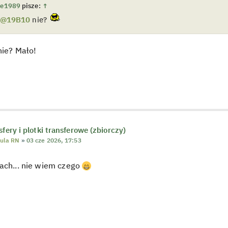
e1989
pisze:
↑
@19B10
nie?
nie? Mało!
sfery i plotki transferowe (zbiorczy)
ula RN
»
03 cze 2026, 17:53
ach... nie wiem czego