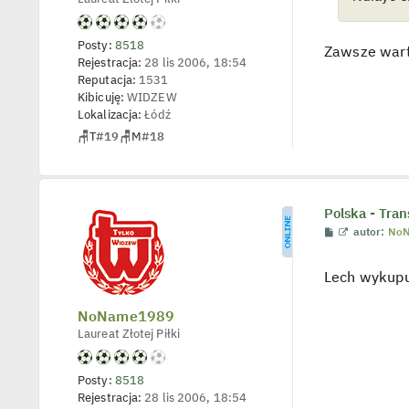
z
o
c
j
e
l
Posty:
8518
d
Zawsze wart
o
Rejestracja:
28 lis 2006, 18:54
y
n
n
Reputacja:
1531
c
e
Kibicuję:
WIDZEW
z
r
y
Lokalizacja:
Łódź
p
🪑
T
#19
🪑
M
#18
o
s
t
Polska - Tran
P
W
autor:
No
o
y
s
ś
t
w
Lech wykupu
i
e
t
NoName1989
l
Laureat Złotej Piłki
p
o
j
e
Posty:
8518
d
Rejestracja:
28 lis 2006, 18:54
y