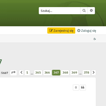
Szukaj
Wyszuki
Zarejestruj się
Zaloguj się
☕
7
Strona
367
z
378
Poprzednia
Następ
1
365
366
367
368
369
378
: 5667
…
…
0