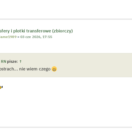
sfery i plotki transferowe (zbiorczy)
Name1989
»
03 cze 2026, 17:55
 RN
pisze:
↑
ostrach... nie wiem czego