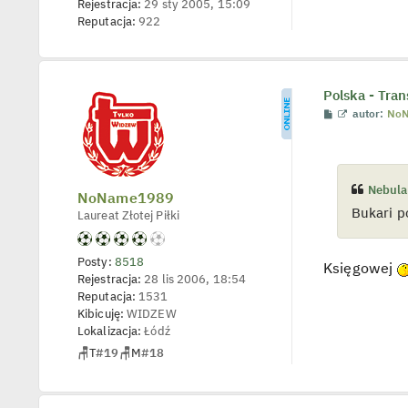
Rejestracja:
29 sty 2005, 15:09
y
Reputacja:
922
n
c
z
y
p
o
Polska - Tran
s
t
P
W
autor:
No
o
y
s
ś
t
w
i
e
Nebula
t
NoName1989
l
Bukari p
Laureat Złotej Piłki
p
o
j
e
Posty:
8518
d
Księgowej
Rejestracja:
28 lis 2006, 18:54
y
n
Reputacja:
1531
c
Kibicuję:
WIDZEW
z
y
Lokalizacja:
Łódź
p
🪑
T
#19
🪑
M
#18
o
s
t