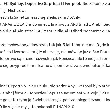
, FC Sydney, Deportivo Saprissa i Liverpool.
Nie zakończyła 
 Ligi Mistrzów.
ezyjski Sahel zmierzy się z egipskim Al-Ahly.
ł Al-Ain z ZEA gra dwumecz finałowy z Al-Ittihad z Arabii S
ola dla Al-Ain strzelił Ali Msari a dla Al-Ittihad Mohammed K
 zdecydowanego faworyta tak jak 5 lat temu nie ma. Będe ki
oś do Liverpoolu mięty nie czuję, nie mówiąc już o Sao Paulo
eportivo są znane nazwiska jak Fonseca, ale to nie jest te
 się przyjrzeć temu teamowi, ponieważ zapewne kilku piłkar
nał Deportivo - Sao Paulo. Nie sądze aby Liverpool było sta
 słabej formie. Deportivo Saprissa natomiast w swojej lidz
 gole. Utrzymują świetną formę z poprzedniego sezonu, kied
ile się nie mylę, to pokonali PUNAM 2-0.