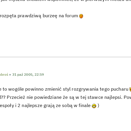
o rozpęta prawdziwą burzeę na forum
broś
»
31 paź 2005, 22:59
 to wogóle powinno zmienić styl rozgrywania tego pucharu
l?? Przecież nie powiedziane że są w tej stawce najlepsi. P
espoły i 2 najlepsze grają ze sobą w finale
)