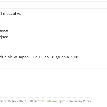
II meczu]
vs
ejsce
ejsce
dzie się w Japonii. Od 11 do 18 grudnia 2005.
ogą znaleźć się błędy, ponieważ niektóre dane pochodzą z niepewnych źródeł. W takim wypadku proszę o n
niony 15 gru 2007, 18:10 przez
Corinthians
, łącznie zmieniany 2 razy.