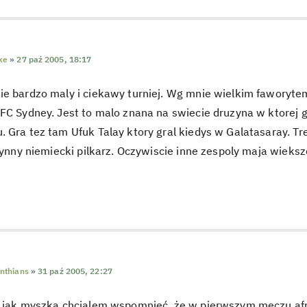
ke
»
27 paź 2005, 18:17
e bardzo maly i ciekawy turniej. Wg mnie wielkim faworytem 
FC Sydney. Jest to malo znana na swiecie druzyna w ktorej 
 Gra tez tam Ufuk Talay ktory gral kiedys w Galatasaray. Tr
slynny niemiecki pilkarz. Oczywiscie inne zespoly maja wiek
inthians
»
31 paź 2005, 22:27
u jak myszka chcialem wspomnieć, że w pierwszym meczu afr