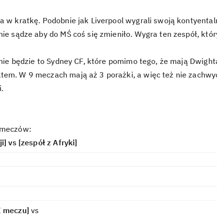
a w kratkę. Podobnie jak Liverpool wygrali swoją kontyentaln
nie sądze aby do MŚ coś się zmieniło. Wygra ten zespół, który
o nie będzie to Sydney CF, które pomimo tego, że mają Dwight
tem. W 9 meczach mają aż 3 porażki, a więc też nie zachwy
.
 meczów:
i] vs [zespół z Afryki]
I meczu]
vs