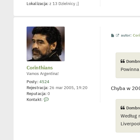
n
r
Lokalizacja:
z 13 Dzielnicy ;]
c
i
z
y
n
p
t
o
h
s
t
i
P
W
autor:
Cor
a
o
y
s
ś
n
t
w
s
i
e
Dombro
t
l
Corinthians
Powinna 
p
Vamos Argentina!
o
j
Posty:
4524
e
Rejestracja:
26 mar 2005, 19:20
d
Chyba w 200
y
Reputacja:
0
n
S
Kontakt:
c
k
z
Dombro
y
o
p
Według m
n
o
s
t
Liverpoo
t
a
k