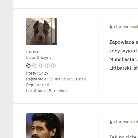
P
W
autor:
sna
o
y
s
ś
t
w
Zapowiada si
i
e
zeby wygral 
snake
t
l
Lider Drużyny
Munchesteru.
p
o
Littbarski, 
j
Posty:
1427
e
d
Rejestracja:
15 mar 2005, 18:10
y
Reputacja:
0
n
Lokalizacja:
Barcelona
c
z
y
p
o
s
t
P
W
autor:
Cor
o
y
s
ś
t
w
Tak po cich