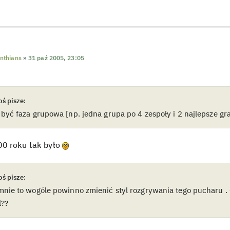
inthians
»
31 paź 2005, 23:05
ś pisze:
być faza grupowa [np. jedna grupa po 4 zespoły i 2 najlepsze graj
0 roku tak było
ś pisze:
nie to wogóle powinno zmienić styl rozgrywania tego pucharu .
l??