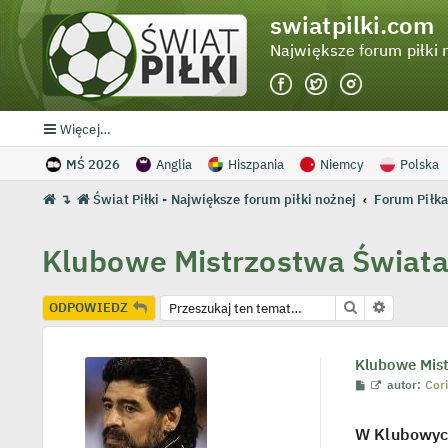
swiatpilki.com
Największe forum piłki 
Więcej…
MŚ 2026
Anglia
Hiszpania
Niemcy
Polska
↴
Świat Piłki - Największe forum piłki nożnej
Forum Piłka
Klubowe Mistrzostwa Świata 
Szukaj
Wyszukiw
ODPOWIEDZ
Klubowe Mist
P
W
autor:
Cor
o
y
s
ś
t
w
W Klubowych
i