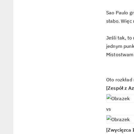
i
n
Sao Paulo gr
t
słabo. Więc 
h
i
a
Jeśli tak, t
n
s
jednym punk
Mistostwami
Oto rozkład
[Zespół z Azj
vs
[Zwycięzca 