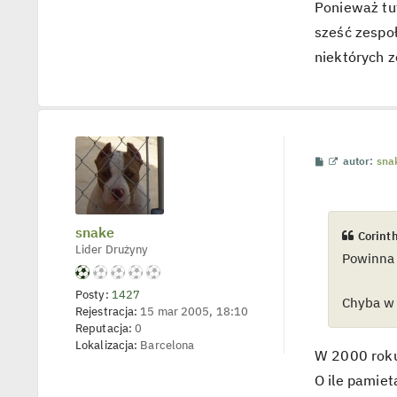
t
Ponieważ tut
u
sześć zespoł
j
s
niektórych z
i
ę
z
C
o
r
P
W
autor:
sna
i
o
y
s
ś
n
t
w
t
i
h
e
snake
Corinth
t
i
l
Lider Drużyny
a
Powinna 
p
n
o
j
s
Posty:
1427
e
Chyba w 
d
Rejestracja:
15 mar 2005, 18:10
y
Reputacja:
0
n
Lokalizacja:
Barcelona
c
W 2000 roku 
z
y
O ile pamiet
p
o