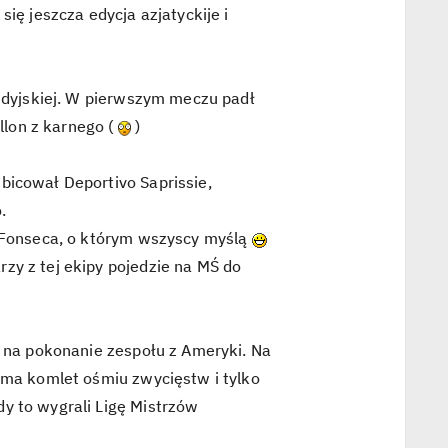
się jeszcza edycja azjatyckije i
audyjskiej. W pierwszym meczu padł
allon z karnego (
)
bicował Deportivo Saprissie,
.
n Fonseca, o którym wszyscy myślą
zy z tej ekipy pojedzie na MŚ do
ć na pokonanie zespołu z Ameryki. Na
e ma komlet ośmiu zwycięstw i tylko
y to wygrali Ligę Mistrzów