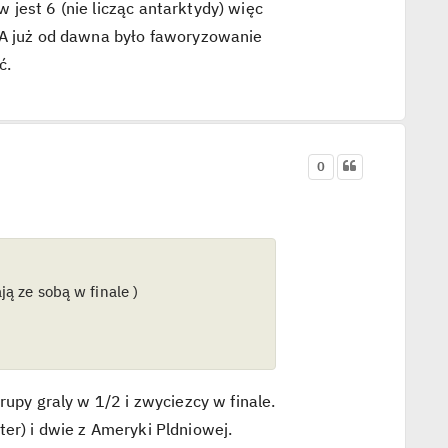
jest 6 (nie licząc antarktydy) więc
FA już od dawna było faworyzowanie
ć.
0
ą ze sobą w finale )
rupy graly w 1/2 i zwyciezcy w finale.
er) i dwie z Ameryki Pldniowej.