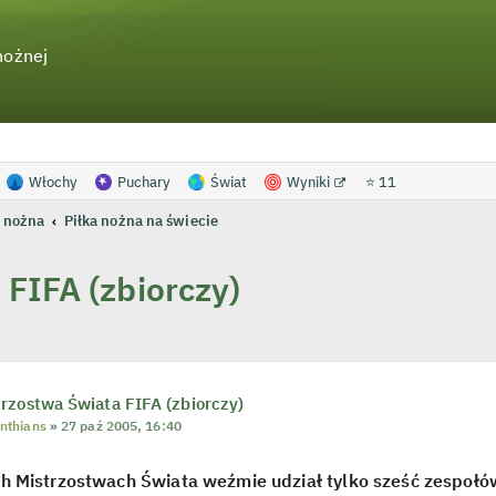
nożnej
Włochy
Puchary
Świat
Wyniki
⭐ 11
 nożna
Piłka nożna na świecie
FIFA (zbiorczy)
anie zaawansowane
rzostwa Świata FIFA (zbiorczy)
inthians
»
27 paź 2005, 16:40
 Mistrzostwach Świata weźmie udział tylko sześć zespołó