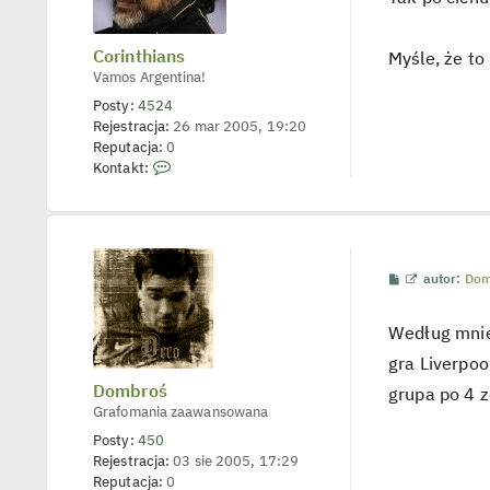
i
e
t
l
Corinthians
Myśle, że t
p
Vamos Argentina!
o
j
Posty:
4524
e
Rejestracja:
26 mar 2005, 19:20
d
y
Reputacja:
0
n
S
Kontakt:
c
k
z
y
o
p
n
o
s
t
t
a
P
W
autor:
Dom
k
o
y
s
ś
t
t
w
Według mnie
u
i
j
e
gra Liverpoo
t
s
l
Dombroś
grupa po 4 z
i
p
Grafomania zaawansowana
ę
o
j
z
Posty:
450
e
C
Rejestracja:
03 sie 2005, 17:29
d
y
o
Reputacja:
0