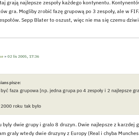
aj grają najlepsze zespoły każdego kontynentu. Kontynentów 
ów gra. Mogliby zrobić fazę grupową po 3 zespoły, ale w FI
espołów. Sepp Blater to oszust, więc nie ma się czemu dziwi
ke
»
02 lis 2005, 17:36
ians pisze:
być faza grupowa [np. jedna grupa po 4 zespoły i 2 najlepsze graj
2000 roku tak było
byly dwie grupy i gralo 8 druzyn. Dwie najlepsze z karzdej g
am graly wtedy dwie druzyny z Europy (Real i chyba Munchest