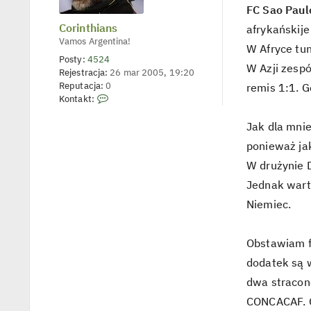
e
FC Sao Paulo
t
l
Corinthians
afrykańskije
p
Vamos Argentina!
o
W Afryce tun
j
Posty:
4524
e
W Azji zespó
Rejestracja:
26 mar 2005, 19:20
d
y
Reputacja:
0
remis 1:1. G
n
S
Kontakt:
c
k
z
y
o
Jak dla mnie
p
n
o
ponieważ jak
s
t
t
a
W drużynie D
k
Jednak warto
t
Niemiec.
u
j
s
Obstawiam fi
i
ę
dodatek są w
z
dwa stracone
C
o
CONCACAF. O 
r