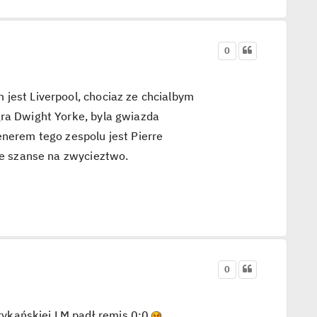
0
jest Liverpool, chociaz ze chcialbym
gra Dwight Yorke, byla gwiazda
enerem tego zespolu jest Pierre
sze szanse na zwycieztwo.
0
ykańskiej LM padł remis 0:0