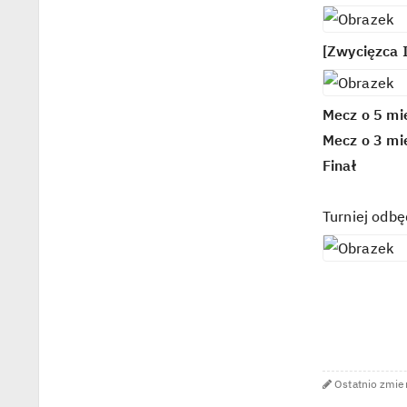
[Zwycięzca 
Mecz o 5 mi
Mecz o 3 mi
Finał
Turniej odbę
W powyższym tekście m
Ostatnio zmie