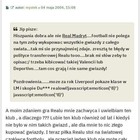
P
W
autor:
mystek
»
04 maja 2004, 15:08
o
y
s
ś
t
w
i
e
Jip pisze:
t
Hiszpania dobra ale nie
Real Madryt
....football nie polega
l
p
na tym zeby wykupowac wszystkie gwiazdy z całego
o
j
swiata...tak mi sie przynajmniej zdaje. zresztą te błędy w
e
polityce transferowej Realu tooo....brak mi słów zeby to
d
y
opisac:/ trzeba kibicować takiej Valencii lub
n
Deportivo....tam cos grają i nie same gwiazdy!
c
z
y
p
Pozdrowienia......moze za rok Liverpool pokaze klase w
o
LM i skopie Du*** realowi!javascript:emoticon('8)')
s
t
javascript:emoticon('8)')
A moim zdaniem gra Realu mnie zachwyca i uwielbiam ten
klub , a dlaczego ??? Lubie ten klub również od lat i kiedyś
nie było w nim takich gwiazd , ale dla mnie to nic złego
kupować gwiazdy. I teraz piłka Realu stoi na światowej
czołówce footbolu , ale przecież jeden klub nie może cały