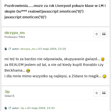
n
c
Pozdrowienia......moze za rok Liverpool pokaze klase w LM i
z
y
skopie Du*** realowi!javascript:emoticon('8)')
p
javascript:emoticon('8)')
o
s
t
skrzypa_ms
0
Podawacz Piłek
P
W
autor:
skrzypa_ms
»
03 maja 2004, 23:18
o
y
s
ś
mi też to za bardzo nie odpowiada, skupywanie gwiazd...
t
w
i
za REALEM jestem od lat, a nie od kiedy kupili Ronaldo czy
e
t
Beckhama...
l
p
i dla mnie mimo wszystko są najlepsi, a Zidane to magik...
o
j
e
d
y
Jip
0
n
Skład B
c
z
y
p
P
W
autor:
Jip
»
03 maja 2004, 23:43
o
o
y