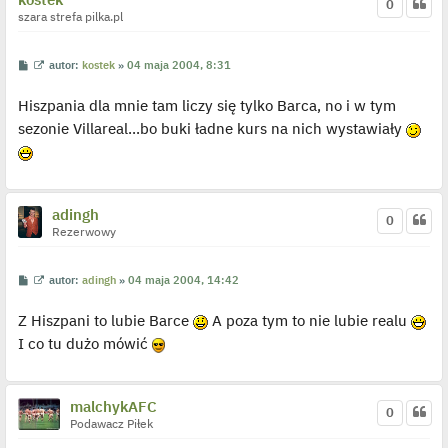
0
szara strefa pilka.pl
P
W
autor:
kostek
»
04 maja 2004, 8:31
o
y
s
ś
Hiszpania dla mnie tam liczy się tylko Barca, no i w tym
t
w
i
sezonie Villareal...bo buki ładne kurs na nich wystawiały
e
t
l
p
o
j
e
adingh
0
d
Rezerwowy
y
n
c
z
P
W
autor:
adingh
»
04 maja 2004, 14:42
y
o
y
p
s
ś
o
Z Hiszpani to lubie Barce
A poza tym to nie lubie realu
t
w
s
i
t
I co tu dużo mówić
e
t
l
p
o
malchykAFC
j
0
e
Podawacz Piłek
d
y