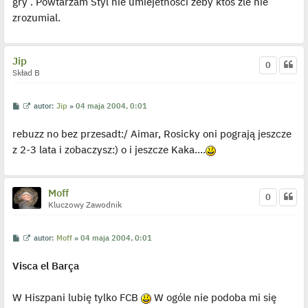
gry . Powtarzam Styl nie umiejetnosci zeby ktos zle nie
o
s
zrozumial.
t
Jip
0
Skład B
P
W
autor:
Jip
»
04 maja 2004, 0:01
o
y
s
ś
rebuzz no bez przesadt:/ Aimar, Rosicky oni pograją jeszcze
t
w
i
z 2-3 lata i zobaczysz:) o i jeszcze Kaka....
e
t
l
p
o
Moff
j
0
e
Kluczowy Zawodnik
d
y
n
P
W
autor:
Moff
»
04 maja 2004, 0:01
c
o
y
z
s
ś
y
Visca el Barça
t
w
p
i
o
e
s
t
t
W Hiszpani lubię tylko FCB
W ogóle nie podoba mi się
l