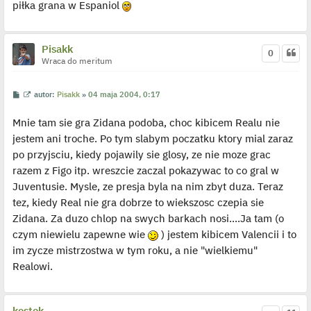
p
piłka grana w Espaniol
o
j
e
d
y
Pisakk
0
n
Wraca do meritum
c
z
y
p
P
W
autor:
Pisakk
»
04 maja 2004, 0:17
o
o
y
s
s
ś
t
Mnie tam sie gra Zidana podoba, choc kibicem Realu nie
t
w
i
jestem ani troche. Po tym slabym poczatku ktory mial zaraz
e
t
po przyjsciu, kiedy pojawily sie glosy, ze nie moze grac
l
p
razem z Figo itp. wreszcie zaczal pokazywac to co gral w
o
j
Juventusie. Mysle, ze presja byla na nim zbyt duza. Teraz
e
tez, kiedy Real nie gra dobrze to wiekszosc czepia sie
d
y
Zidana. Za duzo chlop na swych barkach nosi....Ja tam (o
n
c
czym niewielu zapewne wie
) jestem kibicem Valencii i to
z
y
im zycze mistrzostwa w tym roku, a nie "wielkiemu"
p
Realowi.
o
s
t
kostek