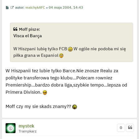
n
P
W
autor:
malchykAFC
»
04 maja 2004, 14:43
c
o
y
z
s
ś
y
t
w
p
i
o
e
s
Moff pisze:
t
t
Visca el Barça
l
p
o
j
W Hiszpani lubię tylko FCB
W ogóle nie podoba mi się
e
piłka grana w Espaniol
d
y
n
c
W Hiszpanii tez lubie tylko Barce.Nie znosze Realu za
z
y
polityke transferowa tego klubu...Polecam rowniez
p
o
Premiership...bardzo dobra liga,szybkie tempo...lepsza od
s
Primera Division.
t
Moff czy my sie skads znamy??
mystek
0
Trampkarz