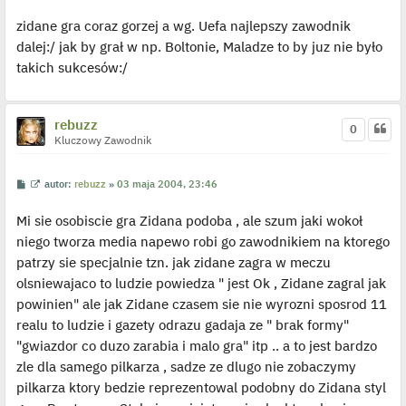
s
s
ś
t
zidane gra coraz gorzej a wg. Uefa najlepszy zawodnik
t
w
i
dalej:/ jak by grał w np. Boltonie, Maladze to by juz nie było
e
t
takich sukcesów:/
l
p
o
j
e
rebuzz
0
d
Kluczowy Zawodnik
y
n
c
z
P
W
autor:
rebuzz
»
03 maja 2004, 23:46
y
o
y
p
s
ś
o
Mi sie osobiscie gra Zidana podoba , ale szum jaki wokoł
t
w
s
i
t
niego tworza media napewo robi go zawodnikiem na ktorego
e
t
patrzy sie specjalnie tzn. jak zidane zagra w meczu
l
p
olsniewajaco to ludzie powiedza " jest Ok , Zidane zagral jak
o
j
powinien" ale jak Zidane czasem sie nie wyrozni sposrod 11
e
realu to ludzie i gazety odrazu gadaja ze " brak formy"
d
y
"gwiazdor co duzo zarabia i malo gra" itp .. a to jest bardzo
n
c
zle dla samego pilkarza , sadze ze dlugo nie zobaczymy
z
y
pilkarza ktory bedzie reprezentowal podobny do Zidana styl
p