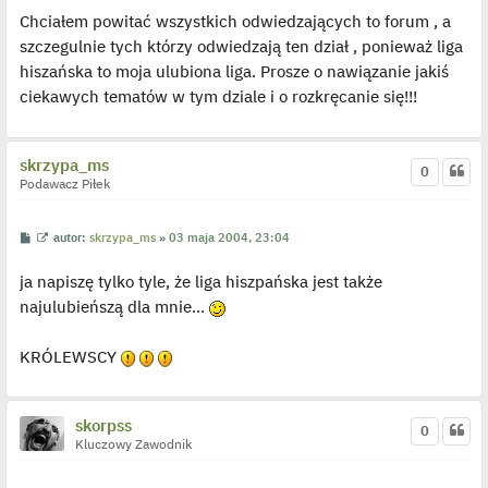
s
ś
Chciałem powitać wszystkich odwiedzających to forum , a
t
w
i
szczegulnie tych którzy odwiedzają ten dział , ponieważ liga
e
t
hiszańska to moja ulubiona liga. Prosze o nawiązanie jakiś
l
p
ciekawych tematów w tym dziale i o rozkręcanie się!!!
o
j
e
d
y
skrzypa_ms
0
n
Podawacz Piłek
c
z
y
p
P
W
autor:
skrzypa_ms
»
03 maja 2004, 23:04
o
o
y
s
s
ś
t
ja napiszę tylko tyle, że liga hiszpańska jest także
t
w
i
najulubieńszą dla mnie...
e
t
l
p
KRÓLEWSCY
o
j
e
d
y
skorpss
0
n
Kluczowy Zawodnik
c
z
y