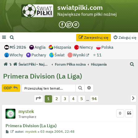
swiatpilki.com
Największe forum piłki nożnej
Zarejestruj się
Zaloguj się
MŚ 2026
Anglia
Hiszpania
Niemcy
Polska
Włochy
Puchary
Świat
Wyniki
⭐ 11
S
↴
Świat Piłki - Największe forum piłki nożnej
Forum Piłka nożna
Hiszpania
z
Primera Division (La Liga)
u
k
Szukaj
Wyszukiwanie zaawans
ODP
a
Strona
1
z
94
N
1
2
3
4
5
94
…
j
mystek
0
Trampkarz
Primera Division (La Liga)
P
W
autor:
mystek
»
03 maja 2004, 22:48
o
y