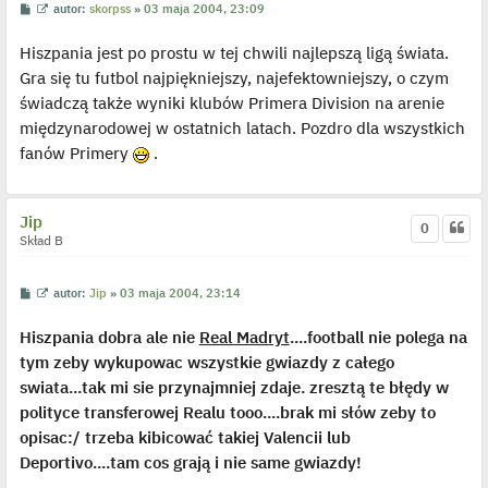
p
P
W
autor:
skorpss
»
03 maja 2004, 23:09
o
o
y
s
s
ś
t
Hiszpania jest po prostu w tej chwili najlepszą ligą świata.
t
w
i
Gra się tu futbol najpiękniejszy, najefektowniejszy, o czym
e
t
świadczą także wyniki klubów Primera Division na arenie
l
p
międzynarodowej w ostatnich latach. Pozdro dla wszystkich
o
j
fanów Primery
.
e
d
y
n
Jip
c
0
z
Skład B
y
p
o
s
P
W
autor:
Jip
»
03 maja 2004, 23:14
t
o
y
s
ś
Hiszpania dobra ale nie
Real Madryt
....football nie polega na
t
w
i
tym zeby wykupowac wszystkie gwiazdy z całego
e
t
swiata...tak mi sie przynajmniej zdaje. zresztą te błędy w
l
p
polityce transferowej Realu tooo....brak mi słów zeby to
o
j
opisac:/ trzeba kibicować takiej Valencii lub
e
Deportivo....tam cos grają i nie same gwiazdy!
d
y