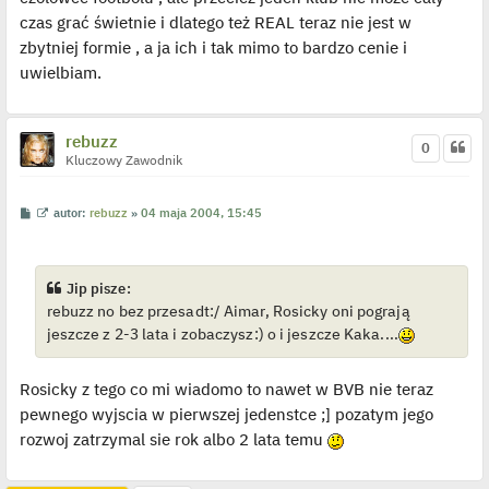
czas grać świetnie i dlatego też REAL teraz nie jest w
zbytniej formie , a ja ich i tak mimo to bardzo cenie i
uwielbiam.
rebuzz
0
Kluczowy Zawodnik
P
W
autor:
rebuzz
»
04 maja 2004, 15:45
o
y
s
ś
t
w
i
e
Jip pisze:
t
rebuzz no bez przesadt:/ Aimar, Rosicky oni pograją
l
p
jeszcze z 2-3 lata i zobaczysz:) o i jeszcze Kaka....
o
j
e
d
Rosicky z tego co mi wiadomo to nawet w BVB nie teraz
y
n
pewnego wyjscia w pierwszej jedenstce ;] pozatym jego
c
rozwoj zatrzymal sie rok albo 2 lata temu
z
y
p
o