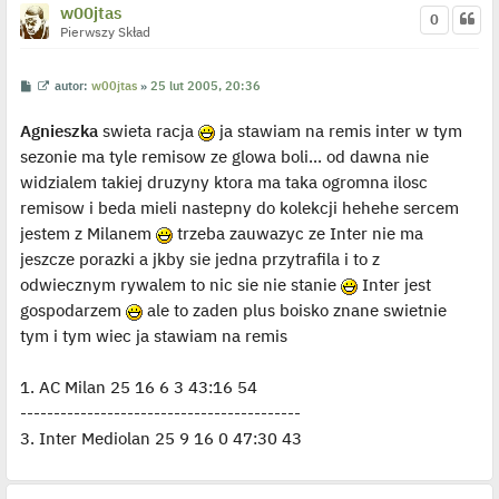
e
w00jtas
0
d
Pierwszy Skład
y
n
c
z
P
W
autor:
w00jtas
»
25 lut 2005, 20:36
y
o
y
p
s
ś
o
Agnieszka
swieta racja
ja stawiam na remis inter w tym
t
w
s
i
t
sezonie ma tyle remisow ze glowa boli... od dawna nie
e
t
widzialem takiej druzyny ktora ma taka ogromna ilosc
l
p
remisow i beda mieli nastepny do kolekcji hehehe sercem
o
j
jestem z Milanem
trzeba zauwazyc ze Inter nie ma
e
jeszcze porazki a jkby sie jedna przytrafila i to z
d
y
odwiecznym rywalem to nic sie nie stanie
Inter jest
n
c
gospodarzem
ale to zaden plus boisko znane swietnie
z
y
tym i tym wiec ja stawiam na remis
p
o
s
1. AC Milan 25 16 6 3 43:16 54
t
------------------------------------------
3. Inter Mediolan 25 9 16 0 47:30 43