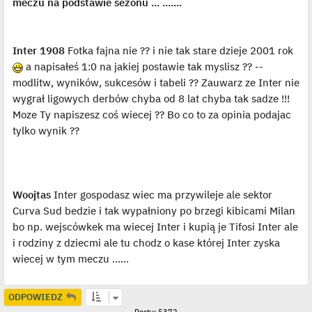
meczu na podstawie sezonu ... .......
Inter 1908
Fotka fajna nie ?? i nie tak stare dzieje 2001 rok
a napisałeś 1:0 na jakiej postawie tak myslisz ?? --
modlitw, wyników, sukcesów i tabeli ?? Zauwarz ze Inter nie
wygrał ligowych derbów chyba od 8 lat chyba tak sadze !!!
Moze Ty napiszesz coś wiecej ?? Bo co to za opinia podajac
tylko wynik ??
Woojtas
Inter gospodasz wiec ma przywileje ale sektor
Curva Sud bedzie i tak wypałniony po brzegi kibicami Milan
bo np. wejscówkek ma wiecej Inter i kupią je Tifosi Inter ale
i rodziny z dziecmi ale tu chodz o kase której Inter zyska
wiecej w tym meczu ......
ODPOWIEDZ