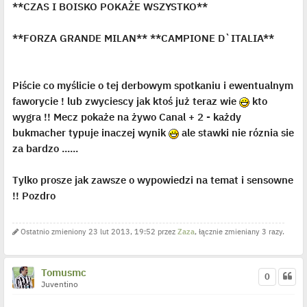
**CZAS I BOISKO POKAŻE WSZYSTKO**
**FORZA GRANDE MILAN** **CAMPIONE D`ITALIA**
Piście co myślicie o tej derbowym spotkaniu i ewentualnym
faworycie ! lub zwyciescy jak ktoś już teraz wie
kto
wygra !! Mecz pokaże na żywo Canal + 2 - każdy
bukmacher typuje inaczej wynik
ale stawki nie róznia sie
za bardzo ......
Tylko prosze jak zawsze o wypowiedzi na temat i sensowne
!! Pozdro
Ostatnio zmieniony 23 lut 2013, 19:52 przez
Zaza
, łącznie zmieniany 3 razy.
Tomusmc
0
Juventino