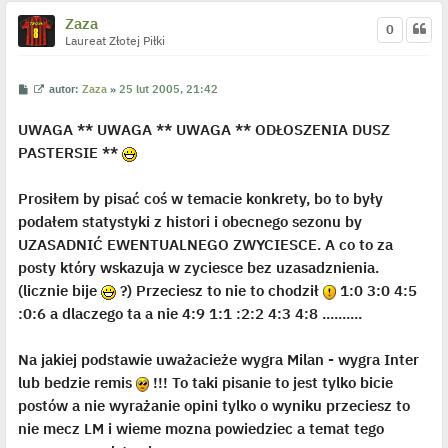
p
o
Zaza
j
0
e
Laureat Złotej Piłki
d
y
n
P
W
autor:
Zaza
»
25 lut 2005, 21:42
c
o
y
z
s
ś
y
UWAGA ** UWAGA ** UWAGA ** ODŁOSZENIA DUSZ
t
w
p
i
o
PASTERSIE **
e
s
t
t
l
p
Prosiłem by pisać coś w temacie konkrety, bo to były
o
j
podałem statystyki z histori i obecnego sezonu by
e
UZASADNIĆ EWENTUALNEGO ZWYCIESCE. A co to za
d
y
posty który wskazuja w zyciesce bez uzasadznienia.
n
c
(licznie bije
?) Przeciesz to nie to chodził
1:0 3:0 4:5
z
y
:0:6 a dlaczego ta a nie 4:9 1:1 :2:2 4:3 4:8 ..........
p
o
s
Na jakiej podstawie uważacieże wygra Milan - wygra Inter
t
lub bedzie remis
!!! To taki pisanie to jest tylko bicie
postów a nie wyrażanie opini tylko o wyniku przeciesz to
nie mecz LM i wieme mozna powiedziec a temat tego