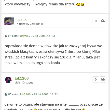
t
t
który wywalczy ... kolejny remis dla Interu
l
p
o
j
e
qczak
0
d
Kluczowy Zawodnik
y
n
c
z
P
W
autor:
qczak
»
25 lut 2005, 16:23
y
o
y
p
s
ś
o
zapowiada się denne widowisko jak to zazwyczaj bywa we
t
w
s
i
t
włoskich klasykach; ostra ofensywa Interu po której Milan
e
t
strzeli gola z kontry i skończy się 1:0 dla Milanu, taka jest
l
p
moja wersja co do tego spotkania
o
j
e
d
y
luk1208
0
n
Lider Drużyny
c
z
y
p
P
W
autor:
luk1208
»
25 lut 2005, 17:31
o
o
y
s
s
ś
t
dziwnie to brzmi, ale stawiam na inter .......... oczywiscie ze
t
w
i
względu na Juve
stawiam na 2-1 dla interu
e