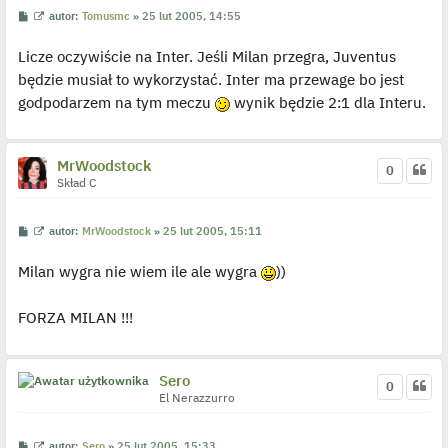
P
W
autor:
Tomusmc
»
25 lut 2005, 14:55
o
y
s
ś
Licze oczywiście na Inter. Jeśli Milan przegra, Juventus
t
w
i
będzie musiał to wykorzystać. Inter ma przewage bo jest
e
t
godpodarzem na tym meczu
wynik będzie 2:1 dla Interu.
l
p
o
j
e
MrWoodstock
0
d
Skład C
y
n
c
z
P
W
autor:
MrWoodstock
»
25 lut 2005, 15:11
y
o
y
p
s
ś
o
Milan wygra nie wiem ile ale wygra
))
t
w
s
i
t
e
t
FORZA MILAN !!!
l
p
o
j
e
Sero
0
d
El Nerazzurro
y
n
c
z
P
W
autor:
Sero
»
25 lut 2005, 15:33