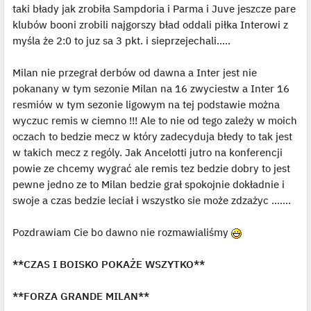
taki błady jak zrobiła Sampdoria i Parma i Juve jeszcze pare
klubów booni zrobili najgorszy bład oddali piłka Interowi z
myśla że 2:0 to juz sa 3 pkt. i sieprzejechali.....
Milan nie przegrał derbów od dawna a Inter jest nie
pokanany w tym sezonie Milan na 16 zwyciestw a Inter 16
resmiów w tym sezonie ligowym na tej podstawie można
wyczuc remis w ciemno !!! Ale to nie od tego zależy w moich
oczach to bedzie mecz w który zadecyduja błedy to tak jest
w takich mecz z rególy. Jak Ancelotti jutro na konferencji
powie ze chcemy wygrać ale remis tez bedzie dobry to jest
pewne jedno ze to Milan bedzie grał spokojnie dokładnie i
swoje a czas bedzie leciał i wszystko sie może zdzażyc .......
Pozdrawiam Cie bo dawno nie rozmawialiśmy
**CZAS I BOISKO POKAŻE WSZYTKO**
**FORZA GRANDE MILAN**