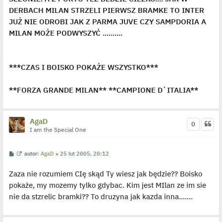
DERBACH MILAN STRZELI PIERWSZ BRAMKE TO INTER
JUŻ NIE ODROBI JAK Z PARMA JUVE CZY SAMPDORIA A
MILAN MOŻE PODWYSZYĆ ..........
***CZAS I BOISKO POKAŻE WSZYSTKO***
**FORZA GRANDE MILAN** **CAMPIONE D`ITALIA**
AgaD
0
I am the Special One
P
W
autor:
AgaD
»
25 lut 2005, 20:12
o
y
s
ś
Zaza nie rozumiem CIę skąd Ty wiesz jak będzie?? Boisko
t
w
i
pokaże, my mozemy tylko gdybac. Kim jest MIlan ze im sie
e
t
nie da stzrelic bramki?? To druzyna jak kazda inna.......
l
p
o
j