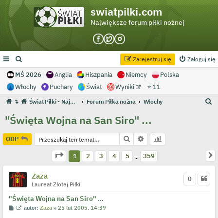
swiatpilki.com
Największe forum piłki nożnej
Zarejestruj się
Zaloguj się
MŚ 2026
Anglia
Hiszpania
Niemcy
Polska
Włochy
Puchary
Świat
Wyniki
⭐ 11
S
↴
Świat Piłki - Największe forum piłki nożnej
Forum Piłka nożna
Włochy
z
"Święta Wojna na San Siro" ...
u
k
Szukaj
Wyszukiwanie zaawans
ODP
a
Strona
1
z
359
N
1
2
3
4
5
359
…
j
Zaza
0
Laureat Złotej Piłki
"Święta Wojna na San Siro" ...
P
W
autor:
Zaza
»
25 lut 2005, 14:39
o
y