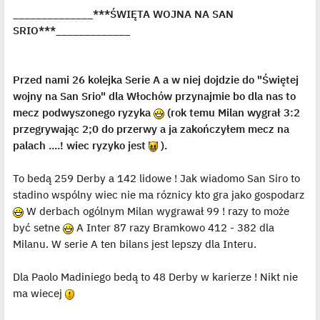
s
ś
______________***ŚWIĘTA WOJNA NA SAN
t
w
i
SRIO***_____________
e
t
l
p
o
j
Przed nami 26 kolejka Serie A a w niej dojdzie do "Świętej
e
wojny na San Srio" dla Włochów przynajmie bo dla nas to
d
y
mecz podwyszonego ryzyka
(rok temu Milan wygrał 3:2
n
c
przegrywając 2;0 do przerwy a ja zakończyłem mecz na
z
y
palach ....! wiec ryzyko jest
).
p
o
s
To bedą 259 Derby a 142 lidowe ! Jak wiadomo San Siro to
t
stadino wspólny wiec nie ma róznicy kto gra jako gospodarz
W derbach ogólnym Milan wygrawał 99 ! razy to może
być setne
A Inter 87 razy Bramkowo 412 - 382 dla
Milanu. W serie A ten bilans jest lepszy dla Interu.
Dla Paolo Madiniego bedą to 48 Derby w karierze ! Nikt nie
ma wiecej