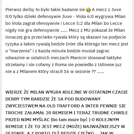
Pierwsz derby to było takie badanie sie
A mecz z Juve
0:0 tylko dzieki defensywie Juve - Viola 6:0 wygrywa Milan
bo Viola zagrał ofensywnie ! Lecce 5:2 dla Milan bo Lecce
nigdy nie gra defensywnie ...... Mecz z MU pokazał że Milan
innaczej gra przeciwko rywala który są skazani na podjecie
ryzyka a takim rywalą bedzie Inter dla którego ten mecz jest
o "marzenia" i z kazda minuta bedzie musiał zagrac
odwaznie w ostatnich meczach Manicni stosował taktyke
strzelamy i sie cofamy z Roma sie powiedło z Udinese juz
nie a z Milanem który stracił 16 w sezonie ?? ......
WIERZE ŻE MILAN WYGRA KOLEJNE W OSTATNIM CZASIE
DERBY TYM BARDZIE ŻE SA POD BUDOWANY
ZWYCIESTWEM NA OLD TRAFFORD A INTER PEWNIE SIE
TROCHE ZAŁAMAŁ 20 REMISEM I TERAZ TRUDNE CHWILE
PRZED NIMI MYŚLAC (bo tam moze być ) O KOLEJNYM
REMISIE I ŻE TO JEST MECZ (MOŻE) NAJWAŻNIEJSZY W
SEZONIE. A Z PORTO TEŻ BEDZIE CIEŻKO.... JAK W