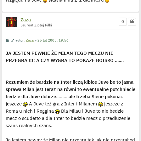
t
l
p
o
Zaza
j
0
e
Laureat Złotej Piłki
d
y
n
P
W
autor:
Zaza
»
25 lut 2005, 19:56
c
o
y
z
s
ś
y
JA JESTEM PEWNIE ŻE MILAN TEGO MECZU NIE
t
w
p
i
o
PRZEGRA !!!! A CZY WYGRA TO POKAŻE BOISKO .......
e
s
t
t
l
p
o
j
Rozumiem że bardzie na Inter liczą kibice Juve bo to jasna
e
sprawa Milan jest teraz na równi to ewentualne potchniecie
d
y
bedzie dla Juve dobrze......... ale trzeba Siene pokonac
n
c
jeszcze
A Juve też gra z Inter i Milanem
jeszcze z
z
y
Roma u nich i Reggina
Dla Milau i Juve to nie bedzie
p
mecz o scudetto a dla Inter to bedzie mecz o przedłuzenie
o
s
szans realnych szans.
t
Ja jestem pewny że Milan nie przegra tak jak nie przegrał od