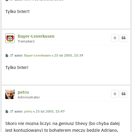
y
o
y
p
s
ś
o
Tylko Inter!!
t
w
s
i
t
e
t
l
p
o
Bayer-Leverkusen
0
j
Trampkarz
e
d
y
n
P
W
autor:
Bayer-Leverkusen
»
25 lut 2005, 15:39
c
o
y
z
s
ś
y
Tylko Inter!
t
w
p
i
o
e
s
t
t
l
p
o
petru
0
j
Administrator
e
d
y
n
P
W
autor:
petru
»
25 lut 2005, 15:47
c
o
y
z
s
ś
y
Skoro nie mozna liczyc na geniusz Shevy (bo chyba dalej
t
w
p
i
o
jest kontuzjowany) to bohaterem meczu bedzie Adriano,
e
s