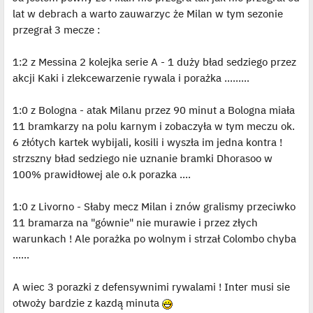
lat w debrach a warto zauwarzyc że Milan w tym sezonie
przegrał 3 mecze :
1:2 z Messina 2 kolejka serie A - 1 duży bład sedziego przez
akcji Kaki i zlekcewarzenie rywala i porażka .........
1:0 z Bologna - atak Milanu przez 90 minut a Bologna miała
11 bramkarzy na polu karnym i zobaczyła w tym meczu ok.
6 złótych kartek wybijali, kosili i wyszła im jedna kontra !
strzszny bład sedziego nie uznanie bramki Dhorasoo w
100% prawidłowej ale o.k porazka ....
1:0 z Livorno - Słaby mecz Milan i znów gralismy przeciwko
11 bramarza na "gównie" nie murawie i przez złych
warunkach ! Ale porażka po wolnym i strzał Colombo chyba
......
A wiec 3 porazki z defensywnimi rywalami ! Inter musi sie
otwoży bardzie z kazdą minuta