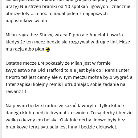
urazy) Nie strzeli bramki od 10 spotkań ligowych i znacznie
obniżył loty .... choc to nadal jeden z najlepszych
napastników świata
Milan zagra bez Shevy, wraca Pippo ale Ancelotti uważa
kiedyś że ten mecz bedzie sie rozgrywał w drugie lini. Moze
ma racja albo plan
Ostatne mecze LM pokazały że Milan jest w formie
zwyciestwo na Old Trafford to nie jest byle co ! Remis Inter
z Porto też jest cenny ale w tym meczu można było wygrać a
Inter zapisał kolejny remis i utrudniając sobie zadanie na
rewanż !!!
Na pewno bedzie trudno wskazać faworyta i tylko kibice
danego klubu bedzie trzymał za swoich. To są derby i bedzie
walka o kazdy cm boiska. Ostatnie derby lidowe były bez
bramkowe teraz sytuacja jest inna i bedzie ciekawiej.