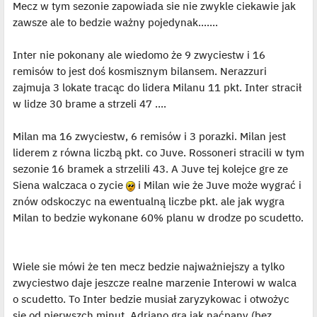
Mecz w tym sezonie zapowiada sie nie zwykle ciekawie jak
zawsze ale to bedzie ważny pojedynak.......
Inter nie pokonany ale wiedomo że 9 zwyciestw i 16
remisów to jest doś kosmisznym bilansem. Nerazzuri
zajmuja 3 lokate tracąc do lidera Milanu 11 pkt. Inter stracił
w lidze 30 brame a strzeli 47 ....
Milan ma 16 zwyciestw, 6 remisów i 3 porazki. Milan jest
liderem z równa liczbą pkt. co Juve. Rossoneri stracili w tym
sezonie 16 bramek a strzelili 43. A Juve tej kolejce gre ze
Siena walczaca o zycie
i Milan wie że Juve może wygrać i
znów odskoczyc na ewentualną liczbe pkt. ale jak wygra
Milan to bedzie wykonane 60% planu w drodze po scudetto.
Wiele sie mówi że ten mecz bedzie najważniejszy a tylko
zwyciestwo daje jeszcze realne marzenie Interowi w walca
o scudetto. To Inter bedzie musiał zaryzykowac i otwożyc
sie od pierwszch minut. Adriano gra jak naćpany (bez