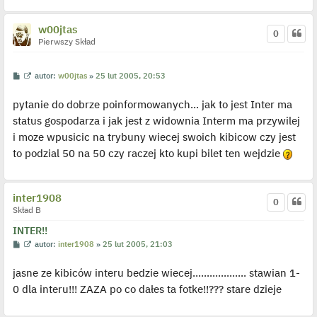
w00jtas
0
Pierwszy Skład
P
W
autor:
w00jtas
»
25 lut 2005, 20:53
o
y
s
ś
pytanie do dobrze poinformowanych... jak to jest Inter ma
t
w
i
status gospodarza i jak jest z widownia Interm ma przywilej
e
t
i moze wpusicic na trybuny wiecej swoich kibicow czy jest
l
p
to podzial 50 na 50 czy raczej kto kupi bilet ten wejdzie
o
j
e
d
y
inter1908
0
n
Skład B
c
z
INTER!!
y
p
P
W
autor:
inter1908
»
25 lut 2005, 21:03
o
o
y
s
s
ś
t
jasne ze kibiców interu bedzie wiecej................... stawian 1-
t
w
i
0 dla interu!!! ZAZA po co dałes ta fotke!!??? stare dzieje
e
t
l