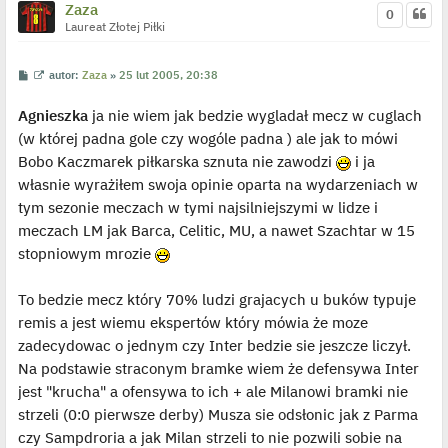
Zaza
0
Laureat Złotej Piłki
P
W
autor:
Zaza
»
25 lut 2005, 20:38
o
y
s
ś
Agnieszka
ja nie wiem jak bedzie wygladał mecz w cuglach
t
w
i
(w której padna gole czy wogóle padna ) ale jak to mówi
e
t
Bobo Kaczmarek piłkarska sznuta nie zawodzi
i ja
l
p
własnie wyrażiłem swoja opinie oparta na wydarzeniach w
o
j
tym sezonie meczach w tymi najsilniejszymi w lidze i
e
meczach LM jak Barca, Celitic, MU, a nawet Szachtar w 15
d
y
stopniowym mrozie
n
c
z
y
To bedzie mecz który 70% ludzi grajacych u buków typuje
p
remis a jest wiemu ekspertów który mówia że moze
o
s
zadecydowac o jednym czy Inter bedzie sie jeszcze liczył.
t
Na podstawie straconym bramke wiem że defensywa Inter
jest "krucha" a ofensywa to ich + ale Milanowi bramki nie
strzeli (0:0 pierwsze derby) Musza sie odsłonic jak z Parma
czy Sampdroria a jak Milan strzeli to nie pozwili sobie na