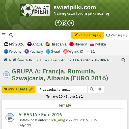
swiatpilki.com
Największe forum piłki nożnej
Zarejestruj się
Zaloguj się
MŚ 2026
Anglia
Hiszpania
Niemcy
Polska
Włochy
Puchary
Świat
Wyniki
⭐ 11
S
↴
Świat Piłki - Największe forum piłki nożnej
Euro
Euro - Archiwum
EURO 2016
GRUPA A: Francja, Rumunia, Szwajcaria, Albania (EURO 2016)
z
GRUPA A: Francja, Rumunia,
u
Szwajcaria, Albania (EURO 2016)
k
a
Szukaj
Wyszukiwanie
NOWY TEMAT
j
Tematy: 10 • Strona
1
z
1
Tematy
ALBANIA - Euro 2016
Ostatni post autor:
arek_ahig
«
22 cze 2016, 0:36
Odp:
11