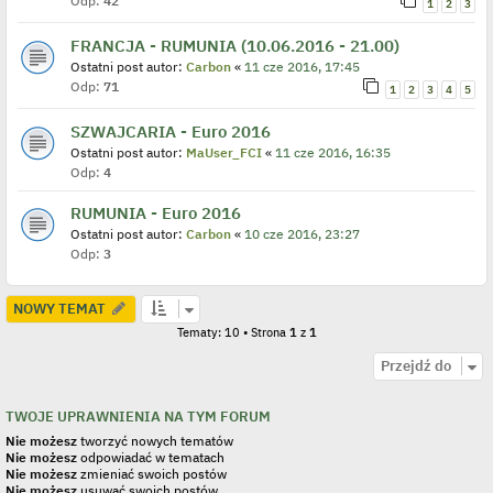
Odp:
42
1
2
3
FRANCJA - RUMUNIA (10.06.2016 - 21.00)
Ostatni post autor:
Carbon
«
11 cze 2016, 17:45
Odp:
71
1
2
3
4
5
SZWAJCARIA - Euro 2016
Ostatni post autor:
MaUser_FCI
«
11 cze 2016, 16:35
Odp:
4
RUMUNIA - Euro 2016
Ostatni post autor:
Carbon
«
10 cze 2016, 23:27
Odp:
3
NOWY TEMAT
Tematy: 10 • Strona
1
z
1
Przejdź do
TWOJE UPRAWNIENIA NA TYM FORUM
Nie możesz
tworzyć nowych tematów
Nie możesz
odpowiadać w tematach
Nie możesz
zmieniać swoich postów
Nie możesz
usuwać swoich postów