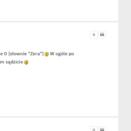
0
e 0 [słownie "Zera"]
W ogóle po
ym sądzicie
0