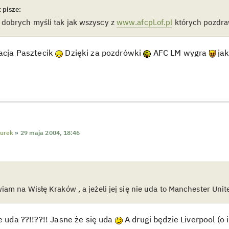
 pisze:
 dobrych myśli tak jak wszyscy z
www.afcpl.of.pl
których pozdr
racja Pasztecik
Dzięki za pozdrówki
AFC LM wygra
jak
urek
»
29 maja 2004, 18:46
wiam na Wisłę Kraków , a jeżeli jej się nie uda to Manchester Unit
ie uda ??!!??!! Jasne że się uda
A drugi będzie Liverpool (o i