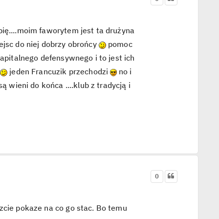
bię....moim faworytem jest ta drużyna
ejsc do niej dobrzy obrońcy
pomoc
kapitalnego defensywnego i to jest ich
i
jeden Francuzik przechodzi
no i
są wieni do końca ....klub z tradycją i
0
szcie pokaze na co go stac. Bo temu