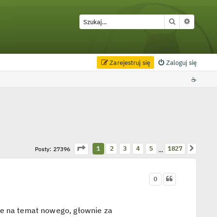
Szukaj
Wyszuki
Zarejestruj się
Zaloguj się
☕
Strona
1
z
1827
Następ
1
2
3
4
5
1827
Posty: 27396
…
0
je na temat nowego, głownie za