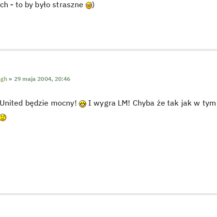
ch - to by było straszne
)
ngh
»
29 maja 2004, 20:46
United będzie mocny!
I wygra LM! Chyba że tak jak w tym