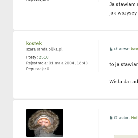
l
Ja stawiam n
p
o
jak wszyscy
j
e
d
y
n
c
z
kostek
y
P
W
szara strefa pilka.pl
p
autor:
kos
o
y
o
Posty:
2510
s
ś
s
t
w
t
Rejestracja:
01 maja 2004, 16:43
to ja stawi
i
Reputacja:
0
e
t
l
Wisła da ra
p
o
j
e
d
y
n
c
P
W
z
autor:
Mof
o
y
y
s
ś
p
t
w
o
i
s