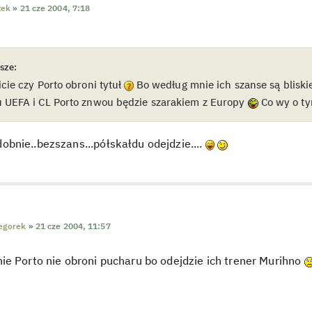
tek
»
21 cze 2004, 7:18
sze:
cie czy Porto obroni tytuł
Bo według mnie ich szanse są bliski
 UEFA i CL Porto znwou będzie szarakiem z Europy
Co wy o ty
bnie..bezszans...półskałdu odejdzie....
egorek
»
21 cze 2004, 11:57
e Porto nie obroni pucharu bo odejdzie ich trener Murihno