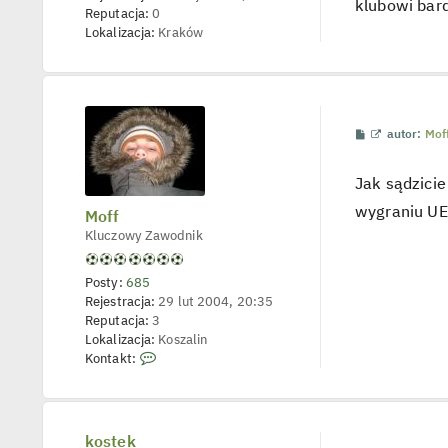
klubowi bard
t
Reputacja:
0
l
Lokalizacja:
Kraków
p
o
j
e
d
y
n
P
W
autor:
Mof
c
o
y
z
s
ś
y
t
w
p
Jak sądzicie
i
o
e
s
wygraniu UE
Moff
t
t
l
Kluczowy Zawodnik
p
o
j
Posty:
685
e
Rejestracja:
29 lut 2004, 20:35
d
y
Reputacja:
3
n
Lokalizacja:
Koszalin
c
S
z
Kontakt:
y
k
p
o
o
s
n
t
t
kostek