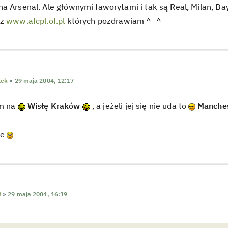
a Arsenal. Ale głównymi faworytami i tak są Real, Milan, Ba
 z
www.afcpl.of.pl
których pozdrawiam ^_^
tek
»
29 maja 2004, 12:17
am na
Wisłę Kraków
, a jeżeli jej się nie uda to
Manches
de
f
»
29 maja 2004, 16:19