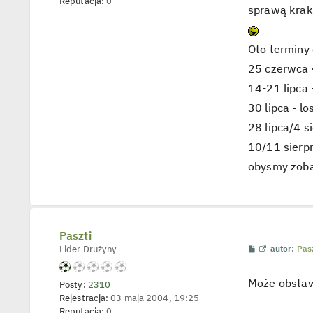
Reputacja:
0
e
sprawą krak
t
l
p
o
Oto terminy 
j
e
25 czerwca -
d
y
14-21 lipca 
n
c
30 lipca - l
z
y
28 lipca/4 si
p
o
10/11 sierpn
s
t
obysmy zobac
Paszti
P
W
Lider Drużyny
autor:
Pasz
o
y
s
ś
t
w
Może obsta
Posty:
2310
i
e
Rejestracja:
03 maja 2004, 19:25
t
Reputacja:
0