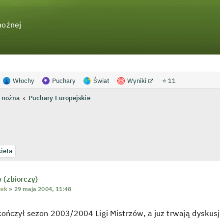
nożnej
Włochy
Puchary
Świat
Wyniki
⭐ 11
 nożna
Puchary Europejskie
anie zaawansowane
ieta
 (zbiorczy)
tek
»
29 maja 2004, 11:48
kończył sezon 2003/2004 Ligi Mistrzów, a juz trwają dyskus