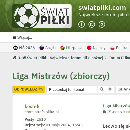
swiatpilki.com
Największe forum piłki 
Więcej…
MŚ 2026
Anglia
Hiszpania
Niemcy
Polska
↴
Świat Piłki - Największe forum piłki nożnej
Forum Piłka
Liga Mistrzów (zbiorczy)
Szukaj
Wyszukiw
ODPOWIEDZ
Ank
kostek
Liga Mistrzów
P
W
szara strefa pilka.pl
autor:
kos
o
y
Posty:
2510
s
ś
t
w
Rejestracja:
01 maja 2004, 16:43
Ledwo się s
i