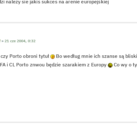
zi nalezy sie jakis sukces na arenie europejskiej
f
»
21 cze 2004, 0:32
 czy Porto obroni tytuł
Bo według mnie ich szanse są bliski
FA i CL Porto znwou będzie szarakiem z Europy
Co wy o t