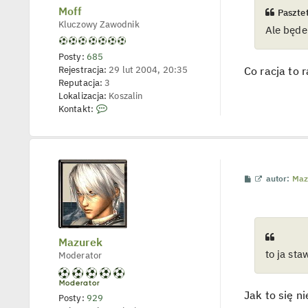
e
t
Moff
Pasztet
t
l
Kluczowy Zawodnik
Ale będe
p
o
j
Posty:
685
e
Rejestracja:
29 lut 2004, 20:35
d
Co racja to 
y
Reputacja:
3
n
Lokalizacja:
Koszalin
c
S
z
Kontakt:
y
k
p
o
o
s
n
t
t
a
P
W
autor:
Maz
k
o
y
s
ś
t
t
w
u
i
j
e
t
s
Mazurek
l
i
to ja sta
Moderator
p
ę
o
j
z
e
M
d
Jak to się n
Posty:
929
y
o