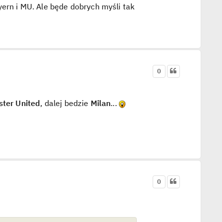
yern i MU. Ale będe dobrych myśli tak
0
ter United
, dalej bedzie
Milan
...
0