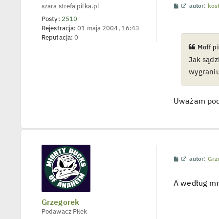
a
P
W
szara strefa pilka.pl
autor:
kos
k
o
y
Posty:
2510
s
ś
t
t
w
Rejestracja:
01 maja 2004, 16:43
u
i
Reputacja:
0
j
e
Moff pi
t
s
l
i
Jak sądzi
p
ę
o
wygraniu
j
z
e
M
d
y
o
Uważam podo
n
f
c
f
z
y
p
o
s
t
P
W
autor:
Grz
o
y
s
ś
t
w
A według mni
i
e
t
Grzegorek
l
Podawacz Piłek
p