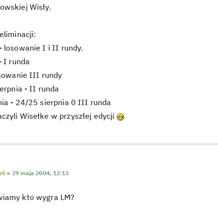
owskiej Wisły.
eliminacji:
 losowanie I i II rundy.
- I runda
osowanie III rundy
erpnia - II runda
ia - 24/25 sierpnia 0 III runda
zyli Wisełke w przyszłej edycji
ti
»
29 maja 2004, 12:13
wiamy kto wygra LM?