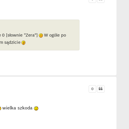
e 0 [słownie "Zera"]
W ogóle po
m sądzicie
0
wielka szkoda