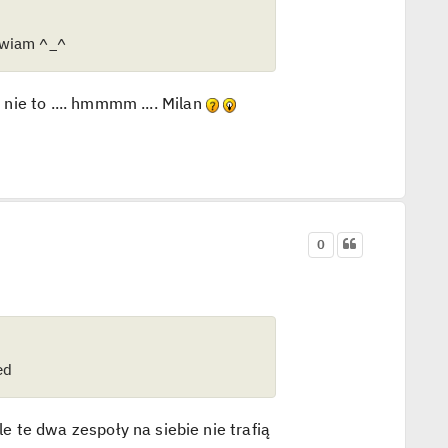
awiam ^_^
 nie to .... hmmmm .... Milan
0
ed
le te dwa zespoły na siebie nie trafią