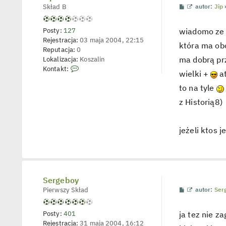
t
P
W
Skład B
autor:
Jip
o
y
s
ś
t
w
Posty:
127
wiadomo ze k
i
Rejestracja:
03 maja 2004, 22:15
e
która ma obo
t
Reputacja:
0
l
ma dobrą prz
Lokalizacja:
Koszalin
p
S
Kontakt:
o
wielki +
at
j
k
e
to na tyle
o
d
n
y
z Historią8)
n
t
c
a
z
k
y
jeżeli ktos j
p
t
o
u
s
j
t
s
i
Sergeboy
ę
P
W
Pierwszy Skład
autor:
Ser
z
o
y
J
s
ś
t
w
i
Posty:
401
ja tez nie z
i
p
Rejestracja:
31 maja 2004, 16:12
e