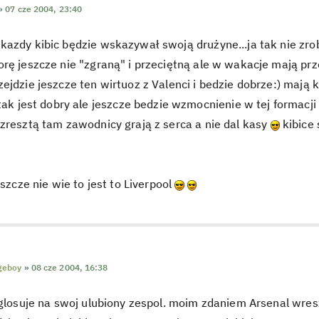
»
07 cze 2004, 23:40
azdy kibic będzie wskazywał swoją drużyne...ja tak nie zro
rę jeszcze nie "zgraną" i przeciętną ale w wakacje mają prz
ejdzie jeszcze ten wirtuoz z Valenci i bedzie dobrze:) mają 
ak jest dobry ale jeszcze bedzie wzmocnienie w tej formacj
zresztą tam zawodnicy grają z serca a nie dal kasy
kibice 
eszcze nie wie to jest to Liverpool
geboy
»
08 cze 2004, 16:38
aglosuje na swoj ulubiony zespol. moim zdaniem Arsenal wre