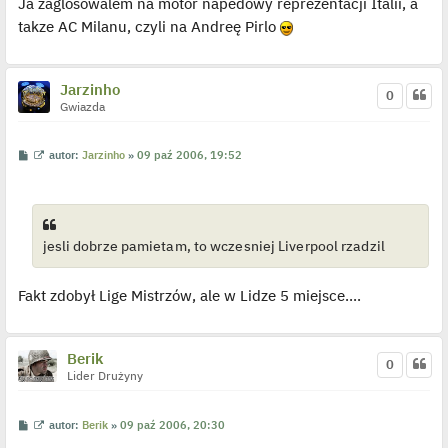
Ja zaglosowalem na motor napedowy reprezentacji Italii, a
p
o
takze AC Milanu, czyli na Andreę Pirlo
s
t
Jarzinho
0
Gwiazda
P
W
autor:
Jarzinho
»
09 paź 2006, 19:52
o
y
s
ś
t
w
i
e
t
jesli dobrze pamietam, to wczesniej Liverpool rzadzil
l
p
o
j
Fakt zdobył Lige Mistrzów, ale w Lidze 5 miejsce....
e
d
y
n
c
Berik
z
0
y
Lider Drużyny
p
o
s
P
W
autor:
Berik
»
09 paź 2006, 20:30
t
o
y