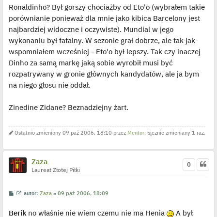
Ronaldinho? Był gorszy chociażby od Eto'o (wybrałem takie
porównianie ponieważ dla mnie jako kibica Barcelony jest
najbardziej widoczne i oczywiste). Mundial w jego
wykonaniu był fatalny. W sezonie grał dobrze, ale tak jak
wspomniałem wcześniej - Eto'o był lepszy. Tak czy inaczej
Dinho za samą markę jaką sobie wyrobił musi być
rozpatrywany w gronie głównych kandydatów, ale ja bym
na niego głosu nie oddał.
Zinedine Zidane? Beznadziejny żart.
Ostatnio zmieniony 09 paź 2006, 18:10 przez
Mentor
, łącznie zmieniany 1 raz.
Zaza
0
Laureat Złotej Piłki
P
W
autor:
Zaza
»
09 paź 2006, 18:09
o
y
s
ś
Berik
no właśnie nie wiem czemu nie ma Henia
A był
t
w