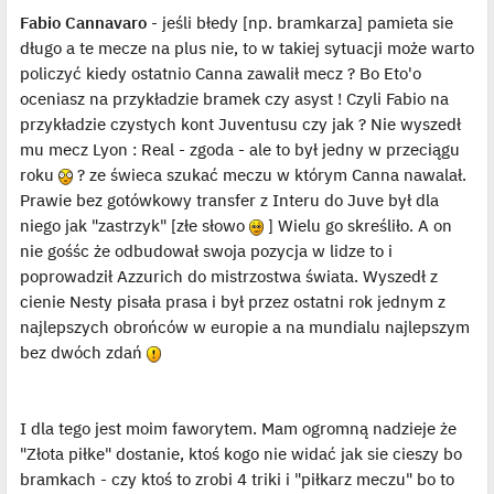
Fabio Cannavaro
- jeśli błedy [np. bramkarza] pamieta sie
długo a te mecze na plus nie, to w takiej sytuacji może warto
policzyć kiedy ostatnio Canna zawalił mecz ? Bo Eto'o
oceniasz na przykładzie bramek czy asyst ! Czyli Fabio na
przykładzie czystych kont Juventusu czy jak ? Nie wyszedł
mu mecz Lyon : Real - zgoda - ale to był jedny w przeciągu
roku
? ze świeca szukać meczu w którym Canna nawalał.
Prawie bez gotówkowy transfer z Interu do Juve był dla
niego jak "zastrzyk" [złe słowo
] Wielu go skreśliło. A on
nie gośśc że odbudował swoja pozycja w lidze to i
poprowadził Azzurich do mistrzostwa świata. Wyszedł z
cienie Nesty pisała prasa i był przez ostatni rok jednym z
najlepszych obrońców w europie a na mundialu najlepszym
bez dwóch zdań
I dla tego jest moim faworytem. Mam ogromną nadzieje że
"Złota piłke" dostanie, ktoś kogo nie widać jak sie cieszy bo
bramkach - czy ktoś to zrobi 4 triki i "piłkarz meczu" bo to