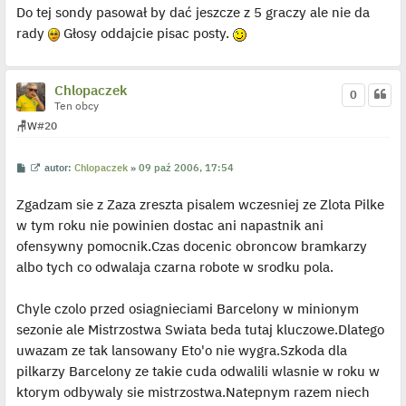
Do tej sondy pasował by dać jeszcze z 5 graczy ale nie da
rady
Głosy oddajcie pisac posty.
Chlopaczek
0
Ten obcy
🪑
W
#20
P
W
autor:
Chlopaczek
»
09 paź 2006, 17:54
o
y
s
ś
Zgadzam sie z Zaza zreszta pisalem wczesniej ze Zlota Pilke
t
w
i
w tym roku nie powinien dostac ani napastnik ani
e
t
ofensywny pomocnik.Czas docenic obroncow bramkarzy
l
p
albo tych co odwalaja czarna robote w srodku pola.
o
j
e
Chyle czolo przed osiagnieciami Barcelony w minionym
d
y
sezonie ale Mistrzostwa Swiata beda tutaj kluczowe.Dlatego
n
c
uwazam ze tak lansowany Eto'o nie wygra.Szkoda dla
z
y
pilkarzy Barcelony ze takie cuda odwalili wlasnie w roku w
p
ktorym odbywaly sie mistrzostwa.Natepnym razem niech
o
s