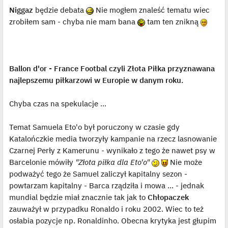
s
ś
Niggaz
będzie debata
Nie mogłem znaleść tematu wiec
t
w
i
zrobiłem sam - chyba nie mam bana
tam ten znikną
e
t
l
p
o
j
e
Ballon d'or - France Footbal czyli Złota Piłka przyznawana
d
y
najlepszemu piłkarzowi w Europie w danym roku.
n
c
z
y
Chyba czas na spekulacje ...
p
o
s
Temat Samuela Eto'o był poruczony w czasie gdy
t
Katalończkie media tworzyły kampanie na rzecz lasnowanie
Czarnej Perły z Kamerunu - wynikało z tego że nawet psy w
Barcelonie mówiły
"Złota piłka dla Eto'o"
Nie może
podważyć tego że Samuel zaliczył kapitalny sezon -
powtarzam kapitalny - Barca rządziła i mowa ... - jednak
mundial będzie miał znacznie tak jak to
Chłopaczek
zauważył w przypadku Ronaldo i roku 2002. Wiec to też
osłabia pozycje np. Ronaldinho. Obecna krytyka jest głupim