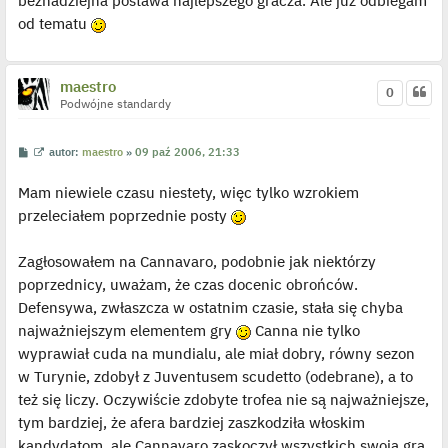
beznadziejna postawa najlepszego gracza. Ale juz odbiegam
od tematu
maestro
0
Podwójne standardy
P
W
autor:
maestro
»
09 paź 2006, 21:33
o
y
s
ś
Mam niewiele czasu niestety, więc tylko wzrokiem
t
w
i
przeleciałem poprzednie posty
e
t
l
p
Zagłosowałem na Cannavaro, podobnie jak niektórzy
o
j
poprzednicy, uważam, że czas docenic obrońców.
e
Defensywa, zwłaszcza w ostatnim czasie, stała się chyba
d
y
najważniejszym elementem gry
Canna nie tylko
n
c
wyprawiał cuda na mundialu, ale miał dobry, równy sezon
z
y
w Turynie, zdobył z Juventusem scudetto (odebrane), a to
p
też się liczy. Oczywiście zdobyte trofea nie są najważniejsze,
o
s
tym bardziej, że afera bardziej zaszkodziła włoskim
t
kandydatom, ale Cannavaro zaskoczył wszystkich swoją grą