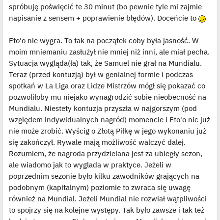
j
spróbuję poświęcić te 30 minut (bo pewnie tyle mi zajmie
e
napisanie z sensem + poprawienie błędów). Doceńcie to
d
y
n
c
Eto'o nie wygra. To tak na początek coby była jasność. W
z
y
moim mniemaniu zasłużył nie mniej niż inni, ale miał pecha.
p
Sytuacja wygląda(ła) tak, że Samuel nie grał na Mundialu.
o
s
Teraz (przed kontuzją) był w genialnej formie i podczas
t
spotkań w La Liga oraz Lidze Mistrzów mógł się pokazać co
pozwoliłoby mu niejako wynagrodzić sobie nieobecność na
Mundialu. Niestety kontuzja przyszła w najgorszym (pod
względem indywidualnych nagród) momencie i Eto'o nic już
nie może zrobić. Wyścig o Złotą Piłkę w jego wykonaniu już
się zakończył. Rywale mają możliwość walczyć dalej.
Rozumiem, że nagroda przydzielana jest za ubiegły sezon,
ale wiadomo jak to wyglada w praktyce. Jeżeli w
poprzednim sezonie było kilku zawodników grających na
podobnym (kapitalnym) poziomie to zwraca się uwagę
również na Mundial. Jeżeli Mundial nie rozwiał wątpliwości
to spojrzy się na kolejne występy. Tak było zawsze i tak też