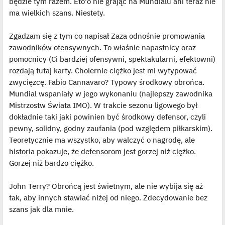
będzie tym razem. Eto'o nie grając na Mundialu ani teraz nie
ma wielkich szans. Niestety.
Zgadzam się z tym co napisał Zaza odnośnie promowania
zawodników ofensywnych. To właśnie napastnicy oraz
pomocnicy (Ci bardziej ofensywni, spektakularni, efektowni)
rozdają tutaj karty. Cholernie ciężko jest mi wytypować
zwycięzcę. Fabio Cannavaro? Typowy środkowy obrońca.
Mundial wspaniały w jego wykonaniu (najlepszy zawodnika
Mistrzostw Świata IMO). W trakcie sezonu ligowego był
dokładnie taki jaki powinien być środkowy defensor, czyli
pewny, solidny, godny zaufania (pod względem piłkarskim).
Teoretycznie ma wszystko, aby walczyć o nagrodę, ale
historia pokazuje, że defensorom jest gorzej niż ciężko.
Gorzej niż bardzo ciężko.
John Terry? Obrońcą jest świetnym, ale nie wybija się aż
tak, aby innych stawiać niżej od niego. Zdecydowanie bez
szans jak dla mnie.