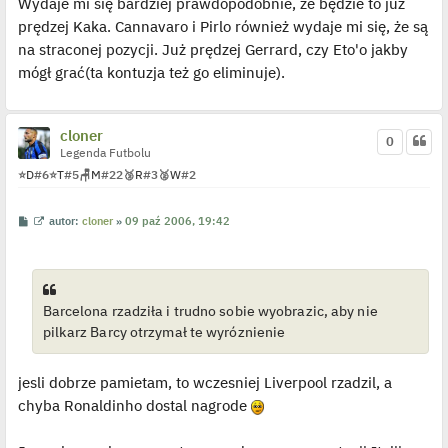
Wydaje mi się bardziej prawdopodobnie, że będzie to już
prędzej Kaka. Cannavaro i Pirlo również wydaje mi się, że są
na straconej pozycji. Już prędzej Gerrard, czy Eto'o jakby
mógł grać(ta kontuzja też go eliminuje).
cloner
0
Legenda Futbolu
⭐
D
#6
⭐
T
#5
🪑
M
#22
🥉
R
#3
🥈
W
#2
P
W
autor:
cloner
»
09 paź 2006, 19:42
o
y
s
ś
t
w
i
e
t
Barcelona rzadziła i trudno sobie wyobrazic, aby nie
l
p
pilkarz Barcy otrzymał te wyróznienie
o
j
e
d
jesli dobrze pamietam, to wczesniej Liverpool rzadzil, a
y
n
chyba Ronaldinho dostal nagrode
c
z
y