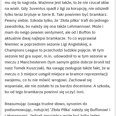
mu się ta nagroda. Ważmne jest także, to że nie rzucał słów
n
c
na wiatr. Gdy Juventus spadł z ligi za korupcję, nie odszedł
z
y
tylko teraz bryluje w Serie B. Taki powinien być bramkarz.
p
Pewny siebie. Szkoda tylko, że 'Złota piłka' trafi do jednego
o
s
zawodnika, bo należy się ona także Lehmannowi. Może i
t
mam do neigo pewien sentyment, ale od i Buffon to
aktualnie dwaj najlepsi bramkarze. To co wyprawiał
Niemiec w poprzednim sezonie Ligi Angielskiej, a
Champions League to przechodzi ludzkie pojęcie. W tym
sezonie też gra super, m.in. udowodnił to w tym sezonie w
meczu z Manchesterem (tym samym gdzie dobrze bronił też
nasz Tomek Kuszczak). Na uwagę zasługuje także fakt, że w
meczu o 3 miejsce ustąpił miejsce w bramce reprezentacji
swojemu, co tu nie mówić wrogowi. Zachował się
wspaniale, ale nie zostało to za bardzo docenione. A szkoda,
bo od tego bramkarza powinni się uczyć inni.
Reasumując (uwaga trudne słowo, synonim do
podsumowując, notujcie) 'Złota Piłka' należy się Buffonowi i
Lehmannowi. Jednak zwyciężca może być tylko jeden.