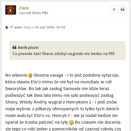
Zaza
0
Laureat Złotej Piłki
P
W
autor:
Zaza
»
10 paź 2006, 15:46
o
y
s
ś
t
w
i
e
Berik pisze:
t
Co prawda taki Sheva zdobyl nagrode nie bedac na ME
l
p
o
j
e
d
No własnie
Słuszna uwaga - i to jest podobna sytacuja,
y
n
która stawia Eto'o mimo że nie był na mundialu w roli
c
z
faworytów. Bo tak jak zasług Samuela nie idzie teraz
y
podwazyć tak dwa lata temu nie szło podwazyć zasług
p
o
Shevy, Wtedy Andriy wygrał z Henrykiem I - i jesli znów
s
t
maja wybrac z piłkarzy ofensywnych to tylko tych dwóch
może walczyć Eto'o vs. Henryk I - ale ja nadal bedzie sie
uperał że trzeba patrzeć na tyły
Bo czasem nie docenia
sie tego co robi jeden z pomocników od czarnej roboty czy