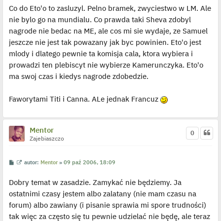
Co do Eto'o to zasluzyl. Pelno bramek, zwyciestwo w LM. Ale
nie bylo go na mundialu. Co prawda taki Sheva zdobyl
nagrode nie bedac na ME, ale cos mi sie wydaje, ze Samuel
jeszcze nie jest tak powazany jak byc powinien. Eto'o jest
mlody i dlatego pewnie ta komisja cala, ktora wybiera i
prowadzi ten plebiscyt nie wybierze Kamerunczyka. Eto'o
ma swoj czas i kiedys nagrode zdobedzie.
Faworytami Titi i Canna. ALe jednak Francuz
Mentor
0
Zajebiaszczo
P
W
autor:
Mentor
»
09 paź 2006, 18:09
o
y
s
ś
Dobry temat w zasadzie. Zamykać nie będziemy. Ja
t
w
i
ostatnimi czasy jestem albo zalatany (nie mam czasu na
e
t
forum) albo zawiany (i pisanie sprawia mi spore trudności)
l
p
tak więc za często się tu pewnie udzielać nie będę, ale teraz
o