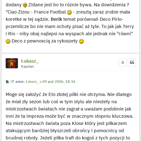
i
dodany
Zidane jest bo to róznie bywa. Na dowidzenia ?
e
t
"Ciao Zizou - France Footbal
- zresztą zaraz zrobie mała
l
p
koretke w tej sądzie.
Berik
temat porównań Deco Pirlo-
o
j
przemilcze bo nie mam ochoty pisać aż tyle. To jak jak Terry
e
i Rio - niby obaj najlepsi na wyspach ale jednak nie "równi"
d
y
Deco z pewnoscią za rykoszety
n
c
z
y
p
Łukasz_
0
o
Kapitan
s
t
P
W
autor:
Łukasz_
»
09 paź 2006, 18:16
o
y
s
ś
Moge się założyć że Eto złotej piłki nie otrzyma. Nie dlatego
t
w
i
że miał zły sezon lub coś w tym stylu ale niestety na
e
t
mistrzostwach światach nie zagrał a uważam podobnie jak
l
p
inni że ta impreza może być w znacznym stopniu kluczowa.
o
j
Na mistrzostwach świata poza Klose który jest piłkarzem
e
atakującym bardziej błyszczeli obrońcy i pomocnicy od
d
y
brudnej roboty. Jeżeli piłka trafi do kogoś z tych pozycji to
n