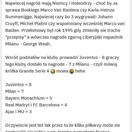
Najwiecej nagród mają Niemcy i Holendrzy - choć by za
sprawa Boskiego Marco Van Bastena czy Karla-Heinza
Rummenigge. Najwiecej razy bo 3 wygrywali: Johann
Cruyff, Michel Platini czy wspomniany wcześniej Marco van
Basten. Przełomowy był rok 1995 gdy zmieniły sie troche
"przepisy" a wówczas nagrode zgarną Liberyjski napastnik
Milanu - George Weah.
Wsród podziałów na kluby prowadzi Juventus - 8 graczy
tego kluby dostało ta nagrode - 7 z Milanu - czyli mówią
krótka Grande Serie A
mowa
hehe
Juventus = 8
Milan = 7
Bayern Monachium = 5
Real Madryt i FC Barcelona = 4
Ajax i MU = 3
Oczywiscie jest też tak przez to że kilku piłkarzy może sie
pochwalić nie jedną a np. trzema nagrodami France