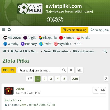
swiatpilki.com
Największe forum piłki nożnej
Zarejestruj się
Zaloguj się
MŚ 2026
Anglia
Hiszpania
Niemcy
Polska
Włochy
Puchary
Świat
Wyniki
⭐ 11
S
↴
Świat Piłki - Największe forum piłki nożnej
Forum Piłka nożna
Piłka nożna na świecie
z
Złota Piłka
u
k
Szukaj
Wyszukiwanie zaawans
ODP
a
Strona
1
z
236
N
1
2
3
4
5
236
…
j
Zaza
0
Laureat Złotej Piłki
Złota Piłka
P
W
autor:
Zaza
»
09 paź 2006, 17:28
o
y