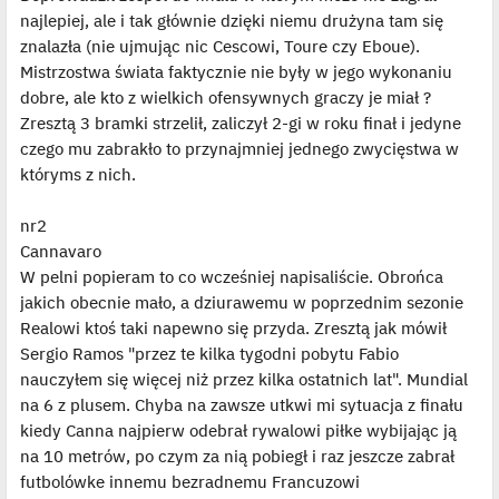
najlepiej, ale i tak głównie dzięki niemu drużyna tam się
znalazła (nie ujmując nic Cescowi, Toure czy Eboue).
Mistrzostwa świata faktycznie nie były w jego wykonaniu
dobre, ale kto z wielkich ofensywnych graczy je miał ?
Zresztą 3 bramki strzelił, zaliczył 2-gi w roku finał i jedyne
czego mu zabrakło to przynajmniej jednego zwycięstwa w
któryms z nich.
nr2
Cannavaro
W pelni popieram to co wcześniej napisaliście. Obrońca
jakich obecnie mało, a dziurawemu w poprzednim sezonie
Realowi ktoś taki napewno się przyda. Zresztą jak mówił
Sergio Ramos "przez te kilka tygodni pobytu Fabio
nauczyłem się więcej niż przez kilka ostatnich lat". Mundial
na 6 z plusem. Chyba na zawsze utkwi mi sytuacja z finału
kiedy Canna najpierw odebrał rywalowi piłke wybijając ją
na 10 metrów, po czym za nią pobiegł i raz jeszcze zabrał
futbolówke innemu bezradnemu Francuzowi