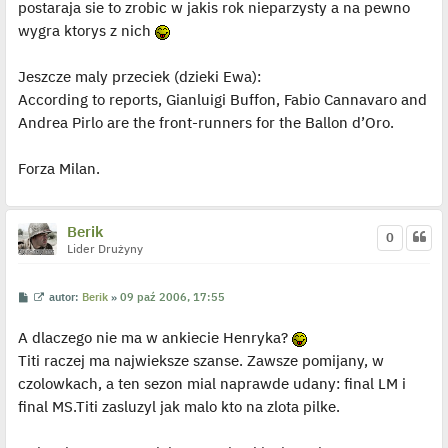
postaraja sie to zrobic w jakis rok nieparzysty a na pewno
t
wygra ktorys z nich
Jeszcze maly przeciek (dzieki Ewa):
According to reports, Gianluigi Buffon, Fabio Cannavaro and
Andrea Pirlo are the front-runners for the Ballon d’Oro.
Forza Milan.
Berik
0
Lider Drużyny
P
W
autor:
Berik
»
09 paź 2006, 17:55
o
y
s
ś
A dlaczego nie ma w ankiecie Henryka?
t
w
i
Titi raczej ma najwieksze szanse. Zawsze pomijany, w
e
t
czolowkach, a ten sezon mial naprawde udany: final LM i
l
p
final MS.Titi zasluzyl jak malo kto na zlota pilke.
o
j
e