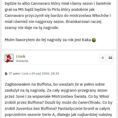
c
będzie to albo Cannavaro który miał równy sezon i świetnie
z
y
grał na MS bądź będzie to Pirlo który podobnie jak
p
Cannavaro przyczynił się bardzo do mistrzostwa Włochów i
o
s
miał również nie najgorszy sezon. Bramkarzowi raczej
t
szansy nie daje na tą nagrode.
Moim faworytem do tej nagrody za rok jest Kaka
Lisek
0
Gwiazda
P
W
autor:
Lisek
»
09 paź 2006, 18:40
o
y
s
ś
Zagłosowałem na Buffona, bo uważam że w pełno sobie
t
w
i
zasłużył na tą nagrodę. Za cały wygrano-przegrany sezon
e
t
przez Juve i za wspaniałe Mistrzostwa Świata. Co by Włosi
l
p
zrobili przez Buffona? Doszli by może do ćwierćfinału. Co by
o
j
zrobił Juventus bez Buffona? Fantastycznie bronił w całym
e
poprzednim sezonie Serie A, dlatego jak najbardziej należey
d
y