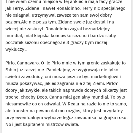
I nie wiem czemu miejsce w tej ankiecie maja tacy gracze
d
y
jak Terry, Zidane i nawet Ronaldinho. Terry nic specjalnego
n
c
nie osiagnal, utrzymywal zawsze ten sam swoj dobry
z
y
poziom.Ale nic po za tym. Zidane swoje juz dostal i na
p
wiecej nie zasluzyl. Ronaldinho zagral beznadziejny
o
s
mundial, mial kiepska koncowke sezonu i bardzo slaby
t
poczatek sezonu obecnego.Te 3 graczy bym raczej
wykluczyl.
Pirlo, Cannavaro. O ile Pirlo mnie w tym gronie zaskakuje to
Fabio juz raczej nie. Pamietajmy, ze wygrywaja nie tylko
swietni zawodnicy, oni musza jeszcze byc marketingowi i
musza pokazywac, jakies zagrania nie z tej Ziemi. Pirlo?
dobry jak zwykle, ale takich naprawde dobrych pilkarzy jest
troche, chocby Deco. Canna mial genialny mundial. To bylo
niesamowite co on odwalal. W Realu na razie to nie to samo,
ale transfer na pewno dal mu rozglos, ktory jest przydatny
przy ewentualnym wyborze tegoz zawodnika na grajka roku.
No i jest kapitanem mistrzow swiata.