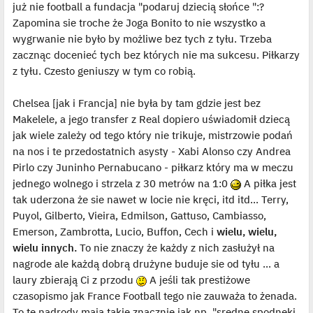
już nie football a fundacja "podaruj dziecią słońce ":?
Zapomina sie troche że Joga Bonito to nie wszystko a
wygrwanie nie było by możliwe bez tych z tyłu. Trzeba
zacznąc docenieć tych bez których nie ma sukcesu. Piłkarzy
z tyłu. Czesto geniuszy w tym co robią.
Chelsea [jak i Francja] nie była by tam gdzie jest bez
Makelele, a jego transfer z Real dopiero uświadomił dziecą
jak wiele zależy od tego który nie trikuje, mistrzowie podań
na nos i te przedostatnich asysty - Xabi Alonso czy Andrea
Pirlo czy Juninho Pernabucano - piłkarz który ma w meczu
jednego wolnego i strzela z 30 metrów na 1:0
A piłka jest
tak uderzona że sie nawet w locie nie kręci, itd itd... Terry,
Puyol, Gilberto, Vieira, Edmilson, Gattuso, Cambiasso,
Emerson, Zambrotta, Lucio, Buffon, Cech i
wielu, wielu,
wielu innych.
To nie znaczy że każdy z nich zasłużył na
nagrode ale każdą dobrą drużyne buduje sie od tyłu ... a
laury zbierają Ci z przodu
A jeśli tak prestiżowe
czasopismo jak France Football tego nie zauważa to żenada.
To te nadrody mają takie znacznie jak np. "sredne spodneki