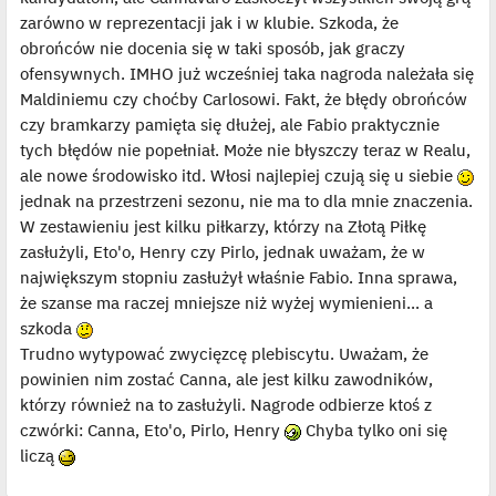
zarówno w reprezentacji jak i w klubie. Szkoda, że
obrońców nie docenia się w taki sposób, jak graczy
ofensywnych. IMHO już wcześniej taka nagroda należała się
Maldiniemu czy choćby Carlosowi. Fakt, że błędy obrońców
czy bramkarzy pamięta się dłużej, ale Fabio praktycznie
tych błędów nie popełniał. Może nie błyszczy teraz w Realu,
ale nowe środowisko itd. Włosi najlepiej czują się u siebie
jednak na przestrzeni sezonu, nie ma to dla mnie znaczenia.
W zestawieniu jest kilku piłkarzy, którzy na Złotą Piłkę
zasłużyli, Eto'o, Henry czy Pirlo, jednak uważam, że w
największym stopniu zasłużył właśnie Fabio. Inna sprawa,
że szanse ma raczej mniejsze niż wyżej wymienieni... a
szkoda
Trudno wytypować zwycięzcę plebiscytu. Uważam, że
powinien nim zostać Canna, ale jest kilku zawodników,
którzy również na to zasłużyli. Nagrode odbierze ktoś z
czwórki: Canna, Eto'o, Pirlo, Henry
Chyba tylko oni się
liczą