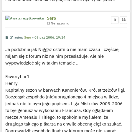
Sero
0
El Nerazzurro
P
W
autor:
Sero
»
09 paź 2006, 19:14
o
y
s
ś
Ja podobnie jak Niggaz ostatnio nie mam czasu i częściej
t
w
i
mijam się z forum niż na nim przesiaduje. Ale nie
e
t
wypowiedzieć się w takim temacie ...
l
p
o
j
Faworyt nr1
e
Henry.
d
y
Kapitalny sezon w barwach Kanonierów. Król strzelców ligi.
n
c
Doczołgał zespół do (nie)upragnionego 4 miejsca w lidze,
z
y
jednak nie to było jego popisem. Liga Mistrzów 2005-2006
p
to był geniusz w wykonaniu Francuza. Gdy oglądałem
o
s
mecze Arsenalu i Titiego, to spokojnie myślałem, że
t
drugiego takiego piłkarza na chwile obecną ciężko szukać.
Doprowadził zespół do finału w którym może nie zagrał