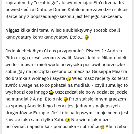
zagraniem by "osłabić go" ale wymieniajac Eto'o trzeba też
powiedzieć że Dinho w Dumie Kataloni nie zawodził i sukces
Barcelony z popszedniego sezonu jest też jego sukcesem.
Niggaz
kilka dni temu w iście subiektywny sposób obalił
kandydatury kontrkandydatów Eto'o...
Jednak chciałbym Ci coś przypomnieć. Pisałeś że Andrea
Pirlo druga cześć sezonu zawalił. Nawet kibice Milanu mieli
wode - mowa - mieli wode bo wysoko postawił poprzeczke
sobie gdy na początku sezonu co mecz na Giuseppe Meazza
do bramka z wolnego i asysta
Wiec masz racje tylko teraz
zwróc uwage na to co pokazał na mudialu - czyli sumując to
wychodzi cos innego
Oszczedzał sie bo wiedział że jedzie
na mundial ? A np. Eto'o nie
Pirlo stał sie innym graczem
za sprawą Ancelottiego i teraz jest jednym z najlepszych
drygentów w Europie. Jeśli nie najlepszym - moje ocena jest
zawsze taka sama tylko Xabi.
Nie wiem jak może
porównać napastnika - pomocnika - i obrońce
Ale trzeba