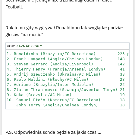
Football.
Rok temu gdy wygrywał Ronaldinho tak wyglądał podział
głosów "na mecie"
KOD:
ZAZNACZ CAŁY
1. Ronaldinho (Brazylia/FC Barcelona)         225 pkt

2. Frank Lampard (Anglia/Chelsea Londyn)      148

3. Steven Gerrard (Anglia/Liverpool)          142

4. Thierry Henry (Francja/Arsenal Londyn)      41

5. Andrij Szewczenko (Ukraina/AC Milan)        33

6. Paolo Maldini (Włochy/AC Milan)             23

7. Adriano (Brazylia/Inter Mediolan)           22

8. Zlatan Ibrahimovic (Szwecja/Juventus Turyn) 21

9. Kaka (Brazylia/AC Milan)                    19

10. Samuel Eto'o (Kamerun/FC Barcelona)        18

    John Terry (Anglia/Chelsea Londyn)         18
P.S. Odpowiednia sonda będzie za jakis czas ...