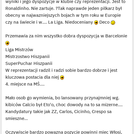
wyniki i jego dyspozycje w klubie czy reprezentacji. Jest to
l
p
Ronaldinho. Nie zartuje. ?Tak naprawde jeden pilkarz był
o
j
obecny w najwazniejszych bojach w tym roku w Europie
e
czy na świecie i w.... La Liga. Niedoceniany
Deco
d
y
n
c
Przemawia za nim wszystko dobra dyspozycja w Barcelonie
z
y
p
Liga Mistrzów
o
s
Mistrzostwo Hiszpanii
t
SuperPuchar Hiszpanii
W reprezentacji radzil i radzi sobie bardzo dobrze i jest
kluczowa postacia dla niej
4. miejsce na MŚ....
Mało osob go wymienia, bo lansowany przynajmniej wg.
kibiców Calcio był Eto'o, choc dowody na to sa mizerne....
Kandydatury takie jak ZZ, Carlos, Cicinho, Crespo sa
smieszne...
Oczywiscie bardzo powazna pozycje powinni miec Włosi,