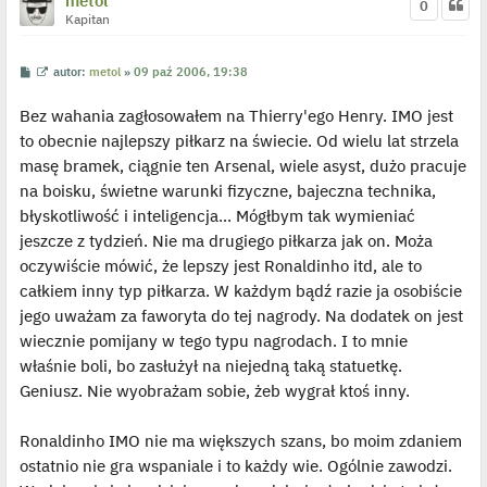
metol
0
Kapitan
P
W
autor:
metol
»
09 paź 2006, 19:38
o
y
s
ś
Bez wahania zagłosowałem na Thierry'ego Henry. IMO jest
t
w
i
to obecnie najlepszy piłkarz na świecie. Od wielu lat strzela
e
t
masę bramek, ciągnie ten Arsenal, wiele asyst, dużo pracuje
l
p
na boisku, świetne warunki fizyczne, bajeczna technika,
o
j
błyskotliwość i inteligencja... Mógłbym tak wymieniać
e
jeszcze z tydzień. Nie ma drugiego piłkarza jak on. Moża
d
y
oczywiście mówić, że lepszy jest Ronaldinho itd, ale to
n
c
całkiem inny typ piłkarza. W każdym bądź razie ja osobiście
z
y
jego uważam za faworyta do tej nagrody. Na dodatek on jest
p
wiecznie pomijany w tego typu nagrodach. I to mnie
o
s
właśnie boli, bo zasłużył na niejedną taką statuetkę.
t
Geniusz. Nie wyobrażam sobie, żeb wygrał ktoś inny.
Ronaldinho IMO nie ma większych szans, bo moim zdaniem
ostatnio nie gra wspaniale i to każdy wie. Ogólnie zawodzi.