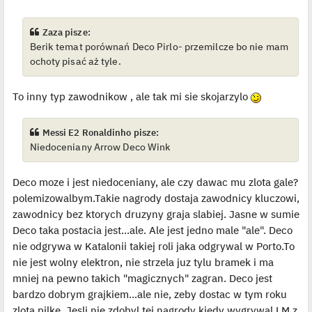
s
ś
t
w
i
e
Zaza pisze:
t
Berik temat porównań Deco Pirlo- przemilcze bo nie mam
l
p
ochoty pisać aż tyle.
o
j
e
d
To inny typ zawodnikow , ale tak mi sie skojarzylo
y
n
c
z
Messi E2 Ronaldinho pisze:
y
Niedoceniany Arrow Deco Wink
p
o
s
t
Deco moze i jest niedoceniany, ale czy dawac mu zlota gale?
polemizowalbym.Takie nagrody dostaja zawodnicy kluczowi,
zawodnicy bez ktorych druzyny graja slabiej. Jasne w sumie
Deco taka postacia jest...ale. Ale jest jedno male "ale". Deco
nie odgrywa w Katalonii takiej roli jaka odgrywal w Porto.To
nie jest wolny elektron, nie strzela juz tylu bramek i ma
mniej na pewno takich "magicznych" zagran. Deco jest
bardzo dobrym grajkiem...ale nie, zeby dostac w tym roku
zlota pilke. Jesli nie zdobyl tej nagrody kiedy wygrywal LM z