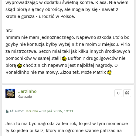
wyprowadzając w dodatku świetną kontre. Klasa. Nie wiem
skąd biorą się tacy obrońcy, ale mogła by się - nawet 2
krotnie gorsza - urodzić w Polsce.
nr3
hmmm nie mam jednoznacznego. Napewno szkoda Eto'o bo
gdyby nie kontuzja byłby wyżej niż na moim 3 miejscu. Pirlo
za mistrzostwa. Sezon miał taki jak kilku innych środkowych
pomocników w samej Italii
Buffon ? drugoligowców nie
biorą
choć z nich napewno jest najbliżej nagrody. O
Ronaldinho nie ma mowy, Zizou też. Może Matrix
Jarzinho
0
Gwiazda
P
W
autor:
Jarzinho
»
09 paź 2006, 19:31
o
y
s
ś
Jesli to ma byc nagroda za ten rok, to jest w tym momencie
t
w
i
tylko jeden pilkarz, ktory ma ogromne szanse patrzac na
e
t