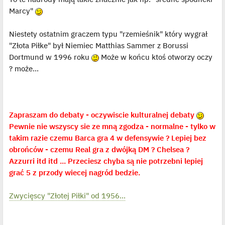
Marcy"
Niestety ostatnim graczem typu "rzemieśnik" który wygrał
"Złota Piłke" był Niemiec Matthias Sammer z Borussi
Dortmund w 1996 roku
Może w końcu ktoś otworzy oczy
? może...
Zapraszam do debaty - oczywiscie kulturalnej debaty
Pewnie nie wszyscy sie ze mną zgodza - normalne - tylko w
takim razie czemu Barca gra 4 w defensywie ? Lepiej bez
obrońców - czemu Real gra z dwójką DM ? Chelsea ?
Azzurri itd itd ... Przeciesz chyba są nie potrzebni lepiej
grać 5 z przody wiecej nagród bedzie.
Zwycięscy "Złotej Piłki" od 1956...