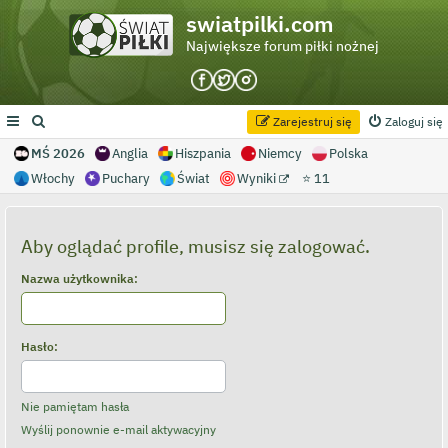
swiatpilki.com
Największe forum piłki nożnej
Zarejestruj się
Zaloguj się
MŚ 2026
Anglia
Hiszpania
Niemcy
Polska
Włochy
Puchary
Świat
Wyniki
⭐ 11
Aby oglądać profile, musisz się zalogować.
Nazwa użytkownika:
Hasło:
Nie pamiętam hasła
Wyślij ponownie e-mail aktywacyjny