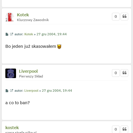
d
y
n
c
Kotek
z
0
y
Kluczowy Zawodnik
p
o
s
P
W
autor:
Kotek
»
27 gru 2004, 19:44
t
o
y
s
ś
Bo jeden już skasowałem
t
w
i
e
t
l
p
o
Liverpool
0
j
Pierwszy Skład
e
d
y
n
P
W
autor:
Liverpool
»
27 gru 2004, 19:44
c
o
y
z
s
ś
y
a co to ban?
t
w
p
i
o
e
s
t
t
l
p
o
kostek
0
j
szara strefa pilka.pl
e