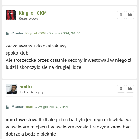
l
p
o
King_of_CKM
j
0
e
Rezerwowy
d
y
n
P
W
autor:
King_of_CKM
»
27 gru 2004, 20:01
c
o
y
z
s
ś
y
zycze awansu do ekstraklasy,
t
w
p
i
o
spoko klub.
e
s
t
t
Ale troszeczke przez ostatnie sezony inwestowali w niego zli
l
p
ludzi i skonczyło sie na drugiej lidze
o
j
e
d
y
smitu
0
n
Lider Drużyny
c
z
y
p
P
W
autor:
smitu
»
27 gru 2004, 20:20
o
o
y
s
s
ś
t
nom inwestowali zli ale potrzeba bylo jednego czlowieka we
t
w
i
wlasciwym miejscu i wlasciwym czasie i zaczyna znow byc
e
t
dobrze a bedzie pieknie
l