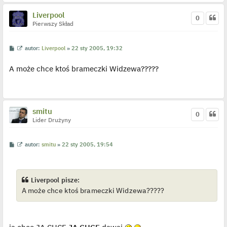
j
e
Liverpool
0
d
Pierwszy Skład
y
n
c
z
P
W
autor:
Liverpool
»
22 sty 2005, 19:32
y
o
y
p
s
ś
o
A może chce ktoś brameczki Widzewa?????
t
w
s
i
t
e
t
l
p
o
smitu
0
j
Lider Drużyny
e
d
y
n
P
W
autor:
smitu
»
22 sty 2005, 19:54
c
o
y
z
s
ś
y
t
w
p
i
o
e
Liverpool pisze:
s
t
t
A może chce ktoś brameczki Widzewa?????
l
p
o
j
e
d