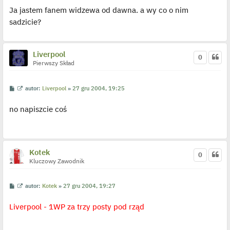
s
ś
Ja jastem fanem widzewa od dawna. a wy co o nim
t
w
i
sadzicie?
e
t
l
p
o
Liverpool
j
0
e
Pierwszy Skład
d
y
n
P
W
autor:
Liverpool
»
27 gru 2004, 19:25
c
o
y
z
s
ś
y
no napiszcie coś
t
w
p
i
o
e
s
t
t
l
p
o
Kotek
0
j
Kluczowy Zawodnik
e
d
y
n
P
W
autor:
Kotek
»
27 gru 2004, 19:27
c
o
y
z
s
ś
y
Liverpool - 1WP za trzy posty pod rząd
t
w
p
i
o
e
s
t
t