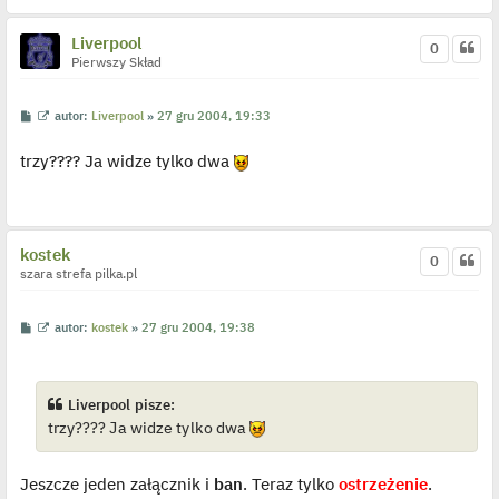
l
p
o
Liverpool
0
j
Pierwszy Skład
e
d
y
n
P
W
autor:
Liverpool
»
27 gru 2004, 19:33
c
o
y
z
s
ś
y
trzy???? Ja widze tylko dwa
t
w
p
i
o
e
s
t
t
l
p
o
kostek
0
j
szara strefa pilka.pl
e
d
y
n
P
W
autor:
kostek
»
27 gru 2004, 19:38
c
o
y
z
s
ś
y
t
w
p
i
o
e
Liverpool pisze:
s
t
t
trzy???? Ja widze tylko dwa
l
p
o
j
Jeszcze jeden załącznik i
ban
. Teraz tylko
ostrzeżenie
.
e