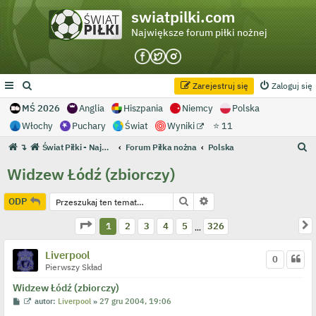
swiatpilki.com
Największe forum piłki nożnej
Zarejestruj się
Zaloguj się
MŚ 2026
Anglia
Hiszpania
Niemcy
Polska
Włochy
Puchary
Świat
Wyniki
⭐ 11
S
↴
Świat Piłki - Największe forum piłki nożnej
Forum Piłka nożna
Polska
z
Widzew Łódź (zbiorczy)
u
k
Szukaj
Wyszukiwanie zaawans
ODP
a
Strona
1
z
326
N
1
2
3
4
5
326
…
j
Liverpool
0
Pierwszy Skład
Widzew Łódź (zbiorczy)
P
W
autor:
Liverpool
»
27 gru 2004, 19:06
o
y