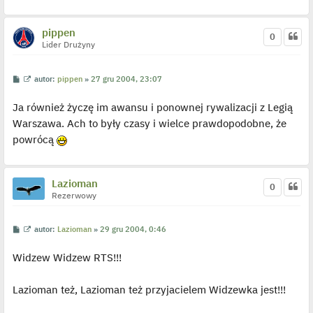
p
o
j
e
pippen
0
d
Lider Drużyny
y
n
c
z
P
W
autor:
pippen
»
27 gru 2004, 23:07
y
o
y
p
s
ś
o
Ja również życzę im awansu i ponownej rywalizacji z Legią
t
w
s
i
t
Warszawa. Ach to były czasy i wielce prawdopodobne, że
e
t
powrócą
l
p
o
j
e
Lazioman
0
d
Rezerwowy
y
n
c
z
P
W
autor:
Lazioman
»
29 gru 2004, 0:46
y
o
y
p
s
ś
o
Widzew Widzew RTS!!!
t
w
s
i
t
e
t
Lazioman też, Lazioman też przyjacielem Widzewka jest!!!
l
p
o