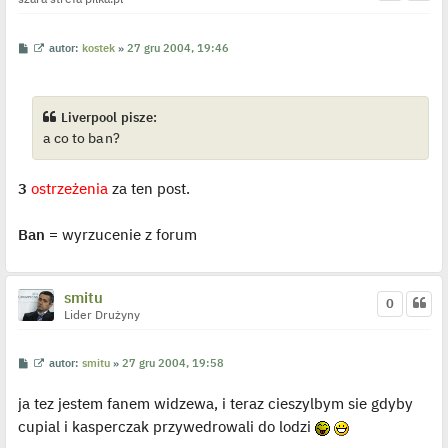
d
y
n
P
W
autor:
kostek
»
27 gru 2004, 19:46
c
o
y
z
s
ś
y
t
w
p
i
o
e
Liverpool pisze:
s
t
t
a co to ban?
l
p
o
j
3
ostrzeżenia
za ten post.
e
d
y
n
Ban
= wyrzucenie z forum
c
z
y
p
o
smitu
0
s
Lider Drużyny
t
P
W
autor:
smitu
»
27 gru 2004, 19:58
o
y
s
ś
ja tez jestem fanem widzewa, i teraz cieszylbym sie gdyby
t
w
i
cupial i kasperczak przywedrowali do lodzi
e
t