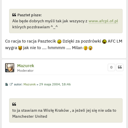
s
s
ś
t
t
w
i
e
Pasztet pisze:
t
Ale będe dobrych myśli tak jak wszyscy z
www.afcpl.of.pl
l
p
których pozdrawiam ^_^
o
j
e
d
Co racja to racja Pasztecik
Dzięki za pozdrówki
AFC LM
y
n
wygra
jak nie to .... hmmmm .... Milan
c
z
y
p
Mazurek
o
0
s
Moderator
t
P
W
autor:
Mazurek
»
29 maja 2004, 18:46
o
y
s
ś
t
w
i
e
t
to ja stawiam na Wisłę Kraków , a jeżeli jej się nie uda to
l
p
Manchester United
o
j
e