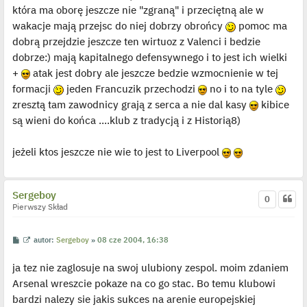
t
t
która ma oborę jeszcze nie "zgraną" i przeciętną ale w
l
p
wakacje mają przejsc do niej dobrzy obrońcy
pomoc ma
o
j
dobrą przejdzie jeszcze ten wirtuoz z Valenci i bedzie
e
dobrze:) mają kapitalnego defensywnego i to jest ich wielki
d
y
+
atak jest dobry ale jeszcze bedzie wzmocnienie w tej
n
c
formacji
jeden Francuzik przechodzi
no i to na tyle
z
y
zresztą tam zawodnicy grają z serca a nie dal kasy
kibice
p
są wieni do końca ....klub z tradycją i z Historią8)
o
s
t
jeżeli ktos jeszcze nie wie to jest to Liverpool
Sergeboy
0
Pierwszy Skład
P
W
autor:
Sergeboy
»
08 cze 2004, 16:38
o
y
s
ś
ja tez nie zaglosuje na swoj ulubiony zespol. moim zdaniem
t
w
i
Arsenal wreszcie pokaze na co go stac. Bo temu klubowi
e
t
bardzi nalezy sie jakis sukces na arenie europejskiej
l