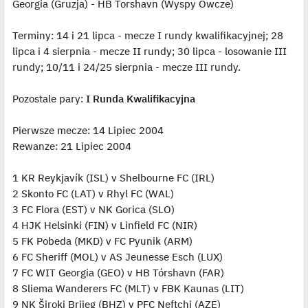
t
Georgia (Gruzja) - HB Torshavn (Wyspy Owcze)
Terminy: 14 i 21 lipca - mecze I rundy kwalifikacyjnej; 28
lipca i 4 sierpnia - mecze II rundy; 30 lipca - losowanie III
rundy; 10/11 i 24/25 sierpnia - mecze III rundy.
Pozostale pary:
I Runda Kwalifikacyjna
Pierwsze mecze: 14 Lipiec 2004
Rewanze: 21 Lipiec 2004
1 KR Reykjavík (ISL) v Shelbourne FC (IRL)
2 Skonto FC (LAT) v Rhyl FC (WAL)
3 FC Flora (EST) v NK Gorica (SLO)
4 HJK Helsinki (FIN) v Linfield FC (NIR)
5 FK Pobeda (MKD) v FC Pyunik (ARM)
6 FC Sheriff (MOL) v AS Jeunesse Esch (LUX)
7 FC WIT Georgia (GEO) v HB Tórshavn (FAR)
8 Sliema Wanderers FC (MLT) v FBK Kaunas (LIT)
9 NK Široki Brijeg (BHZ) v PFC Neftchi (AZE)