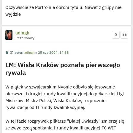
s
ś
y
Oczywiscie ze Portro nie obroni tytulu. Nawet z grupy nie
t
w
p
i
o
wyjdzie
e
s
t
t
l
p
o
adingh
j
0
e
Rezerwowy
d
y
n
P
W
autor:
adingh
»
25 cze 2004, 14:38
c
o
y
z
s
ś
y
LM: Wisła Kraków poznała pierwszego
t
w
p
i
o
rywala
e
s
t
t
l
p
W piątek w szwajcarskim Nyonie odbyło się losowanie
o
j
pierwszej i drugiej rundy kwalifikacyjnej do piłkarskiej Ligi
e
d
Mistrzów. Mistrz Polski, Wisła Kraków, rozpocznie
y
n
rywalizację od II rundy kwalifikacyjnej.
c
z
y
W tej fazie rozgrywek piłkarze "Białej Gwiazdy" zmierzą się
p
o
ze zwycięzcą spotkania I rundy kwalifikacyjnej FC WIT
s