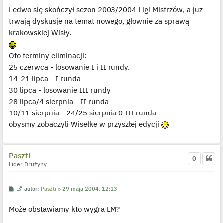
s
ś
Ledwo się skończył sezon 2003/2004 Ligi Mistrzów, a juz
t
w
i
trwają dyskusje na temat nowego, głownie za sprawą
e
t
krakowskiej Wisły.
l
p
o
j
Oto terminy eliminacji:
e
25 czerwca - losowanie I i II rundy.
d
y
14-21 lipca - I runda
n
c
30 lipca - losowanie III rundy
z
y
28 lipca/4 sierpnia - II runda
p
10/11 sierpnia - 24/25 sierpnia 0 III runda
o
s
obysmy zobaczyli Wisełke w przyszłej edycji
t
Paszti
0
Lider Drużyny
P
W
autor:
Paszti
»
29 maja 2004, 12:13
o
y
s
ś
Może obstawiamy kto wygra LM?
t
w
i
e