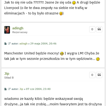
d
Jak to się nie uda ??!!??!! Jasne że się uda
A drugi będzie
y
n
Liverpool (o ile te dwa zespoły na siebie nie trafią w
c
eliminacjach - to by było straszne
)
z
y
p
o
s
adingh
t
0
Rezerwowy
P
W
autor:
adingh
»
29 maja 2004, 20:46
o
y
s
ś
Manchester United będzie mocny!
I wygra LM! Chyba że
t
w
i
tak jak w tym sezonie przeszkodza im w tym sędziowie...
e
t
l
p
o
Jip
j
0
e
Skład B
d
y
n
P
W
autor:
Jip
»
07 cze 2004, 23:40
c
o
y
z
s
ś
y
wiadomo ze kazdy kibic będzie wskazywał swoją
t
w
p
i
o
drużyne...ja tak nie zrobię....moim faworytem jest ta drużyna
e
s