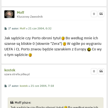
p
o
j
e
Moff
0
d
Kluczowy Zawodnik
y
n
c
z
P
W
autor:
Moff
»
21 cze 2004, 0:32
y
o
y
p
s
ś
o
Jak sądzicie czy Porto obroni tytuł
Bo według mnie ich
t
w
s
i
t
szanse są bliskie 0 [słownie "Zera"]
W ogóle po wygraniu
e
t
UEFA i CL Porto znwou będzie szarakiem z Europy
Co wy
l
p
o tym sądzicie
o
j
e
d
y
kostek
0
n
szara strefa pilka.pl
c
z
y
p
P
W
autor:
kostek
»
21 cze 2004, 7:18
o
o
y
s
s
ś
t
t
w
i
e
Moff pisze:
t
Jak sądzicie czy Porto obroni tytuł
Bo według mnie ich
l