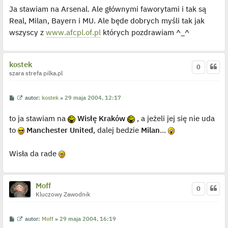
t
Ja stawiam na Arsenal. Ale głównymi faworytami i tak są
l
p
Real, Milan, Bayern i MU. Ale będe dobrych myśli tak jak
o
j
wszyscy z
www.afcpl.of.pl
których pozdrawiam ^_^
e
d
y
n
kostek
c
0
z
szara strefa pilka.pl
y
p
o
s
P
W
autor:
kostek
»
29 maja 2004, 12:17
t
o
y
s
ś
to ja stawiam na
Wisłę Kraków
, a jeżeli jej się nie uda
t
w
i
to
Manchester United
, dalej bedzie
Milan
...
e
t
l
p
Wisła da rade
o
j
e
d
y
Moff
0
n
Kluczowy Zawodnik
c
z
y
p
P
W
autor:
Moff
»
29 maja 2004, 16:19
o
o
y