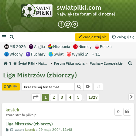
swiatpilki.com
Największe forum piłki nożnej
Zarejestruj się
Zaloguj się
MŚ 2026
Anglia
Hiszpania
Niemcy
Polska
Włochy
Puchary
Świat
Wyniki
⭐ 11
S
↴
Świat Piłki - Największe forum piłki nożnej
Forum Piłka nożna
Puchary Europejskie
z
Liga Mistrzów (zbiorczy)
u
k
Szukaj
Wyszukiwanie zaawans
ODP
a
Strona
1
z
1827
N
1
2
3
4
5
1827
…
j
kostek
0
szara strefa pilka.pl
Liga Mistrzów (zbiorczy)
P
W
autor:
kostek
»
29 maja 2004, 11:48
o
y