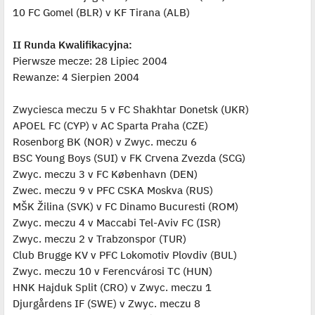
10 FC Gomel (BLR) v KF Tirana (ALB)
II Runda Kwalifikacyjna:
Pierwsze mecze: 28 Lipiec 2004
Rewanze: 4 Sierpien 2004
Zwyciesca meczu 5 v FC Shakhtar Donetsk (UKR)
APOEL FC (CYP) v AC Sparta Praha (CZE)
Rosenborg BK (NOR) v Zwyc. meczu 6
BSC Young Boys (SUI) v FK Crvena Zvezda (SCG)
Zwyc. meczu 3 v FC København (DEN)
Zwec. meczu 9 v PFC CSKA Moskva (RUS)
MŠK Žilina (SVK) v FC Dinamo Bucuresti (ROM)
Zwyc. meczu 4 v Maccabi Tel-Aviv FC (ISR)
Zwyc. meczu 2 v Trabzonspor (TUR)
Club Brugge KV v PFC Lokomotiv Plovdiv (BUL)
Zwyc. meczu 10 v Ferencvárosi TC (HUN)
HNK Hajduk Split (CRO) v Zwyc. meczu 1
Djurgårdens IF (SWE) v Zwyc. meczu 8