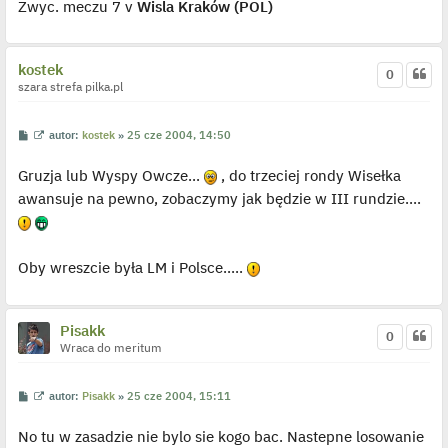
Zwyc. meczu 7 v
Wisla Kraków (POL)
kostek
0
szara strefa pilka.pl
P
W
autor:
kostek
»
25 cze 2004, 14:50
o
y
s
ś
Gruzja lub Wyspy Owcze...
, do trzeciej rondy Wisełka
t
w
i
awansuje na pewno, zobaczymy jak będzie w III rundzie....
e
t
l
p
o
j
Oby wreszcie była LM i Polsce.....
e
d
y
n
Pisakk
c
0
z
Wraca do meritum
y
p
o
s
P
W
autor:
Pisakk
»
25 cze 2004, 15:11
t
o
y
s
ś
No tu w zasadzie nie bylo sie kogo bac. Nastepne losowanie
t
w
i