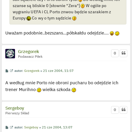
p
szanse są bliskie 0 [słownie "Zera"]
W ogóle po
o
j
wygraniu UEFA i CL Porto znwou będzie szarakiem z
e
Europy
Co wy o tym sądzicie
d
y
n
c
Uważam podobnie..bezszans...półskałdu odejdzie....
z
y
p
o
s
Grzegorek
0
t
Podawacz Piłek
P
W
autor:
Grzegorek
»
21 cze 2004, 11:57
o
y
s
ś
A według mnie Porto nie obroni pucharu bo odejdzie ich
t
w
i
trener Murihno
wielka szkoda
e
t
l
p
o
Sergeboy
j
0
e
Pierwszy Skład
d
y
n
P
W
autor:
Sergeboy
»
21 cze 2004, 13:07
c
o
y
z