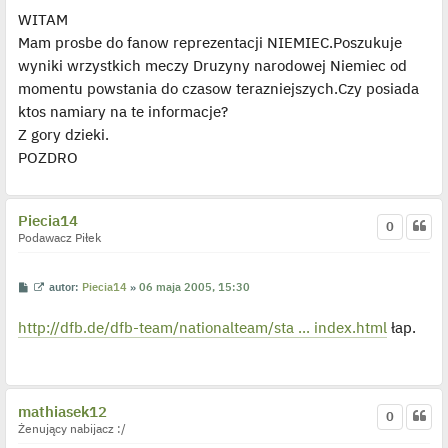
s
ś
WITAM
t
w
i
Mam prosbe do fanow reprezentacji NIEMIEC.Poszukuje
e
t
wyniki wrzystkich meczy Druzyny narodowej Niemiec od
l
p
momentu powstania do czasow terazniejszych.Czy posiada
o
j
ktos namiary na te informacje?
e
Z gory dzieki.
d
y
POZDRO
n
c
z
y
p
Piecia14
0
o
Podawacz Piłek
s
t
P
W
autor:
Piecia14
»
06 maja 2005, 15:30
o
y
s
ś
http://dfb.de/dfb-team/nationalteam/sta ... index.html
łap.
t
w
i
e
t
l
p
o
mathiasek12
0
j
Żenujący nabijacz :/
e
d