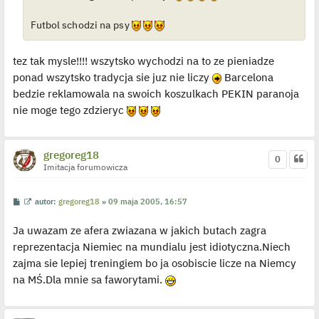
Futbol schodzi na psy
tez tak mysle!!!! wszytsko wychodzi na to ze pieniadze
ponad wszytsko tradycja sie juz nie liczy
Barcelona
bedzie reklamowala na swoich koszulkach PEKIN paranoja
nie moge tego zdzieryc
gregoreg18
0
Imitacja forumowicza
P
W
autor:
gregoreg18
»
09 maja 2005, 16:57
o
y
s
ś
Ja uwazam ze afera zwiazana w jakich butach zagra
t
w
i
reprezentacja Niemiec na mundialu jest idiotyczna.Niech
e
t
zajma sie lepiej treningiem bo ja osobiscie licze na Niemcy
l
p
na MŚ.Dla mnie sa faworytami.
o
j
e
d