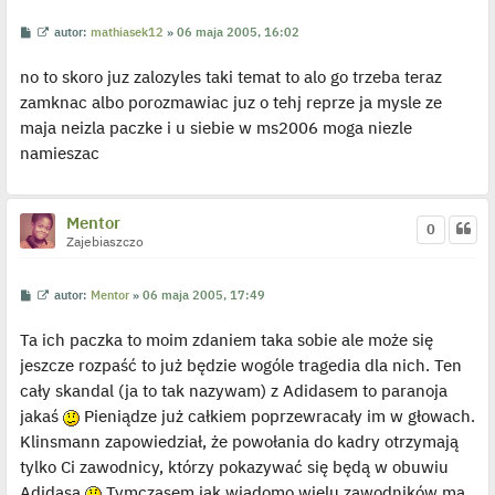
y
n
P
W
autor:
mathiasek12
»
06 maja 2005, 16:02
c
o
y
z
s
ś
y
no to skoro juz zalozyles taki temat to alo go trzeba teraz
t
w
p
i
o
zamknac albo porozmawiac juz o tehj reprze ja mysle ze
e
s
t
t
maja neizla paczke i u siebie w ms2006 moga niezle
l
p
namieszac
o
j
e
d
y
Mentor
0
n
Zajebiaszczo
c
z
y
p
P
W
autor:
Mentor
»
06 maja 2005, 17:49
o
o
y
s
s
ś
t
Ta ich paczka to moim zdaniem taka sobie ale może się
t
w
i
jeszcze rozpaść to już będzie wogóle tragedia dla nich. Ten
e
t
cały skandal (ja to tak nazywam) z Adidasem to paranoja
l
p
jakaś
Pieniądze już całkiem poprzewracały im w głowach.
o
j
Klinsmann zapowiedział, że powołania do kadry otrzymają
e
tylko Ci zawodnicy, którzy pokazywać się będą w obuwiu
d
y
Adidasa
Tymczasem jak wiadomo wielu zawodników ma
n