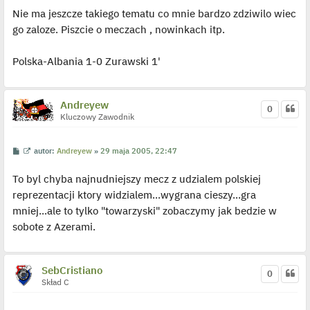
s
ś
Nie ma jeszcze takiego tematu co mnie bardzo zdziwilo wiec
t
w
i
go zaloze. Piszcie o meczach , nowinkach itp.
e
t
l
p
Polska-Albania 1-0 Zurawski 1'
o
j
e
d
y
Andreyew
0
n
Kluczowy Zawodnik
c
z
y
p
P
W
autor:
Andreyew
»
29 maja 2005, 22:47
o
o
y
s
s
ś
t
To byl chyba najnudniejszy mecz z udzialem polskiej
t
w
i
reprezentacji ktory widzialem...wygrana cieszy...gra
e
t
mniej...ale to tylko "towarzyski" zobaczymy jak bedzie w
l
p
sobote z Azerami.
o
j
e
d
y
SebCristiano
0
n
Skład C
c
z
y