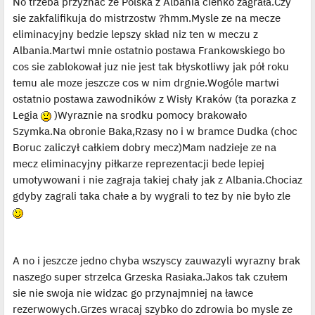
No trzeba przyznac ze Polska z Albania cienko zagrała.Czy
i
sie zakfalifikuja do mistrzostw ?hmm.Mysle ze na mecze
e
t
eliminacyjny bedzie lepszy skład niz ten w meczu z
l
p
Albania.Martwi mnie ostatnio postawa Frankowskiego bo
o
j
cos sie zablokował juz nie jest tak błyskotliwy jak pół roku
e
temu ale moze jeszcze cos w nim drgnie.Wogóle martwi
d
y
ostatnio postawa zawodników z Wisły Kraków (ta porazka z
n
c
Legia
)Wyraznie na srodku pomocy brakowało
z
y
Szymka.Na obronie Baka,Rzasy no i w bramce Dudka (choc
p
Boruc zaliczył całkiem dobry mecz)Mam nadzieje ze na
o
s
mecz eliminacyjny piłkarze reprezentacji bede lepiej
t
umotywowani i nie zagraja takiej chały jak z Albania.Chociaz
gdyby zagrali taka chałe a by wygrali to tez by nie było zle
A no i jeszcze jedno chyba wszyscy zauwazyli wyrazny brak
naszego super strzelca Grzeska Rasiaka.Jakos tak czułem
sie nie swoja nie widzac go przynajmniej na ławce
rezerwowych.Grzes wracaj szybko do zdrowia bo mysle ze