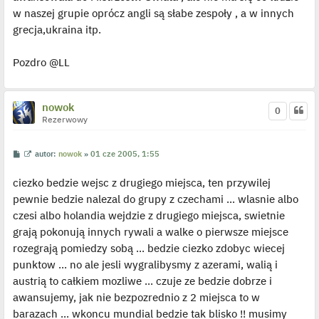
t
w naszej grupie oprócz angli są słabe zespoły , a w innych
l
p
grecja,ukraina itp.
o
j
e
Pozdro @LL
d
y
n
c
z
nowok
y
0
p
Rezerwowy
o
s
t
P
W
autor:
nowok
»
01 cze 2005, 1:55
o
y
s
ś
ciezko bedzie wejsc z drugiego miejsca, ten przywilej
t
w
i
pewnie bedzie nalezal do grupy z czechami ... wlasnie albo
e
t
czesi albo holandia wejdzie z drugiego miejsca, swietnie
l
p
grają pokonują innych rywali a walke o pierwsze miejsce
o
j
rozegrają pomiedzy sobą ... bedzie ciezko zdobyc wiecej
e
punktow ... no ale jesli wygralibysmy z azerami, walią i
d
y
austrią to całkiem mozliwe ... czuje ze bedzie dobrze i
n
c
awansujemy, jak nie bezpozrednio z 2 miejsca to w
z
y
barazach ... wkoncu mundial bedzie tak blisko !! musimy