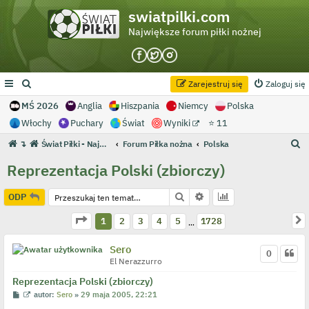
swiatpilki.com
Największe forum piłki nożnej
Zarejestruj się
Zaloguj się
MŚ 2026
Anglia
Hiszpania
Niemcy
Polska
Włochy
Puchary
Świat
Wyniki
⭐ 11
S
↴
Świat Piłki - Największe forum piłki nożnej
Forum Piłka nożna
Polska
z
Reprezentacja Polski (zbiorczy)
u
k
Szukaj
Wyszukiwanie zaawans
ODP
a
Strona
1
z
1728
N
1
2
3
4
5
1728
…
j
Sero
0
El Nerazzurro
Reprezentacja Polski (zbiorczy)
P
W
autor:
Sero
»
29 maja 2005, 22:21
o
y