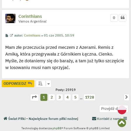
c
z
y
p
Corinthians
0
o
Vamos Argentina!
s
t
P
W
autor:
Corinthians
»
01 cze 2005, 10:59
o
y
s
ś
Mam złe przeczucia przed meczem z Azerami. Remis z
t
w
i
Amiką, która przegrywała z Górnikiem Łęczna. Cienko.
e
t
Myśle, że dotaniemy się do baraży, a tam już tylko szczęście
l
p
w losowaniu musi nam sprzyjać.
o
j
e
d
ODPOWIEDZ
y
n
Posty: 25919
c
Strona
1
z
1728
z
N
1
2
3
4
5
1728
…
y
p
o
N
Przejdź do
s
a
t
g
Świat Piłki - Największe forum piłki nożnej
Kontakt z nami
N
ó
a
r
Technologię dostarcza
phpBB
® Forum Software © phpBB Limited