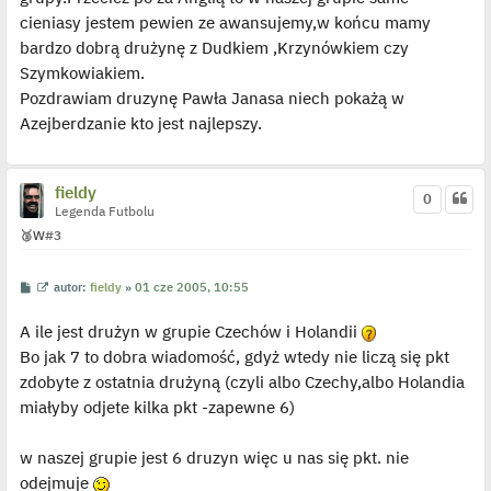
t
cieniasy jestem pewien ze awansujemy,w końcu mamy
l
p
bardzo dobrą drużynę z Dudkiem ,Krzynówkiem czy
o
j
Szymkowiakiem.
e
Pozdrawiam druzynę Pawła Janasa niech pokażą w
d
y
Azejberdzanie kto jest najlepszy.
n
c
z
y
p
fieldy
0
o
Legenda Futbolu
s
t
🥉
W
#3
P
W
autor:
fieldy
»
01 cze 2005, 10:55
o
y
s
ś
A ile jest drużyn w grupie Czechów i Holandii
t
w
i
Bo jak 7 to dobra wiadomość, gdyż wtedy nie liczą się pkt
e
t
zdobyte z ostatnia drużyną (czyli albo Czechy,albo Holandia
l
p
miałyby odjete kilka pkt -zapewne 6)
o
j
e
w naszej grupie jest 6 druzyn więc u nas się pkt. nie
d
y
odejmuje
n