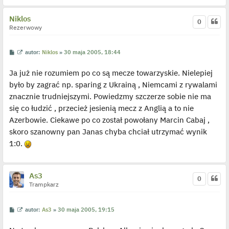
e
d
y
Niklos
0
n
Rezerwowy
c
z
y
p
P
W
autor:
Niklos
»
30 maja 2005, 18:44
o
o
y
s
s
ś
t
Ja już nie rozumiem po co są mecze towarzyskie. Nielepiej
t
w
i
było by zagrać np. sparing z Ukrainą , Niemcami z rywalami
e
t
znacznie trudniejszymi. Powiedzmy szczerze sobie nie ma
l
p
się co łudzić , przecież jesienią mecz z Anglią a to nie
o
j
Azerbowie. Ciekawe po co został powołany Marcin Cabaj ,
e
skoro szanowny pan Janas chyba chciał utrzymać wynik
d
y
1:0.
n
c
z
y
p
As3
0
o
Trampkarz
s
t
P
W
autor:
As3
»
30 maja 2005, 19:15
o
y
s
ś
t
w