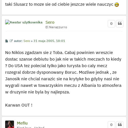
taki Slusarz to moze sie od ciebie jeszcze wiele nauczyc
Sero
0
El Nerazzurro
P
W
autor:
Sero
»
31 maja 2005, 18:01
o
y
s
ś
No Niklos zgadzam sie z Toba. Cabaj powinien wreszcie
t
w
i
dostac szanse debiutu bo jak nie w takich meczach to kiedy
e
t
? Do USA tez polecial tylko jako turysta bo caly mecz
l
p
rozegral dobrze dysponowany Boruc. Mozliwe jednak , ze
o
j
Janosik nie chcial narazic sie na krytyke bo gdyby nasi nie
e
wygrali nawet w towarzyskim meczu z Albania to atmosfera
d
y
w druzynie nie byla by najlepsza.
n
c
z
y
Karwan OUT !
p
o
s
t
Mefiu
0
First love...United