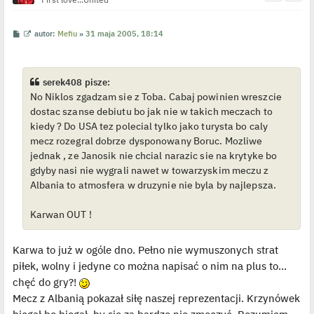
P
W
autor:
Mefiu
»
31 maja 2005, 18:14
o
y
s
ś
t
w
i
e
serek408 pisze:
t
No Niklos zgadzam sie z Toba. Cabaj powinien wreszcie
l
p
dostac szanse debiutu bo jak nie w takich meczach to
o
j
kiedy ? Do USA tez polecial tylko jako turysta bo caly
e
mecz rozegral dobrze dysponowany Boruc. Mozliwe
d
y
jednak , ze Janosik nie chcial narazic sie na krytyke bo
n
gdyby nasi nie wygrali nawet w towarzyskim meczu z
c
z
Albania to atmosfera w druzynie nie byla by najlepsza.
y
p
o
Karwan OUT !
s
t
Karwa to już w ogóle dno. Pełno nie wymuszonych strat
piłek, wolny i jedyne co można napisać o nim na plus to...
chęć do gry?!
Mecz z Albanią pokazał siłę naszej reprezentacji. Krzynówek