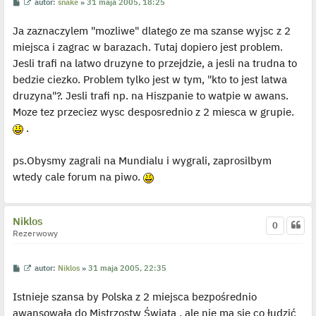
P
W
autor:
snake
»
31 maja 2005, 18:25
o
y
s
ś
Ja zaznaczylem "mozliwe" dlatego ze ma szanse wyjsc z 2
t
w
i
miejsca i zagrac w barazach. Tutaj dopiero jest problem.
e
t
Jesli trafi na latwo druzyne to przejdzie, a jesli na trudna to
l
p
bedzie ciezko. Problem tylko jest w tym, "kto to jest latwa
o
j
druzyna"?. Jesli trafi np. na Hiszpanie to watpie w awans.
e
Moze tez przeciez wysc desposrednio z 2 miesca w grupie.
d
y
.
n
c
z
y
ps.Obysmy zagrali na Mundialu i wygrali, zaprosilbym
p
wtedy cale forum na piwo.
o
s
t
Niklos
0
Rezerwowy
P
W
autor:
Niklos
»
31 maja 2005, 22:35
o
y
s
ś
Istnieje szansa by Polska z 2 miejsca bezpośrednio
t
w
i
awansowała do Mistrzostw Świata , ale nie ma się co łudzić
e