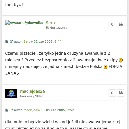
p
tam byc !!
o
s
t
Sero
0
El Nerazzurro
P
W
autor:
Sero
»
01 cze 2005, 8:44
o
y
s
ś
Czemu piszecie , ze tylko jedna druzyna awansuje z 2
t
w
i
miejsca ? Przeciez bezposrednio z 2 awansuje dwie ekipy
e
t
i miejmy nadzieje , ze jedna z niech bedzie Polska
FORZA
l
p
JANAS
o
j
e
d
y
maciejdas26
0
n
Pierwszy Skład
c
z
y
p
P
W
autor:
maciejdas26
»
01 cze 2005, 9:52
o
o
y
s
s
ś
t
dla mnie to będzie wielki wstyd jeżeli nie awansujemy z tej
t
w
i
grupy.Przecież po za Anglią to w naszej grupie same
e