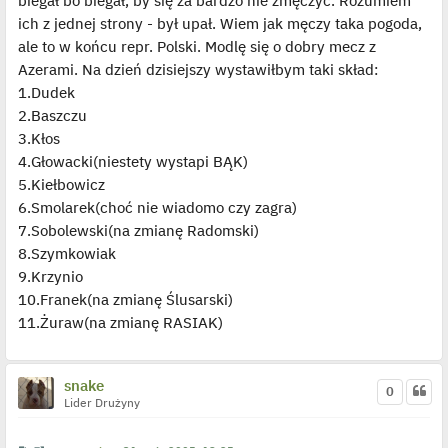
biegał bo biegał, by się za bardzo nie zmęczyć. Rozumiem
ich z jednej strony - był upał. Wiem jak męczy taka pogoda,
ale to w końcu repr. Polski. Modlę się o dobry mecz z
Azerami. Na dzień dzisiejszy wystawiłbym taki skład:
1.Dudek
2.Baszczu
3.Kłos
4.Głowacki(niestety wystapi BĄK)
5.Kiełbowicz
6.Smolarek(choć nie wiadomo czy zagra)
7.Sobolewski(na zmianę Radomski)
8.Szymkowiak
9.Krzynio
10.Franek(na zmianę Ślusarski)
11.Żuraw(na zmianę RASIAK)
snake
0
Lider Drużyny