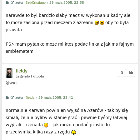
p
P
W
autor:
SebCristiano
»
29 maja 2005, 22:58
o
o
y
s
s
ś
t
narawde to byl bardzio slaby mecz w wykonaniu kadry ale
t
w
i
to moze zaslona przed meczem z azreami
oby to byla
e
t
prawda
l
p
o
j
PS> mam pytanko moze mi ktos podac linka z jakims fajnym
e
emblematem
d
y
n
c
z
fieldy
y
0
p
Legenda Futbolu
o
🥉
W
#3
s
t
P
W
autor:
fieldy
»
29 maja 2005, 23:41
o
y
s
ś
normalnie Karwan powinien wyjść na Azerów - tak by się
t
w
i
śmiali, że nie byliby w stanie grać i pewnie byśmy łatwiej
e
t
wygrali - rzenada
- jak można podać prosto do
l
p
przeciwnika kilka razy z rzędu
o
j