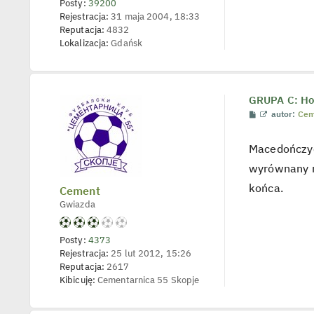
Posty:
39200
d
y
Rejestracja:
31 maja 2004, 18:33
n
Reputacja:
4832
c
Lokalizacja:
Gdańsk
z
y
p
o
s
t
GRUPA C: Hol
P
W
autor:
Cem
o
y
s
ś
t
w
Macedończycy
i
e
wyrównany me
t
l
końca.
Cement
p
o
Gwiazda
j
e
d
Posty:
4373
y
n
Rejestracja:
25 lut 2012, 15:26
c
Reputacja:
2617
z
Kibicuję:
Cementarnica 55 Skopje
y
p
o
s