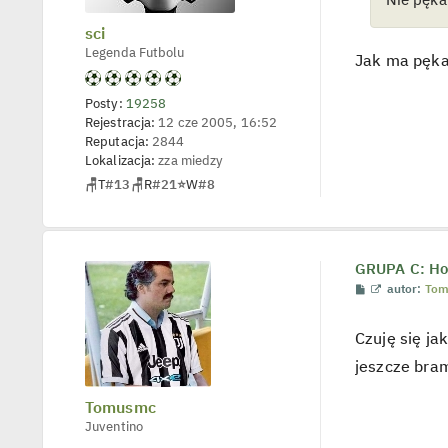
p
o
sci
j
e
Legenda Futbolu
d
Jak ma pęka
y
n
c
Posty:
19258
z
Rejestracja:
12 cze 2005, 16:52
y
Reputacja:
2844
p
o
Lokalizacja:
zza miedzy
s
🪑
T
#13
🪑
R
#21
⭐
W
#8
t
GRUPA C: Hol
P
W
autor:
To
o
y
s
ś
t
w
Czuję się ja
i
e
jeszcze bram
t
l
p
Tomusmc
o
Juventino
j
e