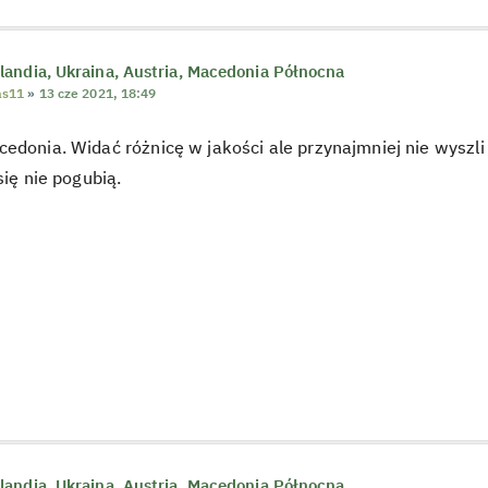
andia, Ukraina, Austria, Macedonia Północna
as11
»
13 cze 2021, 18:49
edonia. Widać różnicę w jakości ale przynajmniej nie wyszli 
się nie pogubią.
andia, Ukraina, Austria, Macedonia Północna