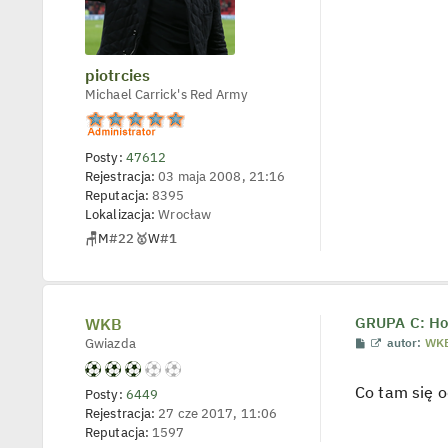
e
t
l
p
o
piotrcies
j
e
Michael Carrick's Red Army
d
y
n
c
Posty:
47612
z
y
Rejestracja:
03 maja 2008, 21:16
p
Reputacja:
8395
o
Lokalizacja:
Wrocław
s
t
🪑
M
#22
🥇
W
#1
WKB
GRUPA C: Hol
P
W
Gwiazda
autor:
WK
o
y
s
ś
t
w
Co tam się 
Posty:
6449
i
e
Rejestracja:
27 cze 2017, 11:06
t
Reputacja:
1597
l