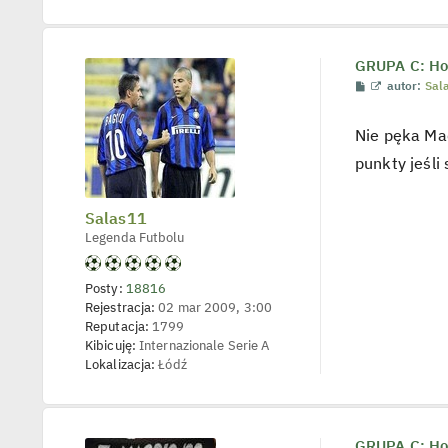
p
o
j
e
d
GRUPA C: Hol
y
P
W
autor:
Sal
n
o
y
c
s
ś
z
t
w
y
Nie pęka Mac
i
p
e
o
punkty jeśli 
t
s
l
t
p
o
Salas11
j
Legenda Futbolu
e
d
y
n
Posty:
18816
c
Rejestracja:
02 mar 2009, 3:00
z
y
Reputacja:
1799
p
Kibicuję:
Internazionale Serie A
o
Lokalizacja:
Łódź
s
t
GRUPA C: Hol