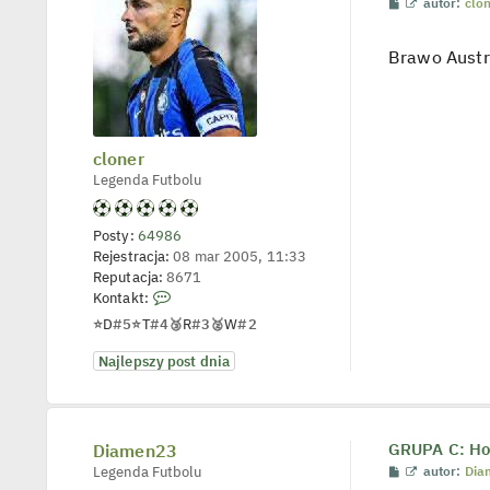
P
W
autor:
clo
o
y
s
ś
t
w
Brawo Austri
i
e
t
l
p
o
cloner
j
e
Legenda Futbolu
d
y
n
c
Posty:
64986
z
Rejestracja:
08 mar 2005, 11:33
y
Reputacja:
8671
p
o
S
Kontakt:
s
k
⭐
D
#5
⭐
T
#4
🥉
R
#3
🥈
W
#2
t
o
n
Najlepszy post dnia
t
a
k
t
Diamen23
GRUPA C: Hol
u
P
W
Legenda Futbolu
autor:
Dia
j
o
y