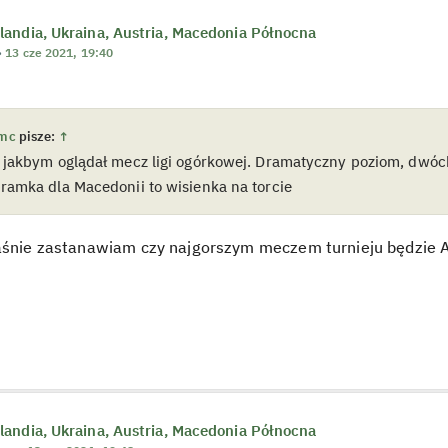
andia, Ukraina, Austria, Macedonia Północna
»
13 cze 2021, 19:40
mc
pisze:
↑
ę jakbym oglądał mecz ligi ogórkowej. Dramatyczny poziom, dwóc
bramka dla Macedonii to wisienka na torcie
łaśnie zastanawiam czy najgorszym meczem turnieju będzie 
andia, Ukraina, Austria, Macedonia Północna