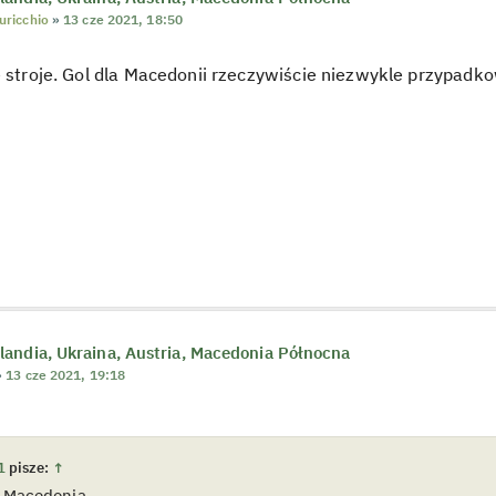
uricchio
»
13 cze 2021, 18:50
e stroje. Gol dla Macedonii rzeczywiście niezwykle przypadko
andia, Ukraina, Austria, Macedonia Północna
»
13 cze 2021, 19:18
1
pisze:
↑
 Macedonia