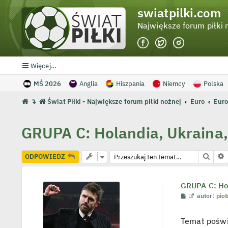
swiatpilki.com
Największe forum piłki 
Więcej…
MŚ 2026
Anglia
Hiszpania
Niemcy
Polska
↴
Świat Piłki - Największe forum piłki nożnej
Euro
Euro
GRUPA C: Holandia, Ukraina,
Szuka
ODPOWIEDZ
GRUPA C: Hol
P
W
autor:
piot
o
y
s
ś
t
w
Temat poświ
i