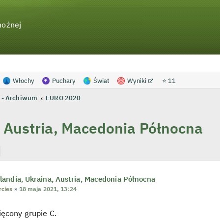
nożnej
Włochy
Puchary
Świat
Wyniki
⭐ 11
 - Archiwum
EURO 2020
 Austria, Macedonia Północna
j
Wyszukiwanie zaawansowane
andia, Ukraina, Austria, Macedonia Północna
rcies
»
18 maja 2021, 13:24
ęcony grupie C.