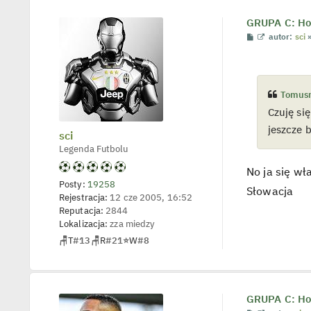
t
GRUPA C: Hol
P
W
autor:
sci
o
y
s
ś
t
w
i
e
Tomus
t
l
Czuję si
p
o
jeszcze 
sci
j
e
Legenda Futbolu
d
y
No ja się w
n
c
Posty:
19258
Słowacja
z
Rejestracja:
12 cze 2005, 16:52
y
Reputacja:
2844
p
o
Lokalizacja:
zza miedzy
s
🪑
T
#13
🪑
R
#21
⭐
W
#8
t
GRUPA C: Hol