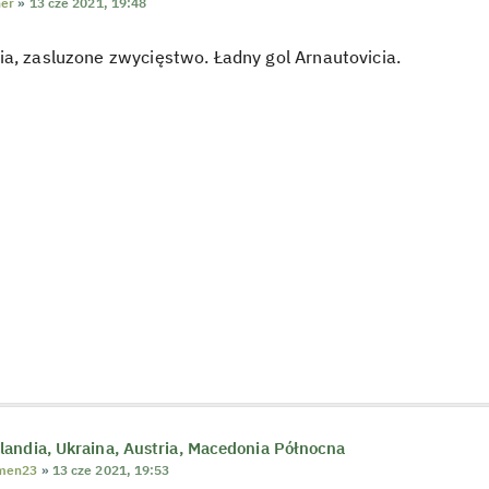
ner
»
13 cze 2021, 19:48
a, zasluzone zwycięstwo. Ładny gol Arnautovicia.
andia, Ukraina, Austria, Macedonia Północna
men23
»
13 cze 2021, 19:53