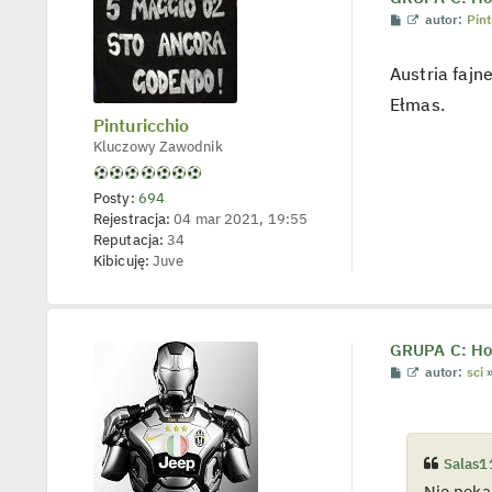
P
W
autor:
Pint
o
y
s
ś
t
w
Austria fajn
i
e
Ełmas.
t
Pinturicchio
l
p
Kluczowy Zawodnik
o
j
e
Posty:
694
d
Rejestracja:
04 mar 2021, 19:55
y
n
Reputacja:
34
c
Kibicuję:
Juve
z
y
p
o
s
t
GRUPA C: Hol
P
W
autor:
sci
o
y
s
ś
t
w
i
e
Salas1
t
l
Nie pęka