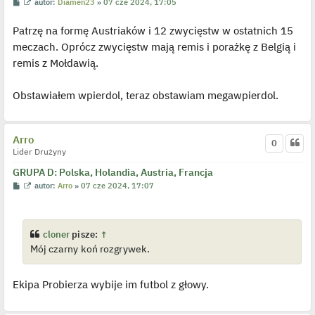
P
W
autor:
Diamen23
»
07 cze 2024, 17:05
o
y
s
ś
Patrzę na formę Austriaków i 12 zwycięstw w ostatnich 15
t
w
i
meczach. Oprócz zwycięstw mają remis i porażkę z Belgią i
e
t
remis z Mołdawią.
l
p
o
j
Obstawiałem wpierdol, teraz obstawiam megawpierdol.
e
d
y
n
Arro
c
0
z
Lider Drużyny
y
p
GRUPA D: Polska, Holandia, Austria, Francja
o
s
P
W
autor:
Arro
»
07 cze 2024, 17:07
t
o
y
s
ś
t
w
i
e
cloner
pisze:
↑
t
Mój czarny koń rozgrywek.
l
p
o
j
Ekipa Probierza wybije im futbol z głowy.
e
d
y
n