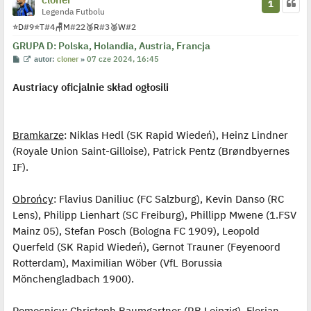
1
Legenda Futbolu
⭐
D
#9
⭐
T
#4
🪑
M
#22
🥉
R
#3
🥈
W
#2
GRUPA D: Polska, Holandia, Austria, Francja
P
W
autor:
cloner
»
07 cze 2024, 16:45
o
y
s
ś
Austriacy oficjalnie skład ogłosili
t
w
i
e
t
l
p
Bramkarze
: Niklas Hedl (SK Rapid Wiedeń), Heinz Lindner
o
j
(Royale Union Saint-Gilloise), Patrick Pentz (Brøndbyernes
e
IF).
d
y
n
c
Obrońcy
: Flavius Daniliuc (FC Salzburg), Kevin Danso (RC
z
y
Lens), Philipp Lienhart (SC Freiburg), Phillipp Mwene (1.FSV
p
Mainz 05), Stefan Posch (Bologna FC 1909), Leopold
o
s
Querfeld (SK Rapid Wiedeń), Gernot Trauner (Feyenoord
t
Rotterdam), Maximilian Wöber (VfL Borussia
Mönchengladbach 1900).
Pomocnicy
: Christoph Baumgartner (RB Leipzig), Florian