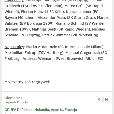
Grillitsch (TSG 1899 Hoffenheim), Marco Grüll (SK Rapid
Wiedeń), Florian Kainz (1.FC Köln), Konrad Laimer (FC
Bayern München), Alexander Prass (SK Sturm Graz), Marcel
Sabitzer (BV Borussia 1909), Romano Schmid (SV Werder
Bremen 1899), Matthias Seidl (SK Rapid Wiedeń), Nicolas
Seiwald (RB Leipzig), Patrick Wimmer (VfL Wolfsburg).
Napastnicy
: Marko Arnautović (FC Internazionale Milano),
Maximilian Entrup (TSV Hartberg), Michael Gregoritsch (SC
Freiburg), Andreas Weimann (West Bromwich Albion FC).
Mój czarny koń rozgrywek.
Diamen23
0
Legenda Futbolu
GRUPA D: Polska, Holandia, Austria, Francja