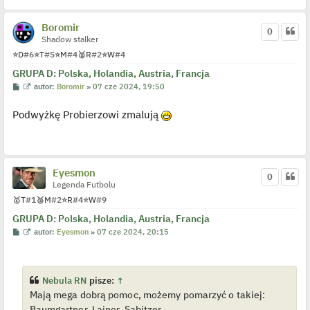
o
j
e
Boromir
0
d
Shadow stalker
y
n
⭐
D
#6
⭐
T
#5
⭐
M
#4
🥈
R
#2
⭐
W
#4
c
z
GRUPA D: Polska, Holandia, Austria, Francja
y
p
P
W
autor:
Boromir
»
07 cze 2024, 19:50
o
o
y
s
s
ś
t
Podwyżkę Probierzowi zmalują
t
w
i
e
t
l
p
o
Eyesmon
0
j
Legenda Futbolu
e
d
🥇
T
#1
🥈
M
#2
⭐
R
#4
⭐
W
#9
y
n
GRUPA D: Polska, Holandia, Austria, Francja
c
z
P
W
autor:
Eyesmon
»
07 cze 2024, 20:15
y
o
y
p
s
ś
o
t
w
s
i
t
e
Nebula RN
pisze:
↑
t
Mają mega dobrą pomoc, możemy pomarzyć o takiej:
l
p
Baumgartner, Lainer, Sabitzer.