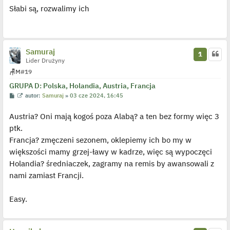
s
ś
o
Słabi są, rozwalimy ich
t
w
s
i
t
e
t
l
p
o
Samuraj
1
j
Lider Drużyny
e
d
🪑
M
#19
y
n
GRUPA D: Polska, Holandia, Austria, Francja
c
z
P
W
autor:
Samuraj
»
03 cze 2024, 16:45
y
o
y
p
s
ś
o
Austria? Oni mają kogoś poza Alabą? a ten bez formy więc 3
t
w
s
i
ptk.
t
e
t
Francja? zmęczeni sezonem, oklepiemy ich bo my w
l
p
większości mamy grzej-ławy w kadrze, więc są wypoczęci
o
j
Holandia? średniaczek, zagramy na remis by awansowali z
e
nami zamiast Francji.
d
y
n
c
Easy.
z
y
p
o
s