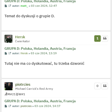
GRUPA D: Polska, Holandia, Austria, Francja
P
W
autor:
matt_
»
03 cze 2024, 12:47
o
y
s
ś
Temat do dyskusji o grupie D.
t
w
i
e
t
l
p
o
Hersk
1
j
Ćwierkator
e
d
y
GRUPA D: Polska, Holandia, Austria, Francja
n
P
W
autor:
Hersk
»
03 cze 2024, 13:19
c
o
y
z
s
ś
y
Tutaj nie ma co dyskutować, tu trzeba dzwonić
t
w
p
i
o
e
s
t
t
l
p
o
piotrcies
0
j
Michael Carrick's Red Army
e
d
🪑
M
#21
🥇
W
#1
y
n
GRUPA D: Polska, Holandia, Austria, Francja
c
z
P
W
autor:
piotrcies
»
03 cze 2024, 14:17
y
o
y
p