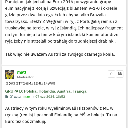
j
Pamiętam jak jechali na Euro 2016 po wygraniu grupy
e
eliminacyjnej z Rosją i Szwecją z bilansem 9-1-0 i okresie
d
y
gdzie przez dwa lata ograła ich chyba tylko Brazylia
n
c
towarzysko. Efekt? Z Węgrami w ryj, z Portugalią remis i z
z
y
truskawką na torcie, w ryj z Islandią. Ich najlepszy fragment
p
na tym turnieju to ten w którym islandzki komentator drze
o
s
ryja żeby nie strzelali bo trafiają do trudniejszej drabinki.
t
Tak więc nie uważam Austrii za swojego czarnego konia.
matt_
0
Moderator
🥉
D
#3
🥈
T
#2
🥇
M
#1
🥇
R
#1
⭐
W
#5
GRUPA D: Polska, Holandia, Austria, Francja
P
W
autor:
matt_
»
07 cze 2024, 18:52
o
y
s
ś
Austriacy w tym roku wyeliminowali Hiszpanów z ME w
t
w
i
ręczną (remis) i pokonali Finlandię na MŚ w hokeja. Tu na
e
t
Euro też coś zmalują.
l
p