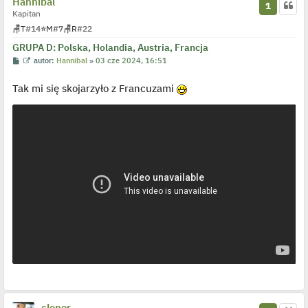
Hannibal
1
t
Kapitan
🪑
T
#14
⭐
M
#7
🪑
R
#22
GRUPA D: Polska, Holandia, Austria, Francja
P
W
autor:
Hannibal
»
03 cze 2024, 16:51
o
y
s
ś
Tak mi się skojarzyło z Francuzami
t
w
i
e
t
l
p
o
j
e
d
y
n
c
z
y
p
o
s
t
cloner