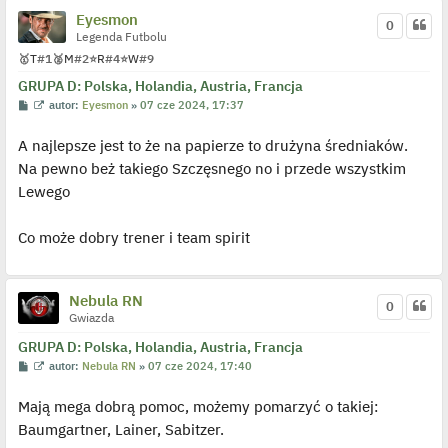
c
Eyesmon
z
0
y
Legenda Futbolu
p
🥇
T
#1
🥈
M
#2
⭐
R
#4
⭐
W
#9
o
s
GRUPA D: Polska, Holandia, Austria, Francja
t
P
W
autor:
Eyesmon
»
07 cze 2024, 17:37
o
y
s
ś
A najlepsze jest to że na papierze to drużyna średniaków.
t
w
i
Na pewno beż takiego Szczęsnego no i przede wszystkim
e
t
Lewego
l
p
o
j
Co może dobry trener i team spirit
e
d
y
n
Nebula RN
c
0
z
Gwiazda
y
p
GRUPA D: Polska, Holandia, Austria, Francja
o
s
P
W
autor:
Nebula RN
»
07 cze 2024, 17:40
t
o
y
s
ś
Mają mega dobrą pomoc, możemy pomarzyć o takiej:
t
w
i
Baumgartner, Lainer, Sabitzer.
e
t