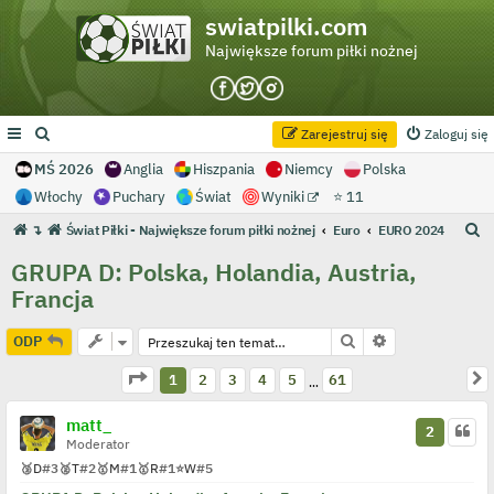
swiatpilki.com
Największe forum piłki nożnej
Zarejestruj się
Zaloguj się
MŚ 2026
Anglia
Hiszpania
Niemcy
Polska
Włochy
Puchary
Świat
Wyniki
⭐ 11
S
↴
Świat Piłki - Największe forum piłki nożnej
Euro
EURO 2024
z
GRUPA D: Polska, Holandia, Austria,
u
Francja
k
a
Szukaj
Wyszukiwanie 
ODP
j
Strona
1
z
61
N
1
2
3
4
5
61
…
matt_
2
Moderator
🥉
D
#3
🥈
T
#2
🥇
M
#1
🥇
R
#1
⭐
W
#5