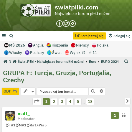
swiatpilki.com
Największe forum piłki nożnej
Zarejestruj się
Zaloguj się
MŚ 2026
Anglia
Hiszpania
Niemcy
Polska
Włochy
Puchary
Świat
Wyniki
⭐ 11
S
↴
Świat Piłki - Największe forum piłki nożnej
Euro
EURO 2024
z
GRUPA F: Turcja, Gruzja, Portugalia,
u
Czechy
k
a
Szukaj
Wyszukiwanie 
ODP
j
Strona
1
z
18
N
1
2
3
4
5
18
…
matt_
1
Moderator
🥇
T
#1
🥇
M
#1
🥇
R
#1
⭐
W
#5