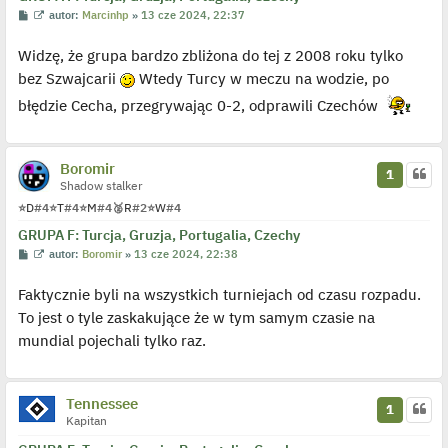
P
W
autor:
Marcinhp
»
13 cze 2024, 22:37
o
y
s
ś
Widzę, że grupa bardzo zbliżona do tej z 2008 roku tylko
t
w
i
bez Szwajcarii
Wtedy Turcy w meczu na wodzie, po
e
t
błędzie Cecha, przegrywając 0-2, odprawili Czechów
l
p
o
j
e
Boromir
d
1
y
Shadow stalker
n
⭐
D
#4
⭐
T
#4
⭐
M
#4
🥈
R
#2
⭐
W
#4
c
z
GRUPA F: Turcja, Gruzja, Portugalia, Czechy
y
p
P
W
autor:
Boromir
»
13 cze 2024, 22:38
o
o
y
s
s
ś
t
Faktycznie byli na wszystkich turniejach od czasu rozpadu.
t
w
i
To jest o tyle zaskakujące że w tym samym czasie na
e
t
mundial pojechali tylko raz.
l
p
o
j
e
Tennessee
1
d
Kapitan
y
n