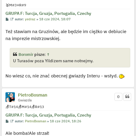
d
🥉
M
#3
⭐
R
#9
y
n
GRUPA F: Turcja, Gruzja, Portugalia, Czechy
c
z
P
W
autor:
yedraz
»
18 cze 2024, 18:07
y
o
y
p
s
ś
o
Też stawiam na Gruzinów, ale będzie im ciężko w debiucie
t
w
s
i
na imprezie mistrzowskiej.
t
e
t
l
p
Boromir
pisze:
↑
o
j
U Turasów poza Yildizem same nołnejmy.
e
d
y
n
No wiesz co, nie znać obecnej gwiazdy Interu - wstyd.
c
z
y
p
o
PietroBosman
0
s
Gwiazda
t
🪑
T
#14
🪑
M
#14
🪑
R
#13
GRUPA F: Turcja, Gruzja, Portugalia, Czechy
P
W
autor:
PietroBosman
»
18 cze 2024, 18:26
o
y
s
ś
Ale bomba!Ale strzał!
t
w