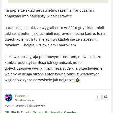
na papierze sklad jest swietny, razem z francuzami i
anglikami imo najlepszy w calej stawce
paradoks jest taki, ze wygrali euro w 2016 gdy sklad mieli
taki se, a potem jak juz mieli naprawde mocna kadre, to na
trzech kolejnych turniejach wykladali sie ze slabszymi
rywalami - belgia, urugwajem i marokiem
ciekawe, co zagraja pod nowym trenerem, mowilo sie ze
kunktaroski styl santosa ich ograniczal, no to
dotychczasowe wyniki martineza sugeruja przestawienie
wajchy w druga strone i ofensywna pilke. z wiadomych
wzgledow zycze oczywiscie jak najgorzej
Boromir
0
Shadow stalker
⭐
D
#4
⭐
T
#4
⭐
M
#4
🥈
R
#2
⭐
W
#4
GRUPA F: Turcja, Gruzja, Portugalia, Czechy