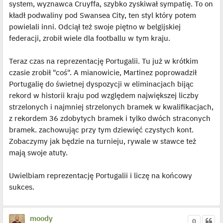
system, wyznawca Cruyffa, szybko zyskiwał sympatię. To on
kładł podwaliny pod Swansea City, ten styl który potem
powielali inni. Odciął też swoje piętno w belgijskiej
federacji, zrobił wiele dla footballu w tym kraju.
Teraz czas na reprezentację Portugalii. Tu już w krótkim
czasie zrobił "coś". A mianowicie, Martinez poprowadził
Portugalię do świetnej dyspozycji w eliminacjach bijąc
rekord w historii kraju pod względem największej liczby
strzelonych i najmniej strzelonych bramek w kwalifikacjach,
z rekordem 36 zdobytych bramek i tylko dwóch straconych
bramek. zachowując przy tym dziewięć czystych kont.
Zobaczymy jak będzie na turnieju, rywale w stawce też
mają swoje atuty.
Uwielbiam reprezentację Portugalii i liczę na końcowy
sukces.
moody
0