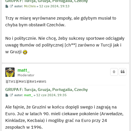
GRUPA F: Turcja, Gruzja, Portugalia, Czechy
y
p
P
W
autor:
Mr.Chris
»
12 cze 2024, 19:13
o
o
y
s
s
ś
t
Trzy w miarę wyrównane zespoły, ale gdybym musiał to
t
w
i
chyba bym obstawił Czechów.
e
t
l
p
No i politycznie. Nie chcę, żeby sukcesy sportowe odciągały
o
j
uwagę tłumów od politycznej [ch**] zarówno w Turcji jak i
e
w Gruzji
d
y
n
c
z
matt_
y
0
p
Moderator
o
🥇
T
#1
🥇
M
#1
🥇
R
#1
⭐
W
#5
s
t
GRUPA F: Turcja, Gruzja, Portugalia, Czechy
P
W
autor:
matt_
»
12 cze 2024, 19:35
o
y
s
ś
Ale fajnie, że Gruzini w końcu dopięli swego i zagrają na
t
w
i
Euro. Już w latach 90. mieli ciekawe pokolenie (Arweładze,
e
t
Kinkladze, Kecbaia) i mogliby grać na Euro przy 24
l
p
zespołach w 1996.
o