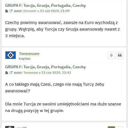
GRUPA F: Turcja, Gruzja, Portugalia, Czechy
P
W
autor:
Devourer
»
13 cze 2024, 21:09
o
y
s
ś
Czechy powinny awansować, zawsze na Euro wychodzą z
t
w
i
grupy. Wątrpię, aby Turcja czy Gruzja awansowały nawet z
e
t
3 miejsca.
l
p
o
j
e
Tennessee
0
d
Kapitan
y
n
c
GRUPA F: Turcja, Gruzja, Portugalia, Czechy
z
P
W
autor:
Tennessee
»
13 cze 2024, 21:43
y
o
y
p
s
ś
o
A co takiego mają Czesi, czego nie mają Turcy żeby
t
w
s
i
t
awansować?
e
t
l
p
Dla mnie Turcja ze swoimi umiejętnościami ma duże szanse
o
j
na drugą pozycję w tej grupie.
e
d
y
n
c