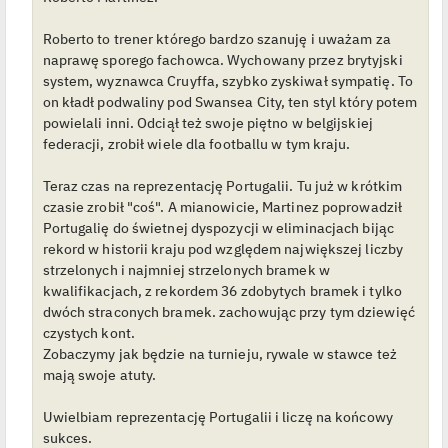
Roberto to trener którego bardzo szanuję i uważam za
naprawę sporego fachowca. Wychowany przez brytyjski
system, wyznawca Cruyffa, szybko zyskiwał sympatię. To
on kładł podwaliny pod Swansea City, ten styl który potem
powielali inni. Odciął też swoje piętno w belgijskiej
federacji, zrobił wiele dla footballu w tym kraju.
Teraz czas na reprezentację Portugalii. Tu już w krótkim
czasie zrobił "coś". A mianowicie, Martinez poprowadził
Portugalię do świetnej dyspozycji w eliminacjach bijąc
rekord w historii kraju pod względem największej liczby
strzelonych i najmniej strzelonych bramek w
kwalifikacjach, z rekordem 36 zdobytych bramek i tylko
dwóch straconych bramek. zachowując przy tym dziewięć
czystych kont.
Zobaczymy jak będzie na turnieju, rywale w stawce też
mają swoje atuty.
Uwielbiam reprezentację Portugalii i liczę na końcowy
sukces.