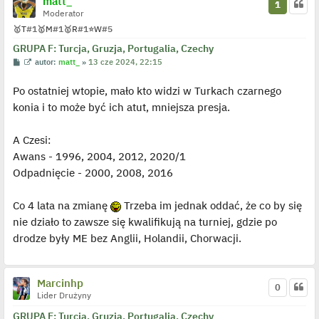
matt_
1
z
Moderator
y
p
🥇
T
#1
🥇
M
#1
🥇
R
#1
⭐
W
#5
o
s
GRUPA F: Turcja, Gruzja, Portugalia, Czechy
t
P
W
autor:
matt_
»
13 cze 2024, 22:15
o
y
s
ś
Po ostatniej wtopie, mało kto widzi w Turkach czarnego
t
w
i
konia i to może być ich atut, mniejsza presja.
e
t
l
p
A Czesi:
o
j
Awans - 1996, 2004, 2012, 2020/1
e
Odpadnięcie - 2000, 2008, 2016
d
y
n
c
Co 4 lata na zmianę
Trzeba im jednak oddać, że co by się
z
y
nie działo to zawsze się kwalifikują na turniej, gdzie po
p
drodze były ME bez Anglii, Holandii, Chorwacji.
o
s
t
Marcinhp
0
Lider Drużyny
GRUPA F: Turcja, Gruzja, Portugalia, Czechy