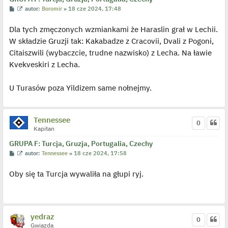
P
W
autor:
Boromir
»
18 cze 2024, 17:48
o
y
s
ś
Dla tych zmęczonych wzmiankami że Haraslin grał w Lechii.
t
w
i
W składzie Gruzji tak: Kakabadze z Cracovii, Dvali z Pogoni,
e
t
Citaiszwili (wybaczcie, trudne nazwisko) z Lecha. Na ławie
l
p
Kvekveskiri z Lecha.
o
j
e
U Turasów poza Yildizem same nołnejmy.
d
y
n
c
z
Tennessee
y
0
p
Kapitan
o
s
GRUPA F: Turcja, Gruzja, Portugalia, Czechy
t
P
W
autor:
Tennessee
»
18 cze 2024, 17:58
o
y
s
ś
Oby się ta Turcja wywaliła na głupi ryj.
t
w
i
e
t
l
p
o
yedraz
0
j
Gwiazda
e