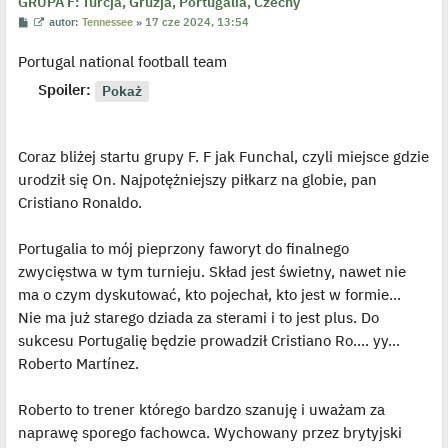
c
GRUPA F: Turcja, Gruzja, Portugalia, Czechy
z
P
W
autor:
Tennessee
»
17 cze 2024, 13:54
y
o
y
p
s
ś
o
Portugal national football team
t
w
s
i
t
e
Spoiler:
t
l
p
o
j
Coraz bliżej startu grupy F. F jak Funchal, czyli miejsce gdzie
e
d
urodził się On. Najpotężniejszy piłkarz na globie, pan
y
Cristiano Ronaldo.
n
c
z
y
Portugalia to mój pieprzony faworyt do finalnego
p
o
zwycięstwa w tym turnieju. Skład jest świetny, nawet nie
s
ma o czym dyskutować, kto pojechał, kto jest w formie...
t
Nie ma już starego dziada za sterami i to jest plus. Do
sukcesu Portugalię będzie prowadził Cristiano Ro.... yy...
Roberto Martínez.
Roberto to trener którego bardzo szanuję i uważam za
naprawę sporego fachowca. Wychowany przez brytyjski