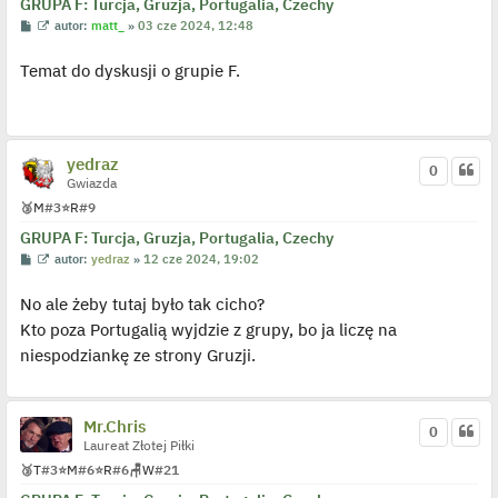
GRUPA F: Turcja, Gruzja, Portugalia, Czechy
P
W
autor:
matt_
»
03 cze 2024, 12:48
o
y
s
ś
Temat do dyskusji o grupie F.
t
w
i
e
t
l
p
o
yedraz
0
j
Gwiazda
e
d
🥉
M
#3
⭐
R
#9
y
n
GRUPA F: Turcja, Gruzja, Portugalia, Czechy
c
z
P
W
autor:
yedraz
»
12 cze 2024, 19:02
y
o
y
p
s
ś
o
No ale żeby tutaj było tak cicho?
t
w
s
i
Kto poza Portugalią wyjdzie z grupy, bo ja liczę na
t
e
t
niespodziankę ze strony Gruzji.
l
p
o
j
e
Mr.Chris
0
d
Laureat Złotej Piłki
y
n
🥉
T
#3
⭐
M
#6
⭐
R
#6
🪑
W
#21
c
z