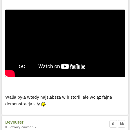
j
e
d
y
n
c
z
y
p
o
s
t
Walia była wtedy najsłabsza w historii, ale wciąż fajna
demonstracja siły
Devourer
0
Kluczowy Zawodnik