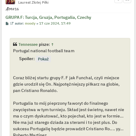
Laureat Złotej Piłki
🪑
M
#16
GRUPA F: Turcja, Gruzja, Portugalia, Czechy
P
W
autor:
moody
»
17 cze 2024, 17:49
o
y
s
ś
t
w
i
e
Tennessee
pisze:
↑
t
Portugal national football team
l
p
Spoiler:
o
j
e
d
y
Coraz bliżej startu grupy F. F jak Funchal, czyli miejsce
n
c
gdzie urodził się On. Najpotężniejszy piłkarz na globie,
z
pan Cristiano Ronaldo.
y
p
o
s
Portugalia to mój pieprzony faworyt do finalnego
t
zwycięstwa w tym turnieju. Skład jest świetny, nawet nie
ma o czym dyskutować, kto pojechał, kto jest w formie...
Nie ma już starego dziada za sterami i to jest plus. Do
sukcesu Portugalię będzie prowadził Cristiano Ro.... yy...
Roberto Martínez.